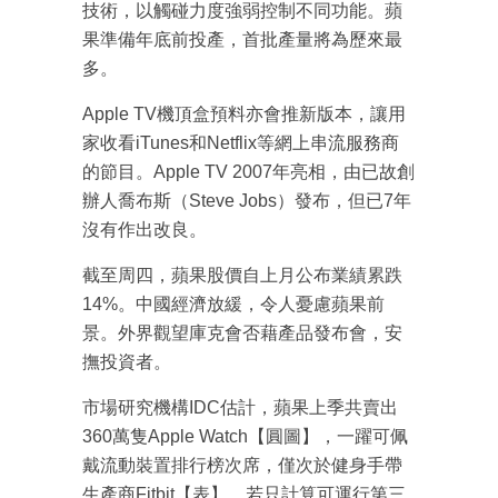
技術，以觸碰力度強弱控制不同功能。蘋
果準備年底前投產，首批產量將為歷來最
多。
Apple TV機頂盒預料亦會推新版本，讓用
家收看iTunes和Netflix等網上串流服務商
的節目。Apple TV 2007年亮相，由已故創
辦人喬布斯（Steve Jobs）發布，但已7年
沒有作出改良。
截至周四，蘋果股價自上月公布業績累跌
14%。中國經濟放緩，令人憂慮蘋果前
景。外界觀望庫克會否藉產品發布會，安
撫投資者。
市場研究機構IDC估計，蘋果上季共賣出
成為 EJ Tech 會員
360萬隻Apple Watch【圓圖】，一躍可佩
最新資訊（附創業懶人包）
戴流動裝置排行榜次席，僅次於健身手帶
箱！
生產商Fitbit【表】。若只計算可運行第三