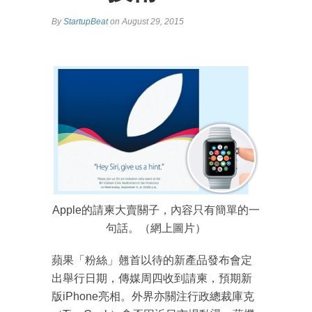
By
StartupBeat
on August 29, 2015
Apple的請柬大賣關子，內容只有簡單的一
句話。（網上圖片）
蘋果「粉絲」翹首以待的新產品發布會定
出舉行日期，傳媒周四收到請柬，預期新
版iPhone亮相。外界亦關注行政總裁庫克