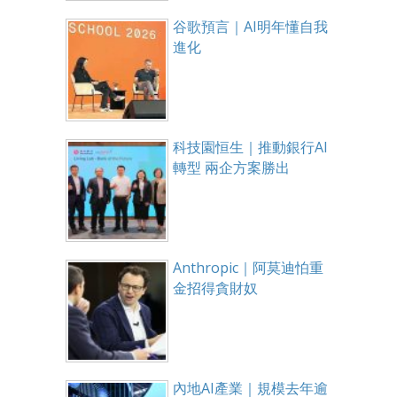
谷歌預言｜AI明年懂自我
進化
科技園恒生｜推動銀行AI
轉型 兩企方案勝出
Anthropic｜阿莫迪怕重
金招得貪財奴
內地AI產業｜規模去年逾