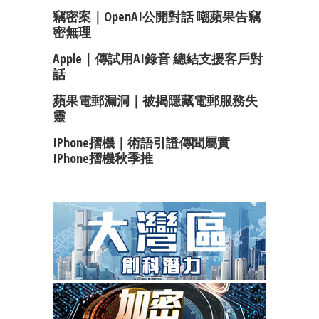
竊密案｜OpenAI公開對話 嘲蘋果告竊
密無理
Apple｜傳試用AI錄音 總結支援客戶對
話
蘋果電郵漏洞｜被揭隱藏電郵服務失
靈
IPhone摺機｜術語引證傳聞屬實
IPhone摺機秋季推