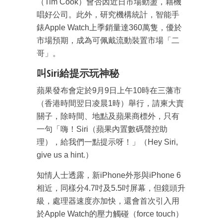
（Tim Cook）會否因近日市場動盪，藉機
唱好公司。此外，研究機構統計，智能手
錶Apple Watch上季銷量達360萬隻，優於
市場預期，成為可佩戴流動裝置市場「二
哥」。
叫Siri給提示玩神秘
蘋果發布會定於9月9日上午10時在三藩市
（香港時間翌日凌晨1時）舉行，請柬大賣
關子，除時間、地點及蘋果商標外，只有
一句「嗨！Siri（蘋果內置數碼聲控助
理），給我們一點提示呀！」（Hey Siri,
give us a hint.）
知情人士透露，新iPhone外形與iPhone 6
相近，同樣分4.7吋及5.5吋屏幕，但鏡頭升
級，處理器速度亦加快，還會首次引入用
於Apple Watch的壓力觸碰（force touch）