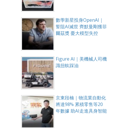
數學新星投身OpenAI｜
誓阻AI滅世 齊默曼剛獲菲
爾茲獎 憂大模型失控
Figure AI｜美機械人司機
識扭軚踩油
京東段楠｜物流業自動化
將達98% 累積零售等20
年數據 助AI走進具身智能