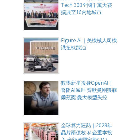
Tech 300全國千萬大賽
擴展至16內地城市
Figure AI｜美機械人司機
識扭軚踩油
數學新星投身OpenAI｜
誓阻AI滅世 齊默曼剛獲菲
爾茲獎 憂大模型失控
全球算力狂熱｜2028年
晶片兩億枚 科企重本投
入 金額達國家級GDP