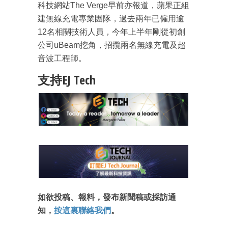
科技網站The Verge早前亦報道，蘋果正組
建無線充電專業團隊，過去兩年已僱用逾
12名相關技術人員，今年上半年剛從初創
公司uBeam挖角，招攬兩名無線充電及超
成為 EJ Tech 會員
音波工程師。
最新資訊（附創業懶人包）
支持EJ Tech
箱！
如欲投稿、報料，發布新聞稿或採訪通
知，
按這裏聯絡我們
。