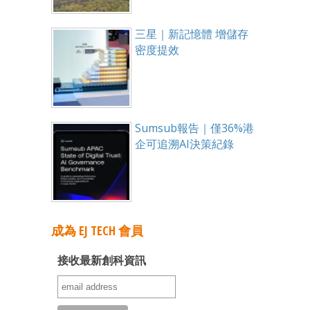
三星｜新記憶體 增儲存
密度提效
Sumsub報告｜僅36%港
企可追溯AI決策紀錄
成為 EJ TECH 會員
接收最新創科資訊