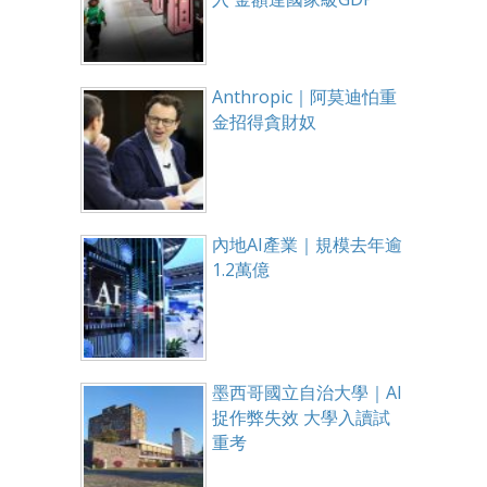
Anthropic｜阿莫迪怕重
金招得貪財奴
內地AI產業｜規模去年逾
1.2萬億
墨西哥國立自治大學｜AI
捉作弊失效 大學入讀試
重考