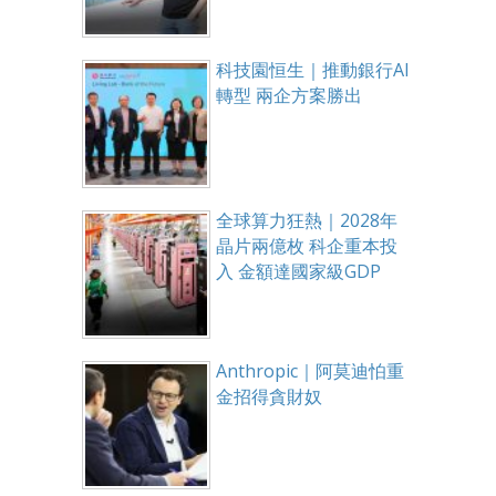
科技園恒生｜推動銀行AI
轉型 兩企方案勝出
全球算力狂熱｜2028年
晶片兩億枚 科企重本投
入 金額達國家級GDP
Anthropic｜阿莫迪怕重
金招得貪財奴