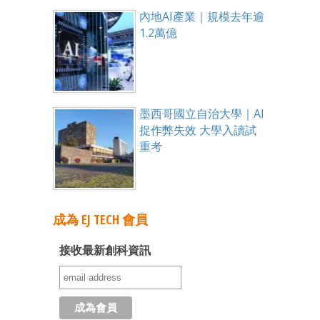
內地AI產業｜規模去年逾
1.2萬億
墨西哥國立自治大學｜AI
捉作弊失效 大學入讀試
重考
成為 EJ TECH 會員
接收最新創科資訊