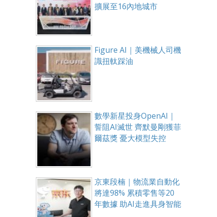
擴展至16內地城市
Figure AI｜美機械人司機
識扭軚踩油
數學新星投身OpenAI｜
誓阻AI滅世 齊默曼剛獲菲
爾茲獎 憂大模型失控
京東段楠｜物流業自動化
將達98% 累積零售等20
年數據 助AI走進具身智能