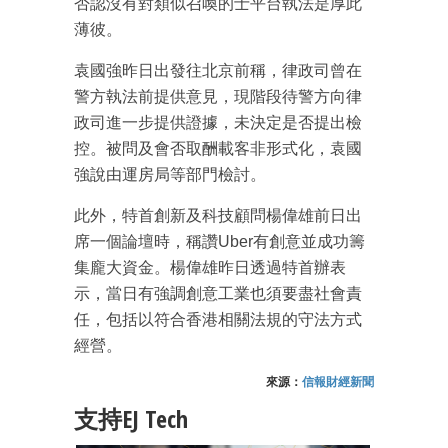
否認沒有對類似召喚的士平台執法是厚此
薄彼。
袁國強昨日出發往北京前稱，律政司曾在
警方執法前提供意見，現階段待警方向律
政司進一步提供證據，未決定是否提出檢
控。被問及會否取酬載客非形式化，袁國
強說由運房局等部門檢討。
此外，特首創新及科技顧問楊偉雄前日出
席一個論壇時，稱讚Uber有創意並成功籌
集龐大資金。楊偉雄昨日透過特首辦表
示，當日有強調創意工業也須要盡社會責
任，包括以符合香港相關法規的守法方式
經營。
來源：
信報財經新聞
成為 EJ Tech 會員
支持EJ Tech
最新資訊（附創業懶人包）
箱！