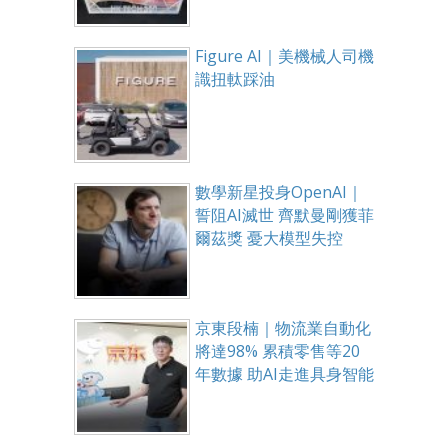
Figure AI｜美機械人司機
識扭軚踩油
數學新星投身OpenAI｜
誓阻AI滅世 齊默曼剛獲菲
爾茲獎 憂大模型失控
京東段楠｜物流業自動化
將達98% 累積零售等20
年數據 助AI走進具身智能