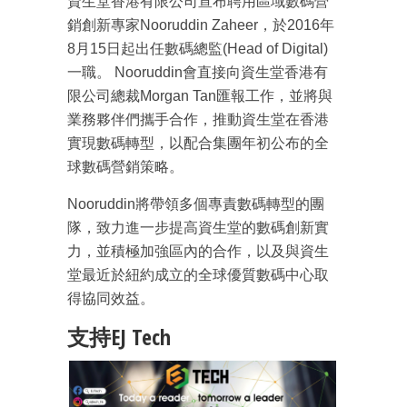
資生堂香港有限公司宣布聘用區域數碼營
銷創新專家Nooruddin Zaheer，於2016年
8月15日起出任數碼總監(Head of Digital)
一職。 Nooruddin會直接向資生堂香港有
限公司總裁Morgan Tan匯報工作，並將與
業務夥伴們攜手合作，推動資生堂在香港
實現數碼轉型，以配合集團年初公布的全
球數碼營銷策略。
Nooruddin將帶領多個專責數碼轉型的團
隊，致力進一步提高資生堂的數碼創新實
力，並積極加強區內的合作，以及與資生
堂最近於紐約成立的全球優質數碼中心取
得協同效益。
支持EJ Tech
成為 EJ Tech 會員
最新資訊（附創業懶人包）
箱！