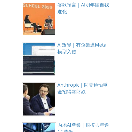
谷歌預言｜AI明年懂自我
進化
AI叛變｜有企業遭Meta
模型入侵
Anthropic｜阿莫迪怕重
金招得貪財奴
內地AI產業｜規模去年逾
1.2萬億