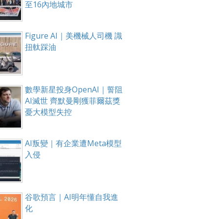
至16內地城市
Figure AI｜美機械人司機 識
扭軚踩油
數學新星投身OpenAI｜誓阻
AI滅世 齊默曼剛獲菲爾茲獎
憂大模型失控
AI叛變｜有企業遭Meta模型
入侵
谷歌預言｜AI明年懂自我進
化