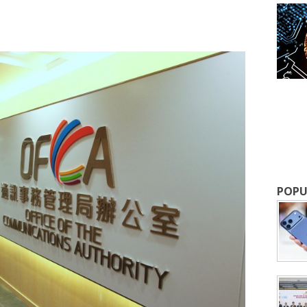
成為 EJ Tech 會員
最新資訊（附創業懶人包），直達郵
POPU