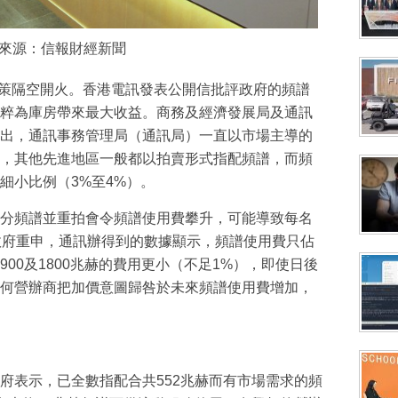
來源：信報財經新聞
策隔空開火。香港電訊發表公開信批評政府的頻譜
粹為庫房帶來最大收益。商務及經濟發展局及通訊
出，通訊事務管理局（通訊局）一直以市場主導的
，其他先進地區一般都以拍賣形式指配頻譜，而頻
細小比例（3%至4%）。
分頻譜並重拍會令頻譜使用費攀升，可能導致每名
政府重申，通訊辦得到的數據顯示，頻譜使用費只佔
900及1800兆赫的費用更小（不足1%），即使日後
何營辦商把加價意圖歸咎於未來頻譜使用費增加，
府表示，已全數指配合共552兆赫而有市場需求的頻