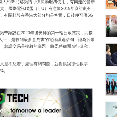
有大約35兆赫頻譜可供流動服務使用，有興趣的營辦
。國際電訊聯盟（ITU）有意於2019年商討劃分
球使用，有關頻段在香港大部分均是空置，日後便可供5G
赫頻帶頻譜在2020年後安排的第一輪公眾諮詢，共接
眾人士，是收到最多意見書的電訊議題諮詢，認為公眾
，頻譜交易是複雜的議題，將委聘顧問進行研究，
只是不想着手處理有關問題，並提供誤導性數字，
%。