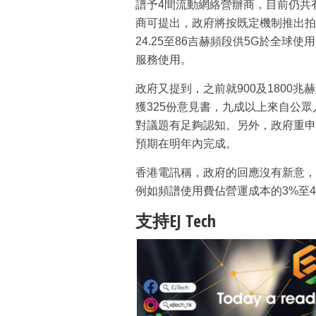
譜予4間流動網絡營辦商，目前仍共
商可提出，政府將按既定機制推出拍賣
24.25至86吉赫頻段供5G於全
服務使用。
政府又提到，之前就900及1800兆
獲325份意見書，九成以上來自公
對議題有足夠認知。另外，政府重申
預期在明年內完成。
香港電訊稱，政府的回應沒有新意，
例如頻譜使用費佔營運成本的3%至4
支持EJ Tech