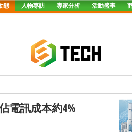
動態
人物專訪
專家分析
活動盛事
佔電訊成本約4%