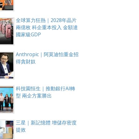
全球算力狂熱｜2028年晶片
兩億枚 科企重本投入 金額達
國家級GDP
Anthropic｜阿莫迪怕重金招
得貪財奴
科技園恒生｜推動銀行AI轉
型 兩企方案勝出
三星｜新記憶體 增儲存密度
提效