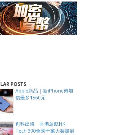
箱！
LAR POSTS
Apple新品｜新iPhone傳加
價最多1560元
創科出海 香港啟航HK
Tech 300全國千萬大賽擴展