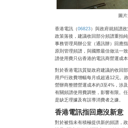
圖片
香港電訊（
06823
）與政府就頻譜政
政策落後，建議收回部分頻譜重拍純
事務管理局辦公室（通訊辦）回應指
原則管理頻譜，與國際最佳做法一致
譜使用費只佔香港的電訊商營運成本
對於香港電訊質疑政府建議的收回部
用戶行政費增幅每月或超過12元。
營辦商整體營運成本約3至4%，涉及
有關頻譜使用費調整，影響有限。任
是缺乏理據及有誤導消費者之嫌。
香港電訊指回應沒新意
對於被指未有積極提供新的頻譜，政