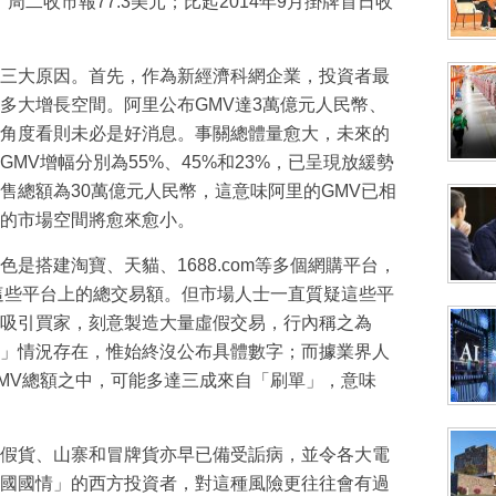
二收市報77.3美元；比起2014年9月掛牌首日收
三大原因。首先，作為新經濟科網企業，投資者最
多大增長空間。阿里公布GMV達3萬億元人民幣、
角度看則未必是好消息。事關總體量愈大，未來的
MV增幅分別為55%、45%和23%，已呈現放緩勢
售總額為30萬億元人民幣，這意味阿里的GMV已相
的市場空間將愈來愈小。
是搭建淘寶、天貓、1688.com等多個網購平台，
這些平台上的總交易額。但市場人士一直質疑這些平
吸引買家，刻意製造大量虛假交易，行內稱之為
」情況存在，惟始終沒公布具體數字；而據業界人
MV總額之中，可能多達三成來自「刷單」，意味
假貨、山寨和冒牌貨亦早已備受詬病，並令各大電
國國情」的西方投資者，對這種風險更往往會有過