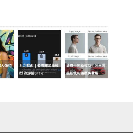
成人像栩
月之暗面｜發布開源新模
通義千問新模型｜阿里通
型 測評勝GPT-5
義新執相模型免費用