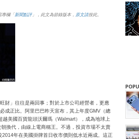
寫專欄「
新聞點評
」，此文為節錄版本，
原文請
按此。
成為 EJ Tech 會員
最新資訊（附創業懶人包），直達郵
POPU
旺財」往往是兩回事；對於上市公司經營者，更應
必成正比。阿里巴巴昨天宣布，其上年度GMV（總
越美國百貨龍頭沃爾瑪（Walmart），成為地球上
改朝換代，由線上電商稱王。不過，投資市場不太賣
較2014年在美國掛牌首日收市價則低水近兩成。這正