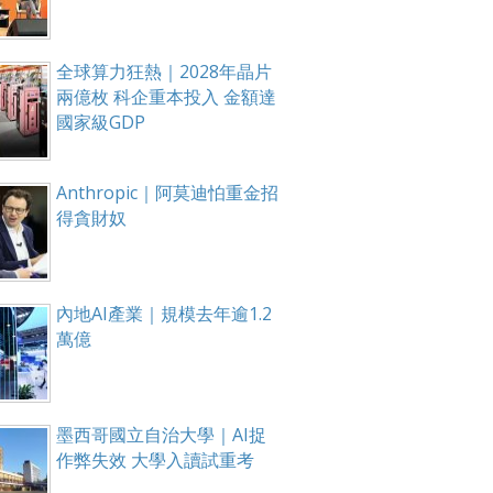
全球算力狂熱｜2028年晶片
兩億枚 科企重本投入 金額達
國家級GDP
Anthropic｜阿莫迪怕重金招
得貪財奴
內地AI產業｜規模去年逾1.2
萬億
墨西哥國立自治大學｜AI捉
作弊失效 大學入讀試重考