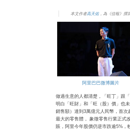
本文作者
高天佑
，為《信報》撰
阿里巴巴微博圖片
做過生意的人都清楚，「旺丁」跟「
明白「旺財」和「旺（股）價」也未
銷售額）達到3萬億元人民幣，首次超
最大的零售體， 象徵零售行業正式
賬，阿里今年股價仍逆市跌逾5%，