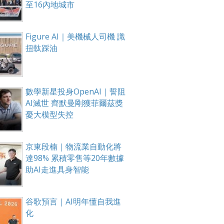
至16內地城市
Figure AI｜美機械人司機 識
扭軚踩油
數學新星投身OpenAI｜誓阻
AI滅世 齊默曼剛獲菲爾茲獎
憂大模型失控
京東段楠｜物流業自動化將
達98% 累積零售等20年數據
助AI走進具身智能
谷歌預言｜AI明年懂自我進
化