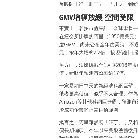
反映阿里從「旺丁」、「旺財」到給
GMV增幅放緩 空間受限
事實上，若按市值來計，全球零售一
在紐交所掛牌的阿里（1950億美元
度GMV，尚未公布全年度業績，不
元，按年大增約2.2倍，按現價計市
另方面，沃爾瑪截至1月底2016年度
倍，新財年預測市盈率約17倍。
一家是如日中天的新經濟科網巨擘，
後者更高估值，似乎不太合理。作為比
Amazon等其他科網巨無霸，預測市
濟成功企業的正常估值範圍。
換言之，阿里雖然既「旺丁」，又相
價長期偏弱。今年以來美股整體微升