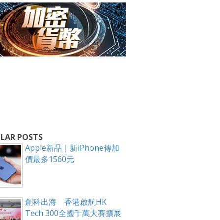
箱！
LAR POSTS
Apple新品｜新iPhone傳加
價最多1560元
創科出海 香港啟航HK
Tech 300全國千萬大賽擴展