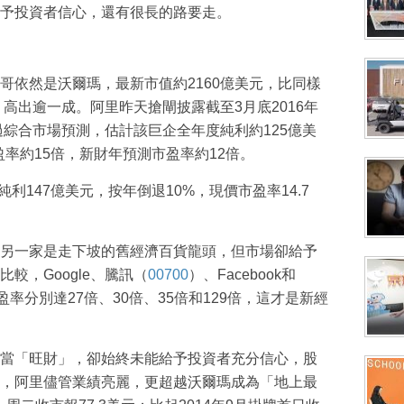
予投資者信心，還有很長的路要走。
哥依然是沃爾瑪，最新市值約2160億美元，比同樣
）高出逾一成。阿里昨天搶閘披露截至3月底2016年
過綜合市場預測，估計該巨企全年度純利約125億美
盈率約15倍，新財年預測市盈率約12倍。
純利147億美元，按年倒退10%，現價市盈率14.7
另一家是走下坡的舊經濟百貨龍頭，但市場卻給予
較，Google、騰訊（
00700
）、Facebook和
盈率分別達27倍、30倍、35倍和129倍，這才是新經
當「旺財」，卻始終未能給予投資者充分信心，股
，阿里儘管業績亮麗，更超越沃爾瑪成為「地上最