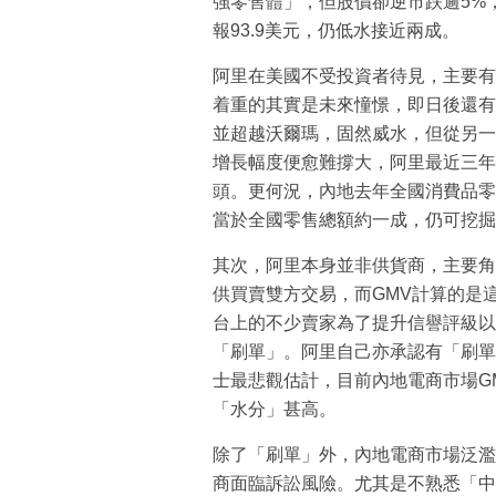
強零售體」，但股價卻逆市跌逾5%，周
報93.9美元，仍低水接近兩成。
阿里在美國不受投資者待見，主要有
着重的其實是未來憧憬，即日後還有
並超越沃爾瑪，固然威水，但從另一
增長幅度便愈難撐大，阿里最近三年G
頭。更何況，內地去年全國消費品零
當於全國零售總額約一成，仍可挖掘
其次，阿里本身並非供貨商，主要角色
供買賣雙方交易，而GMV計算的是
台上的不少賣家為了提升信譽評級以
「刷單」。阿里自己亦承認有「刷單
士最悲觀估計，目前內地電商市場G
「水分」甚高。
除了「刷單」外，內地電商市場泛濫
商面臨訴訟風險。尤其是不熟悉「中