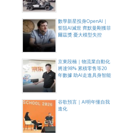
數學新星投身OpenAI｜
誓阻AI滅世 齊默曼剛獲菲
爾茲獎 憂大模型失控
京東段楠｜物流業自動化
將達98% 累積零售等20
年數據 助AI走進具身智能
谷歌預言｜AI明年懂自我
進化