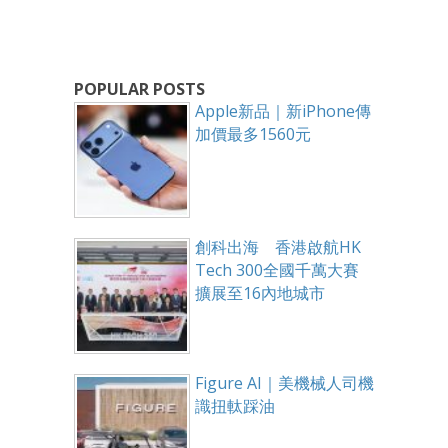
POPULAR POSTS
Apple新品｜新iPhone傳
加價最多1560元
創科出海 香港啟航HK
Tech 300全國千萬大賽
擴展至16內地城市
Figure AI｜美機械人司機
識扭軚踩油