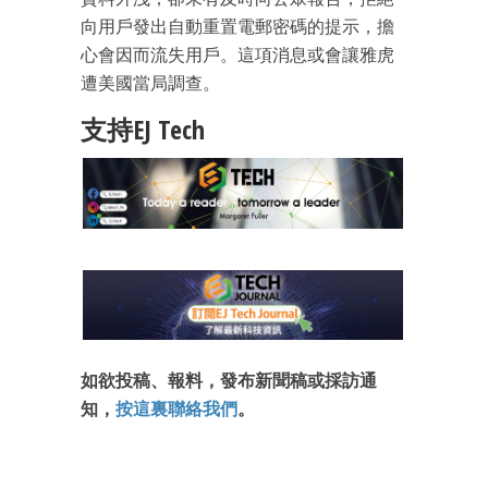
向用戶發出自動重置電郵密碼的提示，擔
心會因而流失用戶。這項消息或會讓雅虎
遭美國當局調查。
支持EJ Tech
成為 EJ Tech 會員
最新資訊（附創業懶人包）
箱！
如欲投稿、報料，發布新聞稿或採訪通
知，
按這裏聯絡我們
。