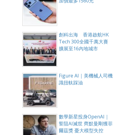
加價最多1560元
創科出海 香港啟航HK
Tech 300全國千萬大賽
擴展至16內地城市
Figure AI｜美機械人司機
識扭軚踩油
數學新星投身OpenAI｜
誓阻AI滅世 齊默曼剛獲菲
爾茲獎 憂大模型失控