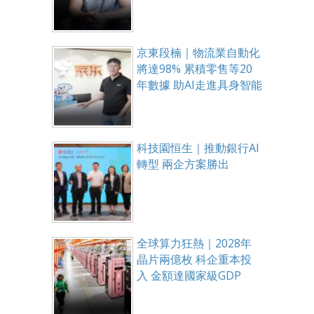
京東段楠｜物流業自動化
將達98% 累積零售等20
年數據 助AI走進具身智能
科技園恒生｜推動銀行AI
轉型 兩企方案勝出
全球算力狂熱｜2028年
晶片兩億枚 科企重本投
入 金額達國家級GDP