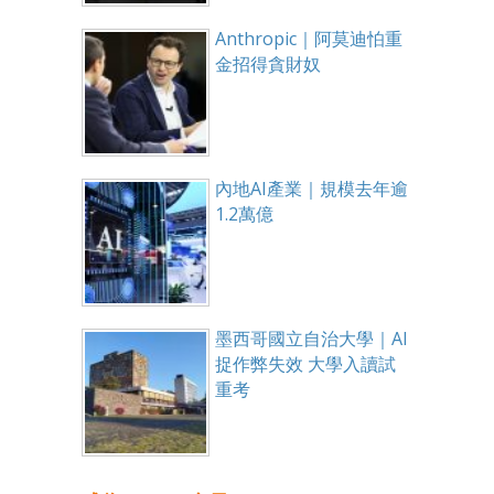
Anthropic｜阿莫迪怕重
金招得貪財奴
內地AI產業｜規模去年逾
1.2萬億
墨西哥國立自治大學｜AI
捉作弊失效 大學入讀試
重考