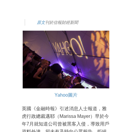
原文
刊於信報財經新聞
Yahoo圖片
英國《金融時報》引述消息人士報道，雅
虎行政總裁邁耶（Marissa Mayer）早於今
年7月就知道公司曾被黑客入侵，導致用戶
資料外洩，卻未有及時向公眾報告，拒絕