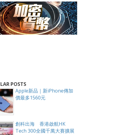
箱！
LAR POSTS
Apple新品｜新iPhone傳加
價最多1560元
創科出海 香港啟航HK
Tech 300全國千萬大賽擴展