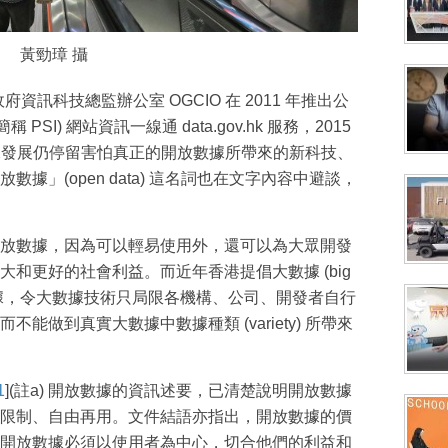
黃勁璋 攝
府資訊科技總監辦公室 OGCIO 在 2011 年推出公
ion，簡稱 PSI) 網站資訊一線通 data.gov.hk 服務，2015
數據發展仍停留害怕真正的開放數據所帶來的新科技、
據」(open data) 這名詞也在文字內容中避談，
放數據，因為可以輕易使用外，還可以為大眾開發
和更好的社會利益。而近年香港提倡大數據 (big
數據，令大數據技術只局限各機構、公司、開發者自行
能做到真實大數據中數據種類 (variety) 所帶來
1
](註a) 開放數據的資訊述要，已清楚說明開放數據
限制、自由再用。文件結語亦指出，開放數據的價
開放數據必須以使用者為中心，切合他們的利益和