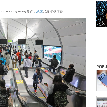
urce Hong Kong會長，
原文
刊於作者博客
成為 EJ Tech 會員
最新資訊（附創業懶人包），直達郵
POPU