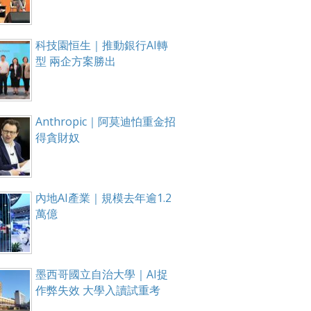
科技園恒生｜推動銀行AI轉
型 兩企方案勝出
Anthropic｜阿莫迪怕重金招
得貪財奴
內地AI產業｜規模去年逾1.2
萬億
墨西哥國立自治大學｜AI捉
作弊失效 大學入讀試重考