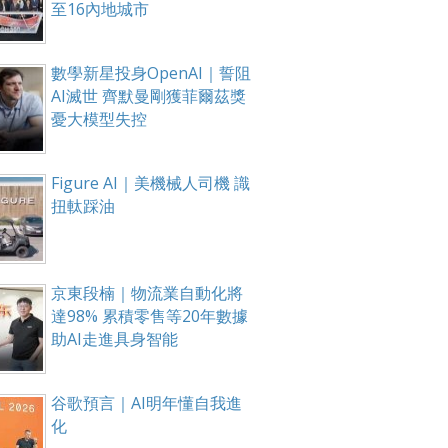
至16內地城市
數學新星投身OpenAI｜誓阻
AI滅世 齊默曼剛獲菲爾茲獎
憂大模型失控
Figure AI｜美機械人司機 識
扭軚踩油
京東段楠｜物流業自動化將
達98% 累積零售等20年數據
助AI走進具身智能
谷歌預言｜AI明年懂自我進
化