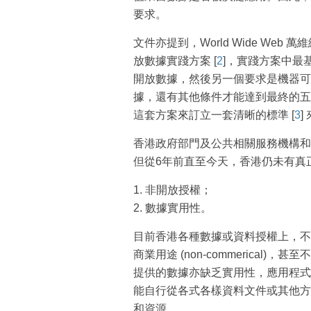
要求。
文件亦提到，World Wide Web 萬
放數據實踐方案 [
2
]，實踐方案中最
開放數據，然後另一個要求是機器可讀 (m
據，還有其他條件才能達到最終的五星級開
這套方案來訂立一套清晰的標準 [
3
]
香港政府部門及公共相關服務機構和
但從6年前直至今天，香港仍未有真
1. 非開放授權；
2. 數據實用性。
目前香港各種數據或資料授權上，不少數據都
商業用途 (non-commerica
提供的數據亦缺乏實用性，應用程式
能自行從各式各樣資料文件或其他方
和資源。