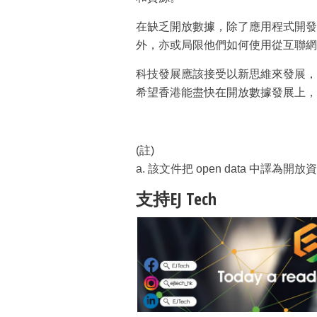
在缺乏開放數據，除了應用程式開發
外，亦或局限他們如何使用從互聯網
科技發展應該接受以新思維來發展，而不
希望香港能盡快在開放數據發展上，
(註)
a. 該文件把 open data 中譯為開放
支持EJ Tech