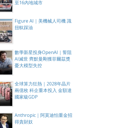
至16內地城市
Figure AI｜美機械人司機 識
扭軚踩油
數學新星投身OpenAI｜誓阻
AI滅世 齊默曼剛獲菲爾茲獎
憂大模型失控
全球算力狂熱｜2028年晶片
兩億枚 科企重本投入 金額達
國家級GDP
Anthropic｜阿莫迪怕重金招
得貪財奴