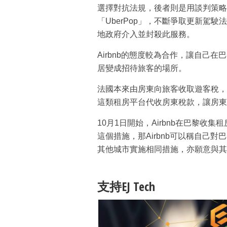
選擇對抗法規，後者則是用談判策略
「UberPop」，不斷爭取更新駕
地政府介入並封殺此服務。
Airbnb的態度較為合作，讓自己
居變成招待旅客的場所。
法國本來由房東向旅客收取遊客稅，房
這類租房平台代收房東稅款，讓房東
10月1日開始，Airbnb在巴黎
這個措施，那Airbnb可以稱自己對
其他城市實施相同措施，亦願意與其
支持EJ Tech