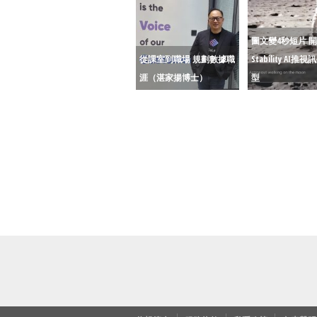
圖文變4秒短片 
從課室到職場 規劃數據職
Stability AI推
涯（湛家揚博士）
型