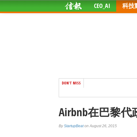
CEO_AI
科技
DON'T MISS
Airbnb在巴黎
By
StartupBeat
on August 26, 2015