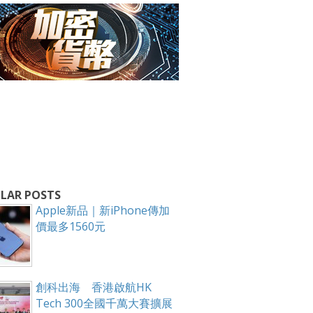
箱！
LAR POSTS
Apple新品｜新iPhone傳加
價最多1560元
創科出海 香港啟航HK
Tech 300全國千萬大賽擴展