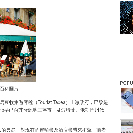
成為 EJ Tech 會員
最新資訊（附創業懶人包），直達郵
POPU
百科圖片）
東收集遊客稅（Tourist Taxes）上繳政府，巴黎是
bnb早已向其發源地三藩市，及波特蘭、俄勒岡州代
tartup的典範，對現有的運輸業及酒店業帶來衝擊，前者