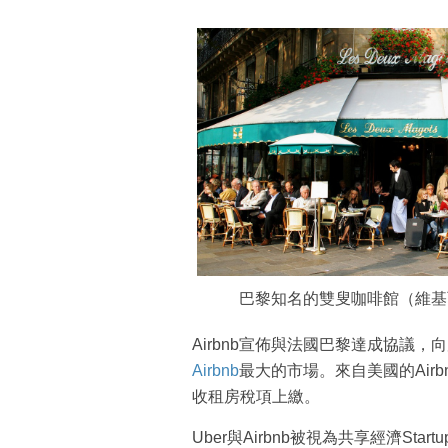
巴黎知名的雙叟咖啡館（維基
Airbnb宣佈與法國巴黎達成協議，向房
Airbnb
最大的市場。來自美國的Air
收租房稅項上繳。
Uber與Airbnb被視為共享經濟S