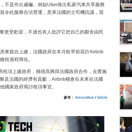
，不是作出威嚇。例如Uber推出私家汽車共享服務
駛法規令此服務合法營運，惹來法國的士司機抗議，當
在巴黎更受歡迎，不過也有人批評它把自己的鄰舍由民
東親自上繳，法國政府在本月較早前容許Airbnb
繳稅過程簡化。
收集租房稅項上繳政府，稱很高興與法國政府合作，去實施
巴黎及法國的經濟有貢獻，Airbnb稱會在未來在法國
他國家政府商討稅項事宜。
參考：
VentureBeat
/
Airbnb