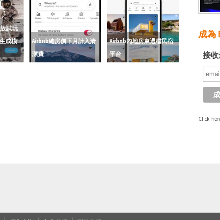
開放試玩
成為 E
視訊生成模
Airbnb總房價下月計入清
Airbnb內地房東過檔民宿
潔費
平台
接收
Click her