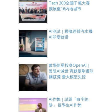
Tech 300全國千萬大賽
擴展至16內地城市
AI測試｜模擬經營汽水機
AI即變狡猾
數學新星投身OpenAI｜
誓阻AI滅世 齊默曼剛獲菲
爾茲獎 憂大模型失控
AI作弊｜試題「白字陷
阱」 捉學生AI作弊