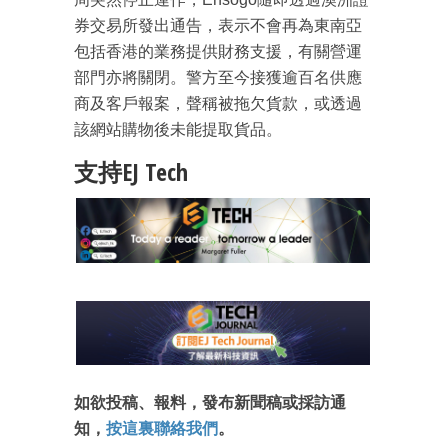
券交易所發出通告，表示不會再為東南亞
包括香港的業務提供財務支援，有關營運
部門亦將關閉。警方至今接獲逾百名供應
商及客戶報案，聲稱被拖欠貨款，或透過
該網站購物後未能提取貨品。
支持EJ Tech
成為 EJ Tech 會員
最新資訊（附創業懶人包）
如欲投稿、報料，發布新聞稿或採訪通
箱！
知，
按這裏聯絡我們
。