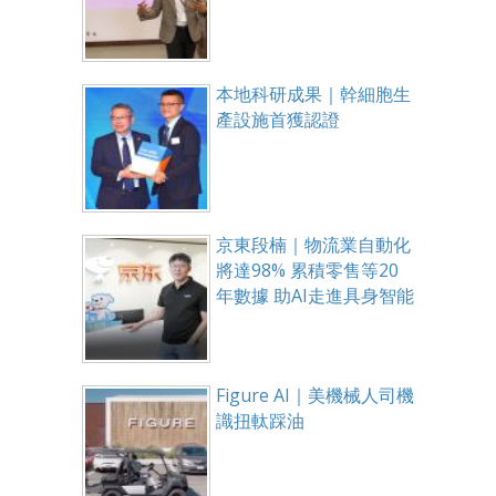
本地科研成果｜幹細胞生
產設施首獲認證
京東段楠｜物流業自動化
將達98% 累積零售等20
年數據 助AI走進具身智能
Figure AI｜美機械人司機
識扭軚踩油