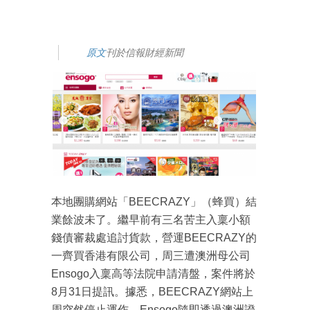
原文
刊於信報財經新聞
本地團購網站「BEECRAZY」（蜂買）結
業餘波未了。繼早前有三名苦主入稟小額
錢債審裁處追討貨款，營運BEECRAZY的
一齊買香港有限公司，周三遭澳洲母公司
Ensogo入稟高等法院申請清盤，案件將於
8月31日提訊。據悉，BEECRAZY網站上
周突然停止運作，Ensogo隨即透過澳洲證