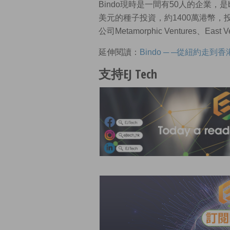
Bindo現時是一間有50人的企業，是b
美元的種子投資，約1400萬港幣，投資
公司Metamorphic Ventures、Ea
延伸閱讀：
Bindo ─ ─從紐約走到香
支持EJ Tech