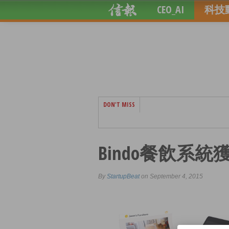
CEO_AI
科技
DON'T MISS
Bindo餐飲系
By
StartupBeat
on September 4, 2015