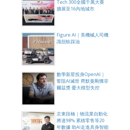
Tech 300全國千萬大賽
擴展至16內地城市
Figure AI｜美機械人司機
識扭軚踩油
數學新星投身OpenAI｜
誓阻AI滅世 齊默曼剛獲菲
爾茲獎 憂大模型失控
京東段楠｜物流業自動化
將達98% 累積零售等20
年數據 助AI走進具身智能