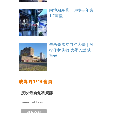
內地AI產業｜規模去年逾
1.2萬億
墨西哥國立自治大學｜AI
捉作弊失效 大學入讀試
重考
成為 EJ TECH 會員
接收最新創科資訊