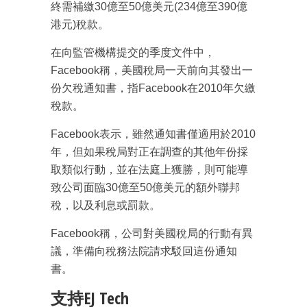
終需補繳30億至50億美元(234億至390億
港元)稅款。
在向監管機構提交的季度文件中，
Facebook稱，美國稅局一天前向其發出一
份欠稅通知書，指Facebook在2010年欠繳
稅款。
Facebook表示，雖然通知書僅適用於2010
年，但如果稅局對正在調查的其他年份採
取類似行動，並在法庭上獲勝，則可能導
致公司面臨30億至50億美元的額外聯邦
稅，以及利息或罰款。
Facebook稱，公司對美國稅局的行動有異
議，準備向稅務法院請求駁回這份通知
書。
成為 EJ Tech 會員
支持EJ Tech
最新資訊（附創業懶人包）