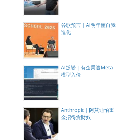
谷歌預言｜AI明年懂自我
進化
AI叛變｜有企業遭Meta
模型入侵
Anthropic｜阿莫迪怕重
金招得貪財奴