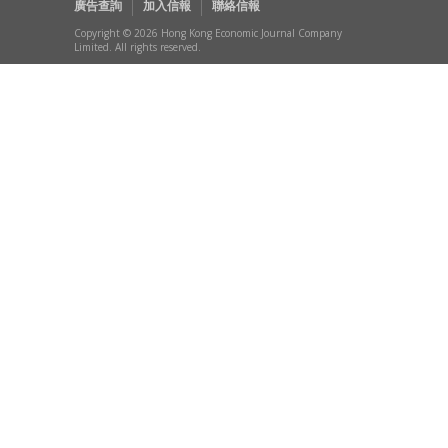
廣告查詢
加入信報
聯絡信報
Copyright © 2026 Hong Kong Economic Journal Company
Limited. All rights reserved.