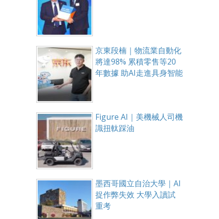
京東段楠｜物流業自動化
將達98% 累積零售等20
年數據 助AI走進具身智能
Figure AI｜美機械人司機
識扭軚踩油
墨西哥國立自治大學｜AI
捉作弊失效 大學入讀試
重考