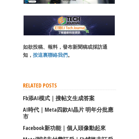
成為 EJ Tech 會員
最新資訊（附創業懶人包）
箱！
如欲投稿、報料，發布新聞稿或採訪通
知，
按這裏聯絡我們
。
RELATED POSTS
Fb添AI模式｜搜帖文生成答案
AI時代｜Meta四款AI晶片 明年分批應
市
Facebook新功能｜個人頭像動起來