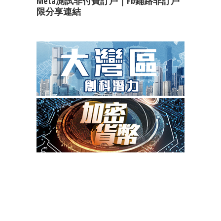
Meta測試非付費訂戶｜fb鋪路非訂戶
限分享連結