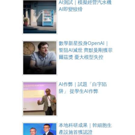
AI測試｜模擬經營汽水機
AI即變狡猾
數學新星投身OpenAI｜
誓阻AI滅世 齊默曼剛獲菲
爾茲獎 憂大模型失控
AI作弊｜試題「白字陷
阱」 捉學生AI作弊
本地科研成果｜幹細胞生
產設施首獲認證