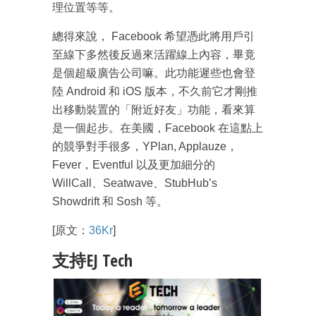
理位置等等。
總得來說， Facebook 希望憑此將用戶引
至線下多然後反過來活躍線上內容，畢竟
是個超級廣告公司嘛。此功能遲些也會登
陸 Android 和 iOS 版本，不久前它才剛推
出移動裝置的「附近好友」功能，看來算
是一個起步。在美國，Facebook 在這點上
的競爭對手很多，YPlan, Applauze，
Fever，Eventful 以及更加細分的
WillCall、Seatwave、StubHub’s
Showdrift 和 Sosh 等。
[原文：
36Kr
]
支持EJ Tech