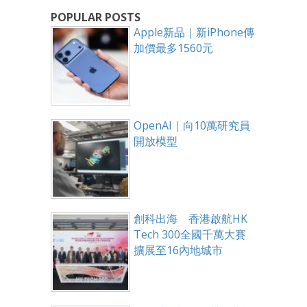
POPULAR POSTS
Apple新品｜新iPhone傳
加價最多1560元
OpenAI｜向10萬研究員
開放模型
創科出海 香港啟航HK
Tech 300全國千萬大賽
擴展至16內地城市