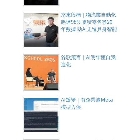
京東段楠｜物流業自動化
將達98% 累積零售等20
年數據 助AI走進具身智能
谷歌預言｜AI明年懂自我
進化
AI叛變｜有企業遭Meta
模型入侵