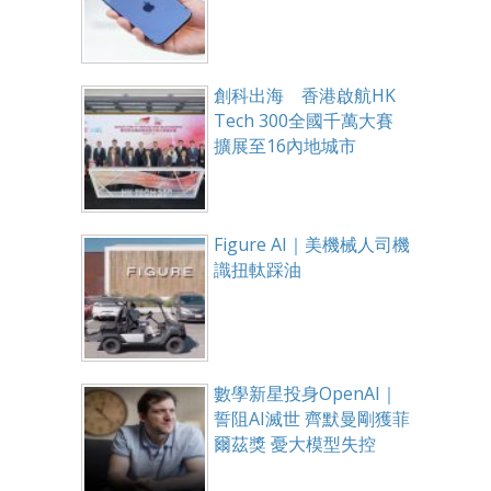
創科出海 香港啟航HK
Tech 300全國千萬大賽
擴展至16內地城市
Figure AI｜美機械人司機
識扭軚踩油
數學新星投身OpenAI｜
誓阻AI滅世 齊默曼剛獲菲
爾茲獎 憂大模型失控