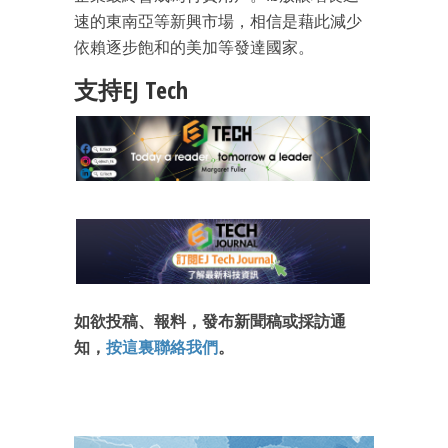
速的東南亞等新興市場，相信是藉此減少
依賴逐步飽和的美加等發達國家。
支持EJ Tech
成為 EJ Tech 會員
如欲投稿、報料，發布新聞稿或採訪通
最新資訊（附創業懶人包）
箱！
知，
按這裏聯絡我們
。