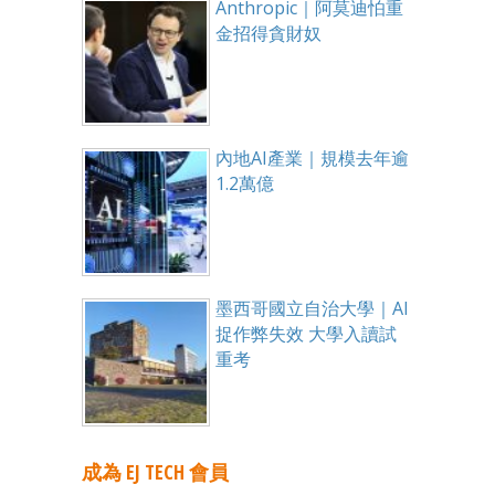
Anthropic｜阿莫迪怕重
金招得貪財奴
內地AI產業｜規模去年逾
1.2萬億
墨西哥國立自治大學｜AI
捉作弊失效 大學入讀試
重考
成為 EJ TECH 會員