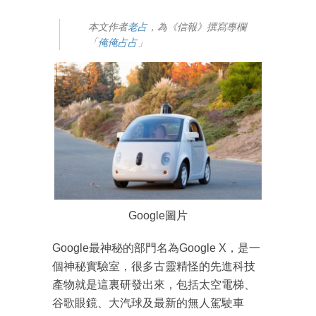
本文作者
老占
，為《信報》撰寫專欄
「
俺俺占占
」
Google圖片
Google最神秘的部門名為Google X，是一
個神秘實驗室，很多古靈精怪的先進科技
產物就是這裏研發出來，包括太空電梯、
谷歌眼鏡、大汽球及最新的無人駕駛車