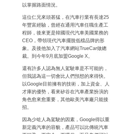
以掌握路面情況。
這位仁兄來頭甚猛，在汽車行業有長達25
年豐富經驗，曾經在通用汽車任職生產工
程師，後來更是韓國現代汽車美國業務的
CEO，帶領現代汽車擺脫低檔品牌的形
象。及後他加入了汽車網站TrueCar做總
成為 EJ Tech 會員
裁。到今年9月底加盟Google X。
最新資訊（附創業懶人包）
箱！
還有許多人認為無人駕駛車是不可能的，
但我認為這一切會比人們預想的來得快。
以Google目前擁有的技術，加上資金、人
才庫的優勢，看來矽谷在汽車產業扮演的
角色愈來愈重要，其他歐美汽車廠只能接
招。
因為少咗人為駕駛的因素，Google得以重
新定義汽車的容貌，產品可以比傳統汽車