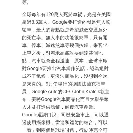
等。
全球每年有120萬人死於車禍，光是在美國
超過3.3萬人。Google要打造的就是無人駕
駛車，最大的賣點就是希望減低交通意外
的死亡率。無人車的功能很簡單，只有開
車、停車、減速煞車等幾個按鈕，乘客坐
上車之後，對着米高峯說要到達某個地
點，汽車就會全程送達。原本，全球車廠
對Google要推出汽車當作笑話，認為絕對
成不了氣候，更沒法商品化，沒想到今次
是來真的。9月份舉行的德國法蘭克福車
展，Google Auto的CEO John Krafcik就宣
布，要將Google汽車商品化而且大舉爭奪
人才及打造供應鏈，顛覆汽車產業。
Google還誇口說，司機安坐車上，可以通
過使用攝像機，雷達和鐳射的結合，可以
「看」到兩個足球場咁遠，行駛時完全可