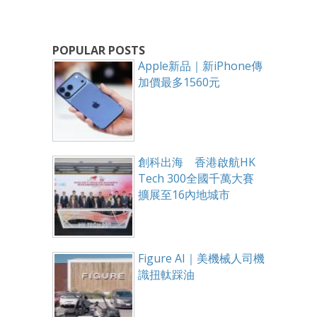
POPULAR POSTS
Apple新品｜新iPhone傳
加價最多1560元
創科出海 香港啟航HK
Tech 300全國千萬大賽
擴展至16內地城市
Figure AI｜美機械人司機
識扭軚踩油