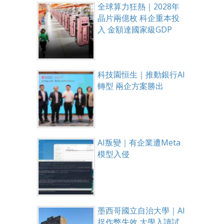
全球算力狂熱｜2028年
晶片兩億枚 科企重本投
入 金額達國家級GDP
科技園恒生｜推動銀行AI
轉型 兩企方案勝出
AI叛變｜有企業遭Meta
模型入侵
墨西哥國立自治大學｜AI
捉作弊失效 大學入讀試