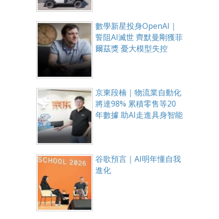
數學新星投身OpenAI｜
誓阻AI滅世 齊默曼剛獲菲
爾茲獎 憂大模型失控
京東段楠｜物流業自動化
將達98% 累積零售等20
年數據 助AI走進具身智能
谷歌預言｜AI明年懂自我
進化