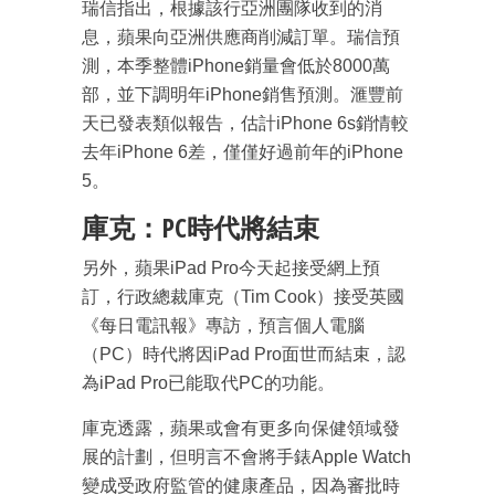
瑞信指出，根據該行亞洲團隊收到的消
息，蘋果向亞洲供應商削減訂單。瑞信預
測，本季整體iPhone銷量會低於8000萬
部，並下調明年iPhone銷售預測。滙豐前
天已發表類似報告，估計iPhone 6s銷情較
去年iPhone 6差，僅僅好過前年的iPhone
5。
庫克：PC時代將結束
另外，蘋果iPad Pro今天起接受網上預
訂，行政總裁庫克（Tim Cook）接受英國
《每日電訊報》專訪，預言個人電腦
（PC）時代將因iPad Pro面世而結束，認
為iPad Pro已能取代PC的功能。
庫克透露，蘋果或會有更多向保健領域發
展的計劃，但明言不會將手錶Apple Watch
變成受政府監管的健康產品，因為審批時