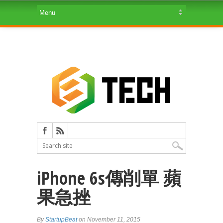
iPhone 6s傳削單 蘋
果急挫
By
StartupBeat
on November 11, 2015