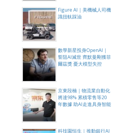
Figure AI｜美機械人司機
識扭軚踩油
數學新星投身OpenAI｜
誓阻AI滅世 齊默曼剛獲菲
爾茲獎 憂大模型失控
京東段楠｜物流業自動化
將達98% 累積零售等20
年數據 助AI走進具身智能
科技園恒生｜推動銀行AI