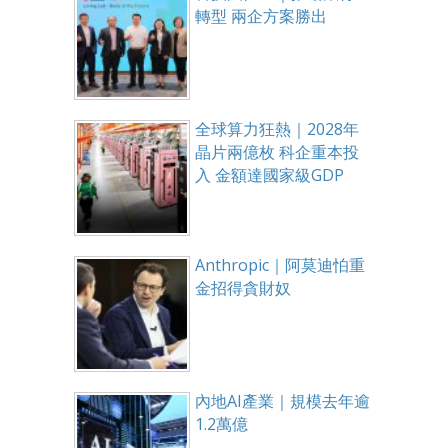
轉型 兩企方案勝出
全球算力狂熱｜2028年
晶片兩億枚 科企重本投
入 金額達國家級GDP
Anthropic｜阿莫迪怕重
金招得貪財奴
內地AI產業｜規模去年逾
1.2萬億