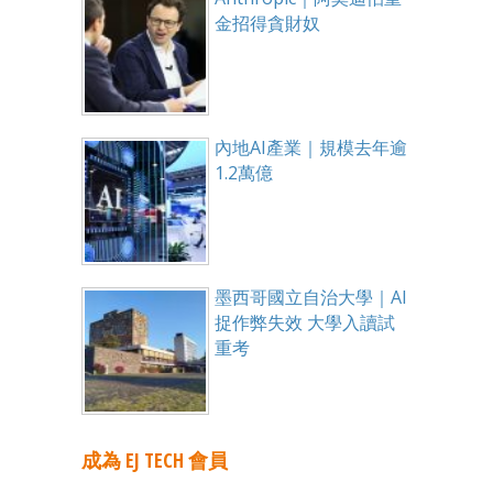
金招得貪財奴
內地AI產業｜規模去年逾
1.2萬億
墨西哥國立自治大學｜AI
捉作弊失效 大學入讀試
重考
成為 EJ TECH 會員