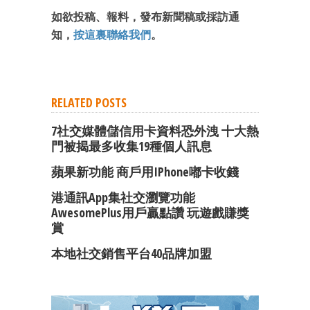
最新資訊（附創業懶人包）
如欲投稿、報料，發布新聞稿或採訪通
箱！
知，
按這裏聯絡我們
。
RELATED POSTS
7社交媒體儲信用卡資料恐外洩 十大熱
門被揭最多收集19種個人訊息
蘋果新功能 商戶用iPhone嘟卡收錢
港通訊App集社交瀏覽功能
AwesomePlus用戶贏點讚 玩遊戲賺獎
賞
本地社交銷售平台40品牌加盟