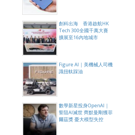
創科出海 香港啟航HK
Tech 300全國千萬大賽
擴展至16內地城市
Figure AI｜美機械人司機
識扭軚踩油
數學新星投身OpenAI｜
誓阻AI滅世 齊默曼剛獲菲
爾茲獎 憂大模型失控