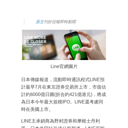
原文
刊於信報即時新聞
Line官網圖片
日本傳媒報道，流動即時通訊程式LINE預
計最早7月在東京證券交易所上市，市值估
計約6000億日圓(折合約421億港元)，將成
為日本今年最大規模IPO。LINE還考慮同
時在美國上市。
LINE主承銷商為野村證券和摩根士丹利