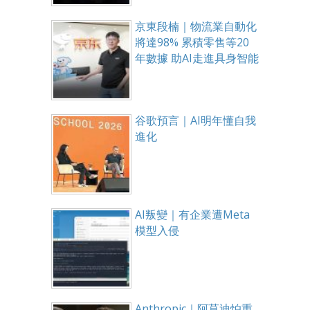
京東段楠｜物流業自動化
將達98% 累積零售等20
年數據 助AI走進具身智能
谷歌預言｜AI明年懂自我
進化
AI叛變｜有企業遭Meta
模型入侵
Anthropic｜阿莫迪怕重