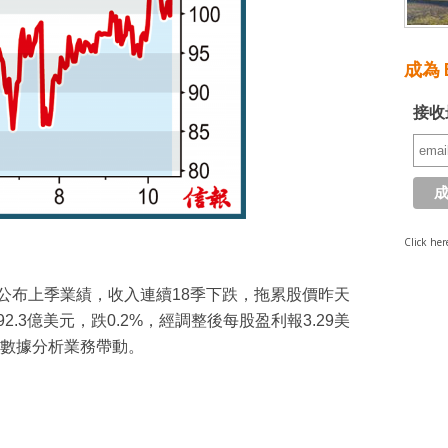
成為 E
接收
Click her
亦公布上季業績，收入連續18季下跌，拖累股價昨天
2.3億美元，跌0.2%，經調整後每股盈利報3.29美
數據分析業務帶動。