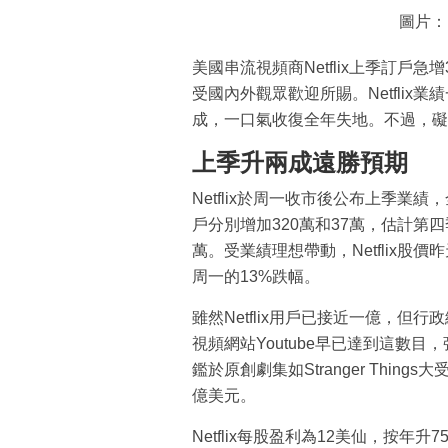
圖片：
美國串流視頻商Netflix上季訂戶
受國內外觀眾歡迎所賜。Netfli
成，一口氣收復全年失地。不過，礙
上季升兩成遠勝預期
Netflix於周一收市後公布上季業
戶分別增加320萬和37萬，估計第四
萬。受業績理想帶動，Netflix股價
周一的13%跌幅。
雖然Netflix用戶已接近一億，但行政總
視頻網站Youtube早已達到這數
鑑於原創劇集如Stranger Thing
億美元。
Netflix每股盈利為12美仙，按年