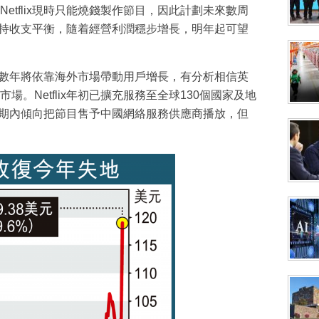
etflix現時只能燒錢製作節目，因此計劃未來數周
年將維持收支平衡，隨着經營利潤穩步增長，明年起可望
x未來數年將依靠海外市場帶動用戶增長，有分析相信英
。Netflix年初已擴充服務至全球130個國家及地
示，短期內傾向把節目售予中國網絡服務供應商播放，但