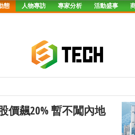
動態
人物專訪
專家分析
活動盛事
增 股價飆20% 暫不闖內地