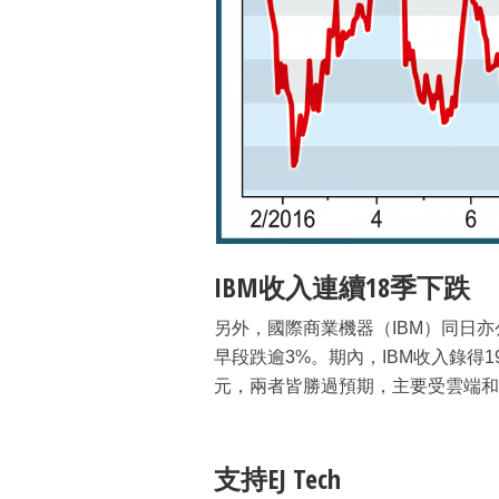
IBM收入連續18季下跌
另外，國際商業機器（IBM）同日
早段跌逾3%。期內，IBM收入錄得19
元，兩者皆勝過預期，主要受雲端和
支持EJ Tech