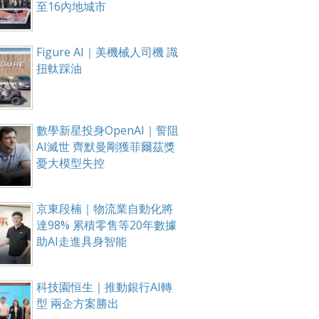
至16內地城市
Figure AI｜美機械人司機 識
扭軚踩油
數學新星投身OpenAI｜誓阻
AI滅世 齊默曼剛獲菲爾茲獎
憂大模型失控
京東段楠｜物流業自動化將
達98% 累積零售等20年數據
助AI走進具身智能
科技園恒生｜推動銀行AI轉
型 兩企方案勝出