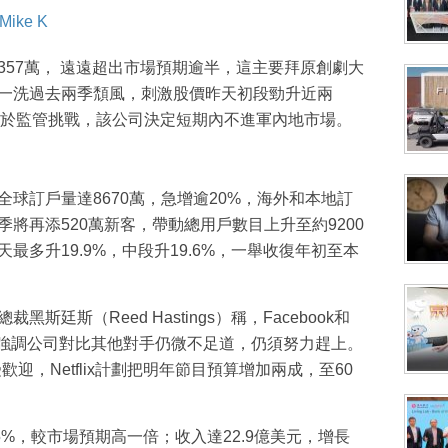
Mike K
急增357萬， 遠遠超出市場預期逾半，這主要拜原創劇大
x業績一洗過去兩季頹風，刺激股價昨天初段勁升近兩
於監管挑戰，該公司決定短期內不進軍內地市場。
績，全球訂戶量達8670萬，急增逾20%，海外和本地訂
季將再添520萬新客，帶動總用戶數目上升至約9200
昨天最多升19.9%，中段升19.6%，一舉收復年初至本
裁黑斯廷斯（Reed Hastings）稱，Facebook和
目，強調公司對比其他對手仍微不足道，仍須努力趕上。
s大受歡迎，Netflix計劃把明年節目預算增加兩成，至60
升75%，較市場預期高一倍；收入達22.9億美元，增長