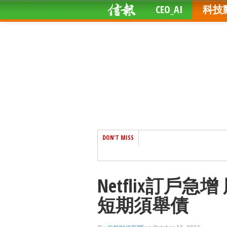
CEO_AI
科技
DON'T MISS
Netflix訂戶急
短期須舉債