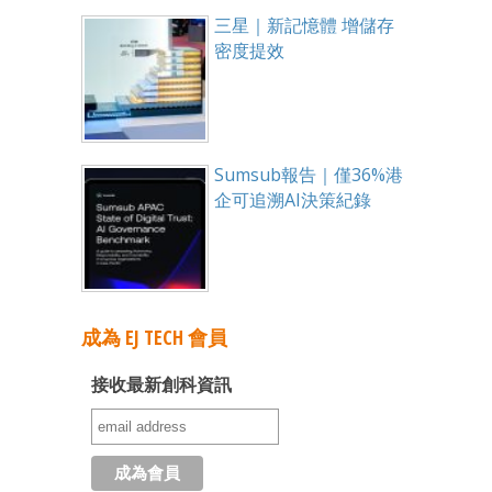
三星｜新記憶體 增儲存
密度提效
Sumsub報告｜僅36%港
企可追溯AI決策紀錄
成為 EJ TECH 會員
接收最新創科資訊