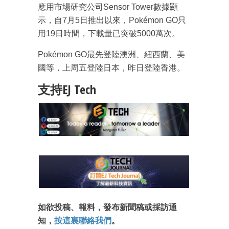
應用市場研究公司Sensor Tower數據顯
示，自7月5日推出以來，Pokémon GO只
用19日時間，下載量已突破5000萬次。
Pokémon GO最先登陸澳洲、紐西蘭、美
國等，上周五登陸日本，昨日登陸香港。
支持EJ Tech
成為 EJ Tech 會員
如欲投稿、報料，發布新聞稿或採訪通
最新資訊（附創業懶人包）
知，
按這裏聯絡我們
。
箱！