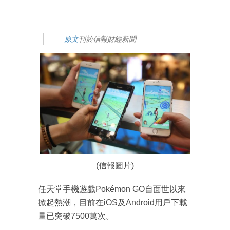
原文
刊於信報財經新聞
(信報圖片)
任天堂手機遊戲Pokémon GO自面世以來
掀起熱潮，目前在iOS及Android用戶下載
量已突破7500萬次。