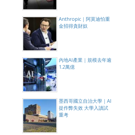
Anthropic｜阿莫迪怕重
金招得貪財奴
內地AI產業｜規模去年逾
1.2萬億
墨西哥國立自治大學｜AI
捉作弊失效 大學入讀試
重考