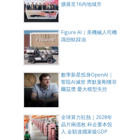
擴展至16內地城市
Figure AI｜美機械人司機
識扭軚踩油
數學新星投身OpenAI｜
誓阻AI滅世 齊默曼剛獲菲
爾茲獎 憂大模型失控
全球算力狂熱｜2028年
晶片兩億枚 科企重本投
入 金額達國家級GDP