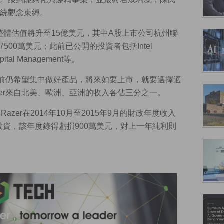
統觀念束縛。
，整體估值將升至15億美元，其中A股上市公司杭州聯
7500萬美元；此前已公開的投資者包括Intel
ital Management等。
目前仍希望集中做好產品，將來如要上市，就要選擇適
er來自北美、歐洲、亞洲的收入各佔三分之一。
Razer在2014年10月至2015年9月的財政年度收入
投資，該年度錄得虧損900萬美元，對上一年純利則