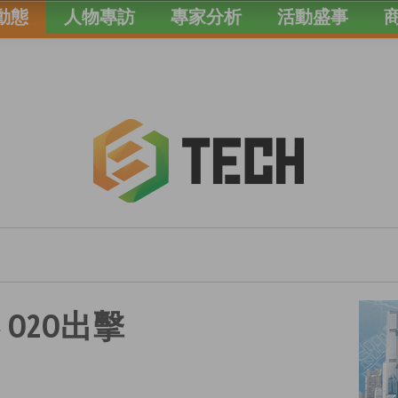
動態
人物專訪
專家分析
活動盛事
 O2O出擊