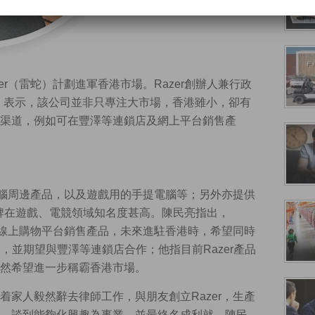
er（雷蛇）計劃進軍香港市場。Razer創辦人兼行政
n）【圖】表示，該公司並非只專注大市場，香港雖小，卻有
渠道，例如可在豐澤等連鎖店及網上平台銷售產
等電腦周邊產品，以及遊戲用的手提電腦等；另外亦提供
該品牌在遊戲、電競領域知名度甚高。陳民亮指出，
寧等線上購物平台銷售產品，未來進駐香港時，希望同時
，並期望與豐澤等連鎖店合作；他指目前Razer產品
然希望進一步稱霸香港市場。
着家人毅然辭去律師工作，與朋友創立Razer，生產
。談到能夠化興趣為事業，並最終名成利就，陳民