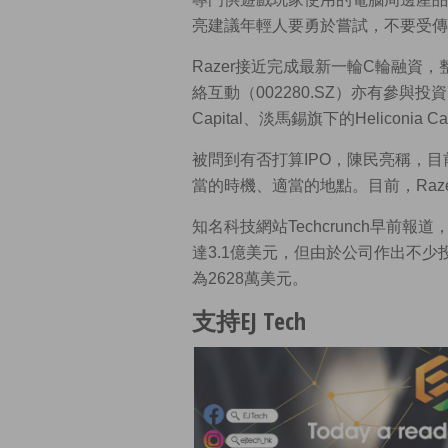
亮建議年輕人要勇於嘗試，不要受傳
Razer接近完成最新一輪C輪融資
絡互動（002280.SZ）亦有參與投資
Capital、淡馬錫旗下的Heliconia Cap
被問到有否打算IPO，陳民亮稱，
當的時機、適當的地點。目前，Raz
知名科技網站Techcrunch早前報道，
達3.1億美元，但由於公司作出不少
為2628萬美元。
支持EJ Tech