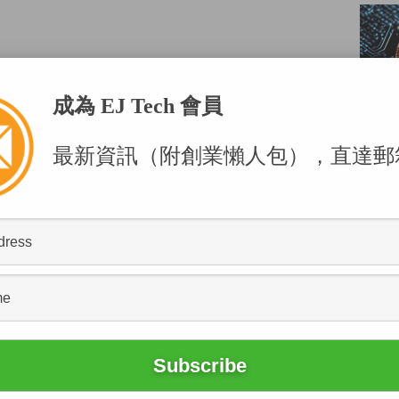
成為 EJ Tech 會員
最新資訊（附創業懶人包），直達郵
POPU