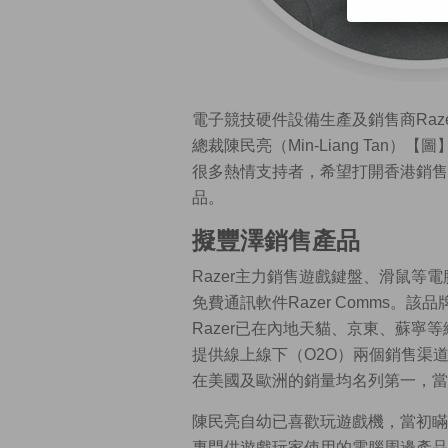
電子競技硬件設備生產及銷售商Raz
總裁陳民亮（Min-Liang Ta
很多熱情支持者，希望打開香港銷售
品。
擬豐澤銷售產品
Razer主力銷售遊戲鍵盤、滑鼠
免費通訊軟件Razer Comms。
Razer已在內地天貓、京東、蘇
提供線上線下（O2O）兩個銷售渠道
在美國及歐洲的銷量均名列第一，當
陳民亮自幼已喜歡玩遊戲機，當初瞞
專門供遊戲玩家使用的電腦周邊產品