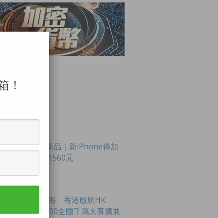
箱！
LAR POSTS
Apple新品｜新iPhone傳加
價最多1560元
創科出海 香港啟航HK
Tech 300全國千萬大賽擴展