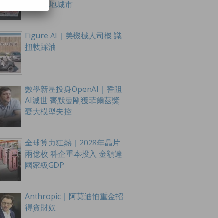
至16內地城市
Figure AI｜美機械人司機 識
扭軚踩油
數學新星投身OpenAI｜誓阻
AI滅世 齊默曼剛獲菲爾茲獎
憂大模型失控
全球算力狂熱｜2028年晶片
兩億枚 科企重本投入 金額達
國家級GDP
Anthropic｜阿莫迪怕重金招
得貪財奴