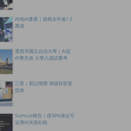
內地AI產業｜規模去年逾1.2
萬億
墨西哥國立自治大學｜AI捉
作弊失效 大學入讀試重考
三星｜新記憶體 增儲存密度
提效
Sumsub報告｜僅36%港企可
追溯AI決策紀錄