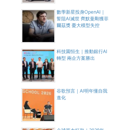
數學新星投身OpenAI｜
誓阻AI滅世 齊默曼剛獲菲
爾茲獎 憂大模型失控
科技園恒生｜推動銀行AI
轉型 兩企方案勝出
谷歌預言｜AI明年懂自我
進化