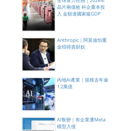
全球算力狂熱｜2028年
晶片兩億枚 科企重本投
入 金額達國家級GDP
Anthropic｜阿莫迪怕重
金招得貪財奴
內地AI產業｜規模去年逾
1.2萬億
AI叛變｜有企業遭Meta
模型入侵