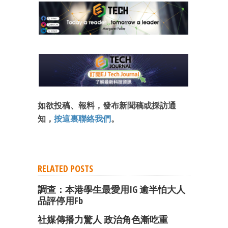
成為 EJ Tech 會員
最新資訊（附創業懶人包）
箱！
如欲投稿、報料，發布新聞稿或採訪通
知，
按這裏聯絡我們
。
RELATED POSTS
調查：本港學生最愛用IG 逾半怕大人
品評停用fb
社媒傳播力驚人 政治角色漸吃重