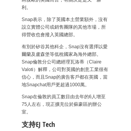
利。
Snap表示，除了英國本土營業額外，沒有
設立實體公司或銷售團隊的其他市場，所
得營收也會撥入英國總部。
有別於矽谷其他科企，Snap沒有選擇以愛
爾蘭及盧森堡等低稅國家為海外總部。
Snap倫敦分公司總經理瓦洛蒂（Claire
Valoti）解釋，公司對英國的創意工業很有
信心，而且Snap的廣告客戶都在英國，當
地Snapchat用戶更超過1000萬。
Snap在倫敦的員工數目由去年的6人增至
75人左右，現正擴充位於蘇豪區的辦公
室。
支持EJ Tech