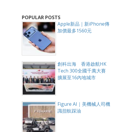
POPULAR POSTS
Apple新品｜新iPhone傳
加價最多1560元
創科出海 香港啟航HK
Tech 300全國千萬大賽
擴展至16內地城市
Figure AI｜美機械人司機
識扭軚踩油