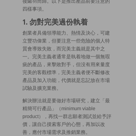
後鎩羽而歸。以下是推出產品前要注意的
四樣事項。
1. 勿對完美過份執着
創業者具備領導能力、熱情及決心，可建
立豐功偉業，但要注意一些危險的個人特
質會導致失敗，而完美主義就是其中之
一。完美主義者通常是執着地做一個無瑕
疵的產品，來擊敗對手，但没有用來量度
完美的客觀標準，完美主義者便不斷修改
產品及加入功能，代價就是忘記放在市場
試驗及擴充業務。
解決辦法就是要做好市場研究，建立「最
精簡可行產品」（minimum viable
product），再找一群志願者測試並給予評
價，讓自己摸索客戶的心態，再加以改
善，應付市場需求及推銷業務。