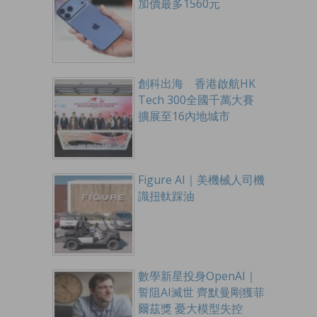
加價最多1560元
創科出海 香港啟航HK
Tech 300全國千萬大賽
擴展至16內地城市
Figure AI｜美機械人司機
識扭軚踩油
數學新星投身OpenAI｜
誓阻AI滅世 齊默曼剛獲菲
爾茲獎 憂大模型失控