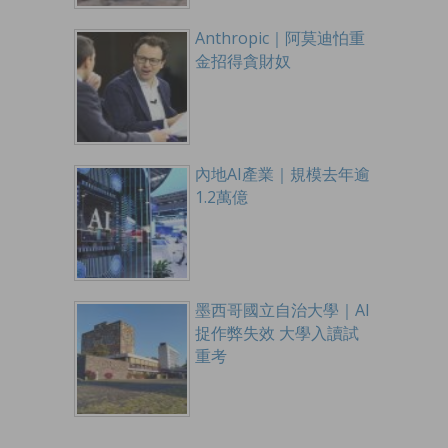
Anthropic｜阿莫迪怕重
金招得貪財奴
內地AI產業｜規模去年逾
1.2萬億
墨西哥國立自治大學｜AI
捉作弊失效 大學入讀試
重考