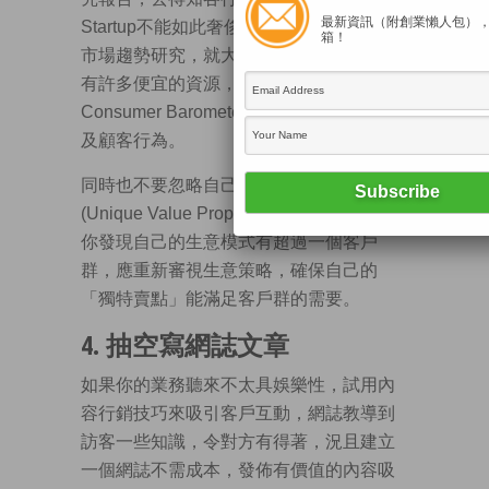
最新資訊（附創業懶人包）
Startup不能如此奢侈，但如果因此不去做
箱！
市場趨勢研究，就大錯特錯。網絡間其實
有許多便宜的資源，例如Google的
Consumer Barometer，可以免費分析趨勢
及顧客行為。
同時也不要忽略自己的「獨特賣點」
(Unique Value Proposition，UVP)，如果
你發現自己的生意模式有超過一個客戶
群，應重新審視生意策略，確保自己的
「獨特賣點」能滿足客戶群的需要。
4. 抽空寫網誌文章
如果你的業務聽來不太具娛樂性，試用內
容行銷技巧來吸引客戶互動，網誌教導到
訪客一些知識，令對方有得著，況且建立
一個網誌不需成本，發佈有價值的內容吸