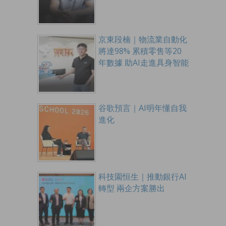
京東段楠｜物流業自動化
將達98% 累積零售等20
年數據 助AI走進具身智能
谷歌預言｜AI明年懂自我
進化
科技園恒生｜推動銀行AI
轉型 兩企方案勝出