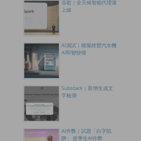
谷歌｜全天候智能代理港
上線
AI測試｜模擬經營汽水機
AI即變狡猾
Substack｜新增生成文
字檢測
AI作弊｜試題「白字陷
阱」 捉學生AI作弊