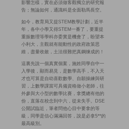
影響怎樣，實在必須做客觀獨立的研究報
告；無論如何，通識科是全面勒馬長空。
如今，教育局又提STEM教學計劃，近半
年，各中小學又得STEM一番了，要重提
重振數理等學科亦委實是機會了，盼望本
小利大，主觀就有能動性的政府政策思
維，盡量收斂，土法很難把真鋼煉成的！
這裏先說一個真實個案，施姓同學自中一
入學後，顯而易見，是數學高手，不入天
才也可算是自幼喜歡數學、自願操練與研
習，上數學課當可具備資格做小老師，往
外參與大小型的數學比賽，拿獎總有他的
份，直落在校念到中六，從未失手。DSE
公開試臨近，筆者問他心目中要拿的等
級，同學是信心滿滿回答，說是必拿5**的
最高級別。