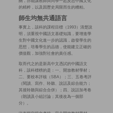
關，亦能讓教師與同學一起反思中國文化
的精粹，以及因歷史局限而生的糟粕。
師生均無共通語言
事實上，該科的課程目標（1993）清楚說
明，須重視中國語文基礎知識，要增進學
生對中國文化進一步的認識，啟發學生的
思想，培養學生的品德，使能建立正確的
價值觀，加強對社會的責任感。
取而代之的是新高中文憑試的中國語文
科，該科標榜的是：一、開放教材學材；
二、要校本評核（SBA）；三、五卷考評
（閱讀、寫作、聆聽、說話及綜合能力；
其後聆聽與綜合合併）；四、說話加考卷
（朗讀及小組討論；其後改為一個部
分）。