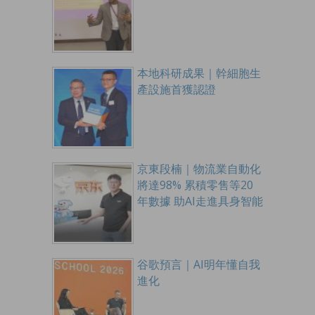
本地科研成果｜幹細胞生
產設施首獲認證
京東段楠｜物流業自動化
將達98% 累積零售等20
年數據 助AI走進具身智能
谷歌預言｜AI明年懂自我
進化