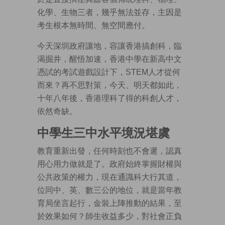
化學、生物三者，幾乎無法並存，主因是
考生根本無時間、無空間應付。
今天深圳政府讓地，容讓香港搞創科，臨
渴掘井，醒悟加速，香港中學在新高中文
憑試的考試遊戲設計下，STEM人才從何
而來？再不思對策，今天、明天都如此，
十年八年後，香港理科了得的科創人才，
依然奇缺。
中學生三中水平境況堪虞
教育重新出發，任何時刻也不會遲，認真
用心用力做就是了。政府始終掌握財權與
公共政策的權力，現在通識科大行其道，
位同中、英、數三公的地位，就是當年教
育局坐言起行，金裝上陣推動的結果，至
於效果如何？師生收益多少，對社會正負