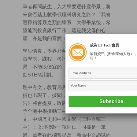
筆者再問該生，入大學要選什麼學系，將
來會否踏上數學或理科研究之路？「我會
選擇精算系之類的學系，大學畢業後，希
望能到投資銀行工作，這是我父母的心
願，亦是我的喜愛！」
成為 EJ Tech 會員
學生情真，學界乃至社會各界要細味，負
最新資訊（附創業懶人包）
箱！
責學制、課程、考評設計與推動的教育
局，不能以便宜的、快餐及快閃的方式推
動STEM計劃。
理中有文，教育局另一思考人文精神的舉
措也出現了。據聞，特首發表的《施政報
告》將會提及，政府會撥12.5億港元，給
予全港中學推動三中科目，此即中國語
文、中國歷史和中國文學（三科合稱三
中）；文理撥款一視同仁，同樣是一筆
過。筆者在此欄曾提及，新高中文憑試的