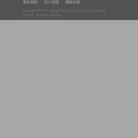
廣告查詢
加入信報
聯絡信報
Copyright © 2026 Hong Kong Economic Journal Company
Limited. All rights reserved.