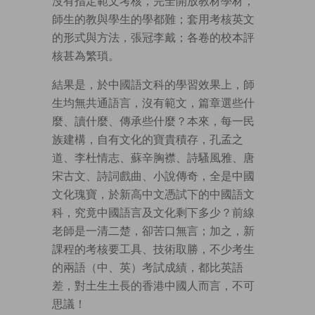
沒有指定範文考核，完全開放教材學材，
師生的教與學生的學都難；套用考核英文
的形式與方法，張冠李戴；各卷的校本評
核甚為繁瑣。
結果是，於中國語文科的學習效果上，師
生均無共通語言，沒有範文，篇章選些什
麼、讀什麼、傳承些什麼？本來，每一民
族建構，自有文化的寶貴積存，孔孟之
道、李杜情志、蘇辛胸襟、詩騷風雅、唐
宋古文、詩詞戲曲、小說傳奇，全是中國
文化瑰寶，於新高中文憑試下的中國語文
科，究竟中國語言及文化剩下多少？前線
老師是一清二楚，卻苦口無言；加之，新
課程的考核要工具、技術取勝，不少考生
的兩語（中、英）考試成績，都比英語
差，對土生土長的香港中國人而言，不可
思議！