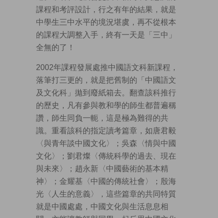
課程和考評設計，行之有年的結果，就是
中學生三中水平的境況堪虞，再不從根本
的課程大調整入手，終有一天是「三中」
全無的了！
2002年課程發展處推中國語文科新課程，
落筆打三更的，就是把舊制的「中國語文
及文化科」拋到廢紙箱去。翻查該科推行
的歷史，凡有參與教和學的師生都普遍稱
讚，師生同負一軛，這是極為難得的共
識。重看該科的指定讀考篇章，如唐君毅
〈與青年談中國文化〉；吳森〈情與中國
文化〉；劉君燦〈傳統科學的過去、現在
與未來〉；趙永新〈中國藝術的基本精
神〉；金耀基〈中國的傳統社會〉；殷海
光〈人生的意義〉，這些篇章的共同特質
就是中國處處，中國文化與生活息息相