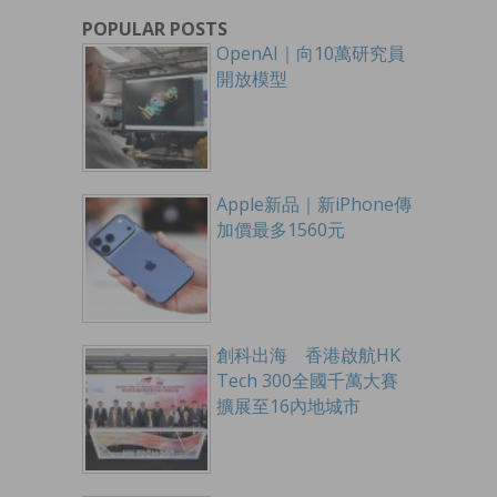
POPULAR POSTS
OpenAI｜向10萬研究員
開放模型
Apple新品｜新iPhone傳
加價最多1560元
創科出海 香港啟航HK
Tech 300全國千萬大賽
擴展至16內地城市