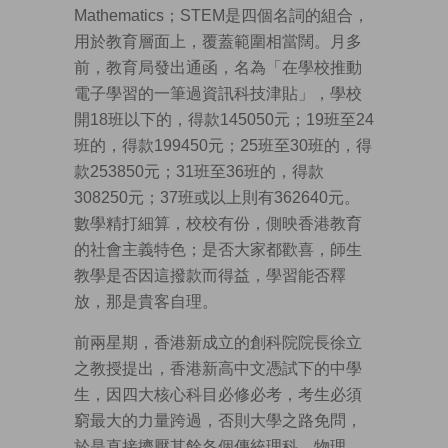
Mathematics；STEM是四個名詞的組合，
用於教育層面上，覆蓋範圍相當闊。月多
前，教育局發出通函，名為「在學校推動
電子學習的一筆過資訊科技津貼」，學校
開18班以下的，得款145050元；19班至24
班的，得款199450元；25班至30班的，得
款253850元；31班至36班的，得款
308250元；37班或以上則有362640元。
數學精打細算，校校有份，側映香港教育
的社會主義特色；是否大家都歡喜，師生
教學是否因這撥款而得益，學習能否釋
放，那是貴客自理。
前兩星期，香港新成立的創科院院長徐立
之教授提出，香港新高中文憑試下的中學
生，因四大核心科目必修必考，考生必須
窮最大的力量跨過，否則大學之路免問，
於是直接擠壓其餘各個傳統理科、物理、