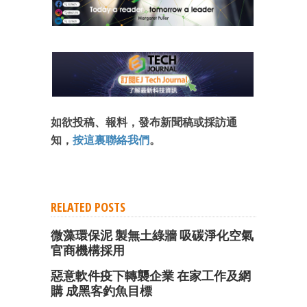
如欲投稿、報料，發布新聞稿或採訪通
知，
按這裏聯絡我們
。
RELATED POSTS
微藻環保泥 製無土綠牆 吸碳淨化空氣
官商機構採用
惡意軟件疫下轉襲企業 在家工作及網
購 成黑客釣魚目標