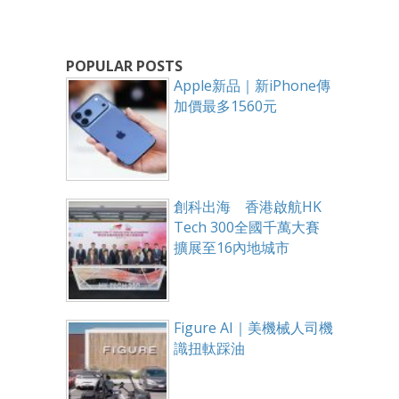
POPULAR POSTS
Apple新品｜新iPhone傳
加價最多1560元
創科出海 香港啟航HK
Tech 300全國千萬大賽
擴展至16內地城市
Figure AI｜美機械人司機
識扭軚踩油