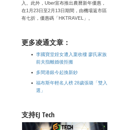
入。此外，Uber宣布推出農曆新年優惠，
在1月23日至2月13日期間，由機場返市區
有七折，優惠碼「HKTRAVEL」。
更多凌通文章：
成為 EJ Tech 會員
李國寶堂姪女遭入稟收樓 廖氏家族
前夫指離婚後拒搬
最新資訊（附創業懶人包）
箱！
多間港銀今起換新鈔
福布斯年輕名人榜 28歲張璐「雙入
選」
支持EJ Tech