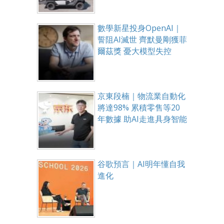
數學新星投身OpenAI｜
誓阻AI滅世 齊默曼剛獲菲
爾茲獎 憂大模型失控
京東段楠｜物流業自動化
將達98% 累積零售等20
年數據 助AI走進具身智能
谷歌預言｜AI明年懂自我
進化