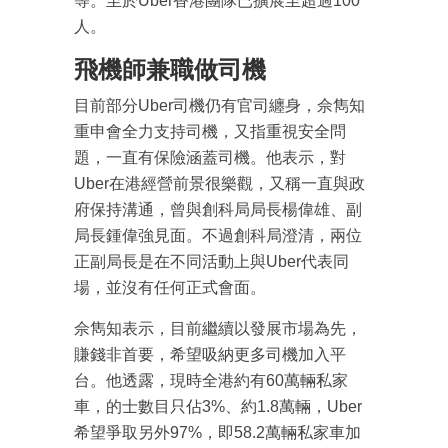
等。至於Uber香港團隊已擴展至超過100
人。
飛機師兼職做司機
目前部分Uber司機仍有官司纏身，佘雋知
重申會全力支持司機，又指重視安全問
題，一直有保險涵蓋司機。他表示，對
Uber在港經營前景很樂觀，又稱一直與政
府保持溝通，曾與創科局局長楊偉雄、副
局長鍾偉強見面。不過創科局澄清，兩位
正副局長是在不同活動上與Uber代表同
場，並沒有任何正式會面。
佘雋知表示，目前繼續以發展市場為先，
賺錢非首要，希望吸納更多司機加入平
台。他透露，現時全港約有60萬輛私家
車，的士數目只佔3%、約1.8萬輛，Uber
希望爭取另外97%，即58.2萬輛私家車加