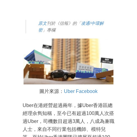
原文
刊於《信報》的「
凌通/中環解
密
」專欄
圖片來源：
Uber Facebook
Uber在港經營超過兩年，據Uber香港區總
經理佘雋知稱，至今已有超過100萬人次搭
過Uber，司機數目超過3萬人，八成為兼職
人士，來自不同行業包括機師、模特兒