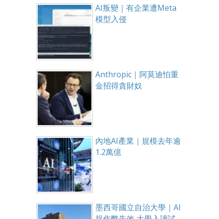
AI叛變｜有企業遭Meta
模型入侵
Anthropic｜阿莫迪怕重
金招得貪財奴
內地AI產業｜規模去年逾
1.2萬億
墨西哥國立自治大學｜AI
捉作弊失效 大學入讀試