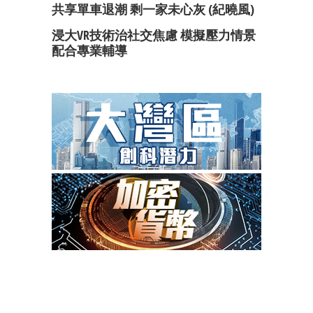
共享單車退潮 剩一家未心灰 (紀曉風)
浸大VR技術治社交焦慮 模擬壓力情景
配合專業輔導