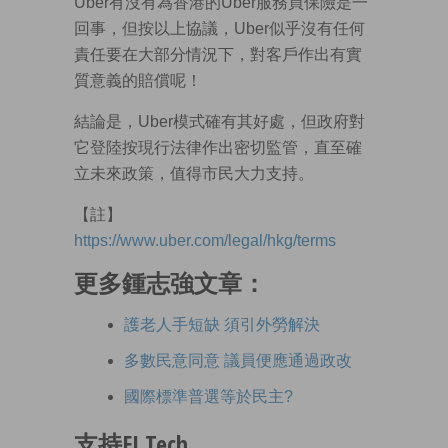
Uber有沒有為香港的Uber服務買保險是一
回事，但按以上協議，Uber似乎沒有任何
責任要在大部分情況下，對客戶作出有實
質意義的賠償呢！
結論是，Uber模式確有其好處，但政府對
它登陸按現行法律作出密切監管，直至確
立未來政策，值得市民大力支持。
【註】
https://www.uber.com/legal/hkg/terms
更多鍾志強文章：
護老人手短缺 須引外勞解決
多數民意同意 議員便應通過政改
國際標準普選等於民主?
支持EJ Tech