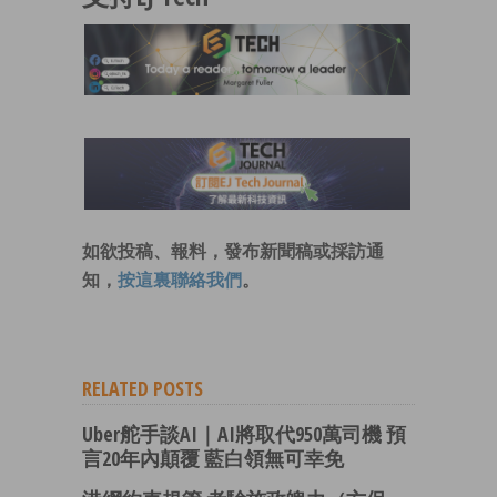
如欲投稿、報料，發布新聞稿或採訪通
知，
按這裏聯絡我們
。
RELATED POSTS
Uber舵手談AI｜AI將取代950萬司機 預
言20年內顛覆 藍白領無可幸免