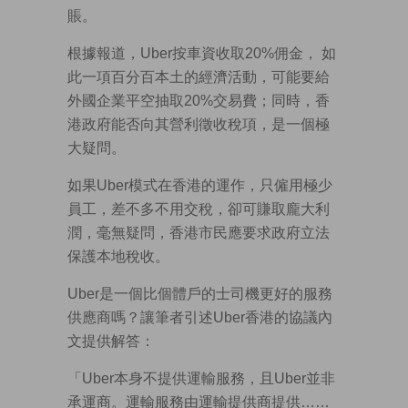
賬。
根據報道，Uber按車資收取20%佣金， 如
此一項百分百本土的經濟活動，可能要給
外國企業平空抽取20%交易費；同時，香
港政府能否向其營利徵收稅項，是一個極
大疑問。
如果Uber模式在香港的運作，只僱用極少
員工，差不多不用交稅，卻可賺取龐大利
潤，毫無疑問，香港市民應要求政府立法
保護本地稅收。
Uber是一個比個體戶的士司機更好的服務
供應商嗎？讓筆者引述Uber香港的協議內
文提供解答：
「Uber本身不提供運輸服務，且Uber並非
承運商。運輸服務由運輸提供商提供……