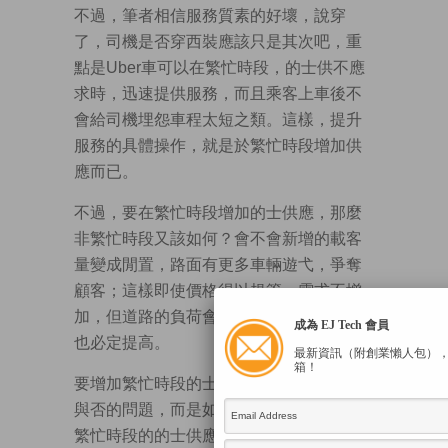
不過，筆者相信服務質素的好壞，說穿
了，司機是否穿西裝應該只是其次吧，重
點是Uber車可以在繁忙時段，的士供不應
求時，迅速提供服務，而且乘客上車後不
會給司機埋怨車程太短之類。這樣，提升
服務的具體操作，就是於繁忙時段增加供
應而已。
不過，要在繁忙時段增加的士供應，那麼
非繁忙時段又該如何？會不會新增的載客
量變成閒置，路面有更多車輛遊弋，爭奪
顧客；這樣即使價格得以規管，需求不增
加，但道路的負荷會整體增加，廢氣排放
成為 EJ Tech 會員
也必定提高。
最新資訊（附創業懶人包）
箱！
要增加繁忙時段的士供應，不是Uber合法
與否的問題，而是如何平衡繁忙時段與非
繁忙時段的的士供應問題。