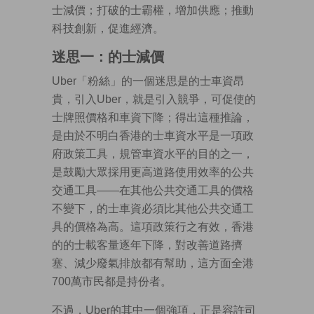
士減價；打破的士霸權，增加供應；推動
科技創新，促進經濟。
迷思一：的士減價
Uber「粉絲」的一個迷思是的士車資昂
貴，引入Uber，就是引入競爭，可促使的
士牌照價格和車資下降；得出這種推論，
是由於不明白香港的士車資水平是一項政
府政策工具，規管車資水平的目的之一，
是鼓勵大眾採用更高道路使用效率的公共
交通工具——在其他公共交通工具的價格
不變下，的士車資必須比其他公共交通工
具的價格為高。這項政策行之有效，香港
的的士載客量逐年下降，對改善道路擠
塞、減少廢氣排放都有幫助，這方面全港
700萬市民都是持份者。
不過，Uber的其中一個強項，正是容許司