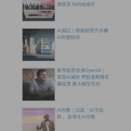
擴展至16內地城市
AI測試｜模擬經營汽水機
AI即變狡猾
數學新星投身OpenAI｜
誓阻AI滅世 齊默曼剛獲菲
爾茲獎 憂大模型失控
AI作弊｜試題「白字陷
阱」 捉學生AI作弊