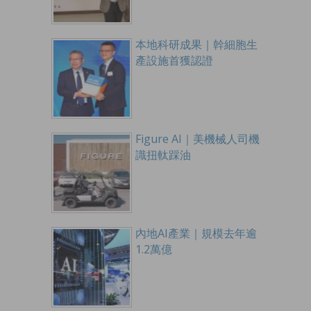
本地科研成果｜幹細胞生
產設施首獲認證
Figure AI｜美機械人司機
識扭軚踩油
內地AI產業｜規模去年逾
1.2萬億