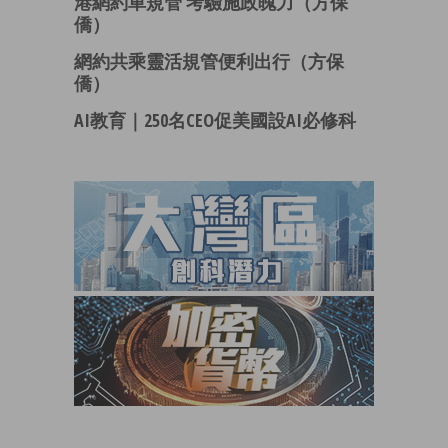
港網約車規管 考驗施政魄力（方保
僑）
網約共乘靈活規管便利出行（方保
僑）
AI教育｜250名CEO促美國設AI必修科