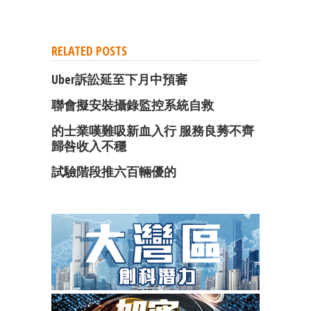
RELATED POSTS
Uber訴訟延至下月中預審
聯會擬安裝攝錄監控系統自救
的士業嘆難吸新血入行 服務良莠不齊
歸咎收入不穩
試驗階段推六百輛優的