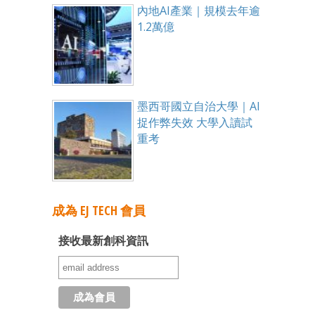
內地AI產業｜規模去年逾
1.2萬億
墨西哥國立自治大學｜AI
捉作弊失效 大學入讀試
重考
成為 EJ TECH 會員
接收最新創科資訊