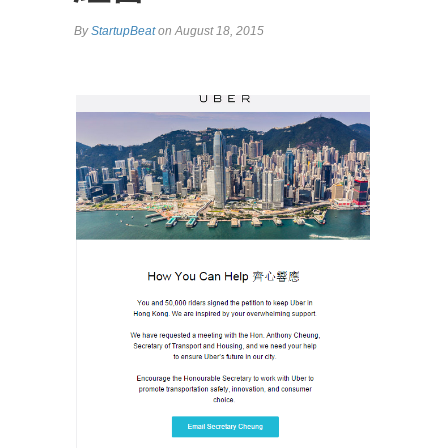
By
StartupBeat
on August 18, 2015