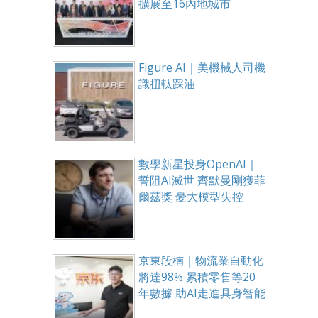
擴展至16內地城市
Figure AI｜美機械人司機
識扭軚踩油
數學新星投身OpenAI｜
誓阻AI滅世 齊默曼剛獲菲
爾茲獎 憂大模型失控
京東段楠｜物流業自動化
將達98% 累積零售等20
年數據 助AI走進具身智能