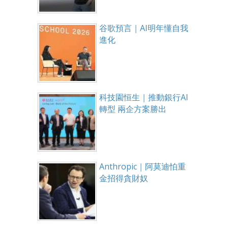
谷歌預言｜AI明年懂自我
進化
科技園恒生｜推動銀行AI
轉型 兩企方案勝出
Anthropic｜阿莫迪怕重
金招得貪財奴