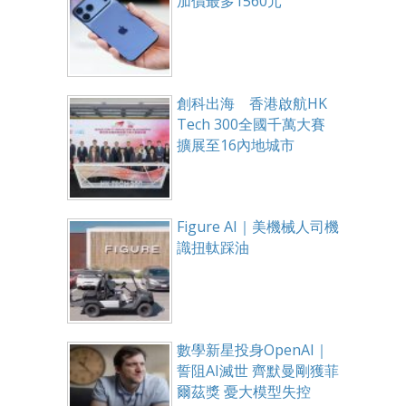
加價最多1560元
創科出海 香港啟航HK
Tech 300全國千萬大賽
擴展至16內地城市
Figure AI｜美機械人司機
識扭軚踩油
數學新星投身OpenAI｜
誓阻AI滅世 齊默曼剛獲菲
爾茲獎 憂大模型失控