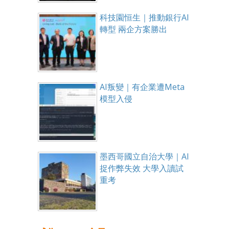
科技園恒生｜推動銀行AI
轉型 兩企方案勝出
AI叛變｜有企業遭Meta
模型入侵
墨西哥國立自治大學｜AI
捉作弊失效 大學入讀試
重考