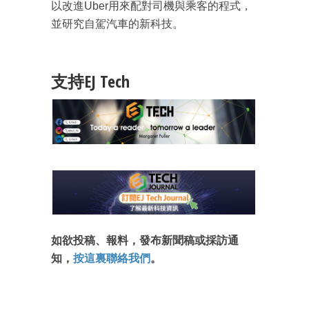
以改進Uber用來配對司機與乘客的程式，
並研究自駕汽車的新科技。
支持EJ Tech
成為 EJ Tech 會員
最新資訊（附創業懶人包）
箱！
如欲投稿、報料，發布新聞稿或採訪通
知，
按這裏聯絡我們
。