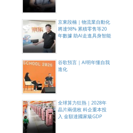
京東段楠｜物流業自動化
將達98% 累積零售等20
年數據 助AI走進具身智能
谷歌預言｜AI明年懂自我
進化
全球算力狂熱｜2028年
晶片兩億枚 科企重本投
入 金額達國家級GDP