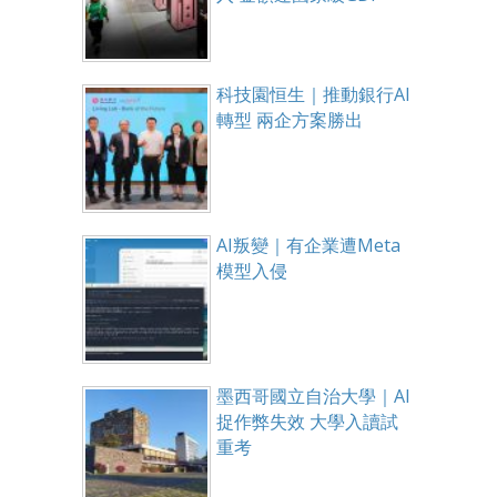
科技園恒生｜推動銀行AI
轉型 兩企方案勝出
AI叛變｜有企業遭Meta
模型入侵
墨西哥國立自治大學｜AI
捉作弊失效 大學入讀試
重考