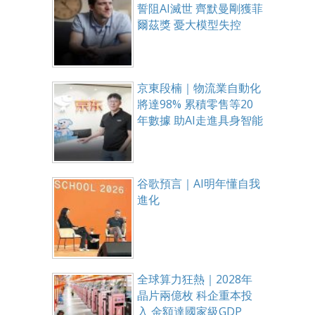
誓阻AI滅世 齊默曼剛獲菲
爾茲獎 憂大模型失控
京東段楠｜物流業自動化
將達98% 累積零售等20
年數據 助AI走進具身智能
谷歌預言｜AI明年懂自我
進化
全球算力狂熱｜2028年
晶片兩億枚 科企重本投
入 金額達國家級GDP