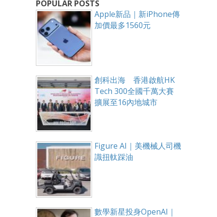
POPULAR POSTS
Apple新品｜新iPhone傳
加價最多1560元
創科出海 香港啟航HK
Tech 300全國千萬大賽
擴展至16內地城市
Figure AI｜美機械人司機
識扭軚踩油
數學新星投身OpenAI｜