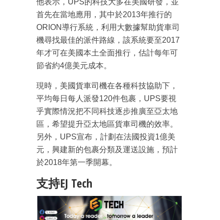
他表示，UPS的科技大多在美國研發，並
首先在當地應用，其中於2013年推行的
ORION導行系統，利用大數據幫助貨車司
機尋找最佳的派件路線，該系統要至2017
年才可在美國本土全面推行，估計每年可
節省約4億美元成本。
現時，美國貨車司機在各種科技協助下，
平均每日每人派發120件包裹，UPS要視
乎實際情況把不同科技逐步推廣至亞太地
區，希望提升亞太地區貨車司機的效率。
另外，UPS宣布，計劃在法國投資1億美
元，興建新的包裹分類及運送設施，預計
於2018年第一季開幕。
支持EJ Tech