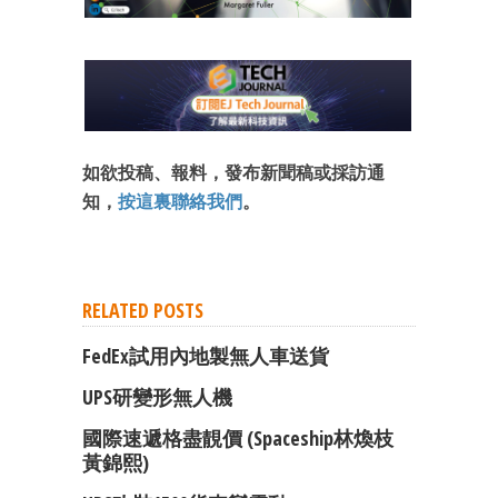
如欲投稿、報料，發布新聞稿或採訪通
知，
按這裏聯絡我們
。
RELATED POSTS
FedEx試用內地製無人車送貨
UPS研變形無人機
國際速遞格盡靚價 (Spaceship林煥枝
黃錦熙)