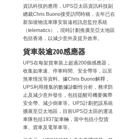
資訊科技的應用，UPS亞太區資訊科技副
總裁Chris Buono接受訪問時稱，去年已在
成為 EJ Tech 會員
新加坡物流車隊安裝遠程訊息監控系統
最新資訊（附創業懶人包），直達郵
箱！
（telematics），現時計劃推廣至亞太地區
包括香港，以減少意外及提升效率。
貨車裝逾200感應器
UPS在每架貨車裝上超過200個感應器，
收集如車速、停車時間、安全帶等，以至
煞車情況等資料。據Chris Buono解釋，
UPS利用搜集的數據診斷性分析，務求防
止及減少意外發生，包括提醒司機要佩帶
安全帶、減少倒車等。UPS計劃把該系統
擴展至亞太地區，目前UPS亞太區的運送
車隊包括1937架車輛，當中包括小型貨
車、貨車及電單車等。