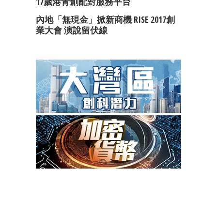
17歲港青創配對服務平台
內地「無現金」掀新商機 RISE 2017創
業大會 演說留伏線