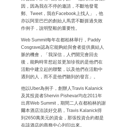
因，因為我在不停的邀請，不斷地發電
郵、Tweet，我在Facebook上找人」，他
亦以阿里巴巴的創始人馬雲不斷捱過失敗
作例子，說明堅毅的重要性。
Web Summit每年在都柏林舉行，Paddy
Cosgrave認為它能夠給與會者提供廣結人
脈的機會，「我深信，人們開完會回去
後，能夠時常想起並更加珍視的是他們在
活動中建立起的聯繫，以及他們在活動中
遇到的人，而不是他們聽到的發言」。
他以Uber為例子，創辦人Travis Kalanick
成為 EJ Tech 會員
及其投資者Shervin Pishevar均在2011年
最新資訊（附創業懶人包）
出席Web Summit，期間二人在都柏林的謝
箱！
爾本酒店洽談好交易，Travis Kalanick得
到2650萬美元的資金，那張投資合約都是
在該酒店的商務中心列印出來。