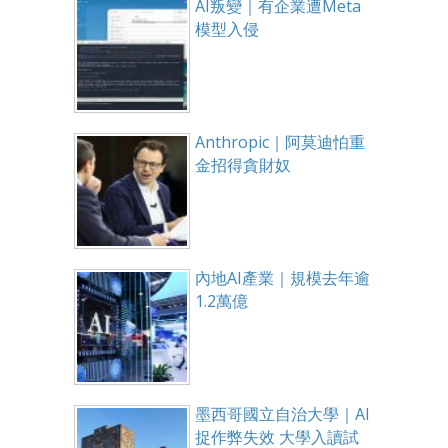
AI叛變｜有企業遭Meta
模型入侵
Anthropic｜阿莫迪怕重
金招得貪財奴
內地AI產業｜規模去年逾
1.2萬億
墨西哥國立自治大學｜AI
捉作弊失效 大學入讀試