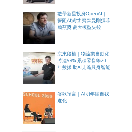
數學新星投身OpenAI｜
誓阻AI滅世 齊默曼剛獲菲
爾茲獎 憂大模型失控
京東段楠｜物流業自動化
將達98% 累積零售等20
年數據 助AI走進具身智能
谷歌預言｜AI明年懂自我
進化