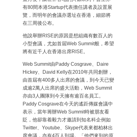
有80間本港Startup代表擔任講者及設置展
覽，而明年的會議亦選址在香港，細節將
在三周後公布。
他說舉辦RISE的原因是想組織有數百人的
小型會議，尤如首屆Web Summit般，希望
將有近千人在香港出席RISE。
Web Summit由Paddy Cosgrave、Daire
Hickey、David Kelly在2010年共同創辦，
由首屆有400多人出席的會議，到今天已變
成逾2萬人出席的盛大活動，Web Summit
亦由3人團隊到今天擁有逾百名員工。
Paddy Cosgrave在今天的遙距傳媒會議中
表示，當年籌辦Web Summit時被朋友看
貶，他卻靠着毅力才邀請到知名科企例如
Twitter、Youtube、Skype代表來都柏林出
席會議，亦有4百人到場。「他們來到的原