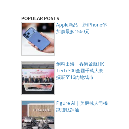
POPULAR POSTS
Apple新品｜新iPhone傳
加價最多1560元
創科出海 香港啟航HK
Tech 300全國千萬大賽
擴展至16內地城市
Figure AI｜美機械人司機
識扭軚踩油