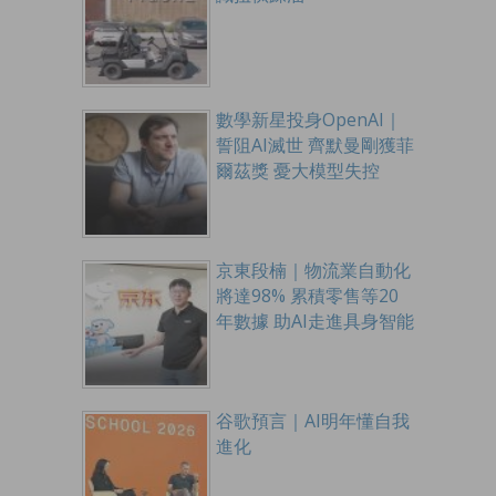
數學新星投身OpenAI｜
誓阻AI滅世 齊默曼剛獲菲
爾茲獎 憂大模型失控
京東段楠｜物流業自動化
將達98% 累積零售等20
年數據 助AI走進具身智能
谷歌預言｜AI明年懂自我
進化