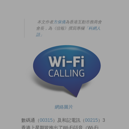
本文作者
方保僑
為香港互動市務商會
會長，為《信報》撰寫專欄
「科網人
語」
網絡圖片
數碼通（
00315
）及和記電訊（
00215
）3
香港上星期皆推出了Wi-Fi話音（Wi-Fi