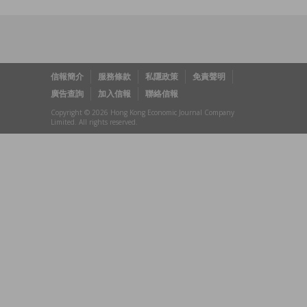
信報簡介
服務條款
私隱政策
免責聲明
廣告查詢
加入信報
聯絡信報
Copyright © 2026 Hong Kong Economic Journal Company
Limited. All rights reserved.