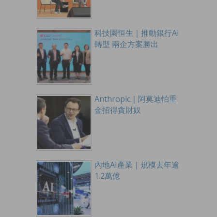
科技園恒生｜推動銀行AI
轉型 兩企方案勝出
Anthropic｜阿莫迪怕重
金招得貪財奴
內地AI產業｜規模去年逾
1.2萬億