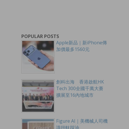
POPULAR POSTS
Apple新品｜新iPhone傳
加價最多1560元
創科出海 香港啟航HK
Tech 300全國千萬大賽
擴展至16內地城市
Figure AI｜美機械人司機
識扭軚踩油