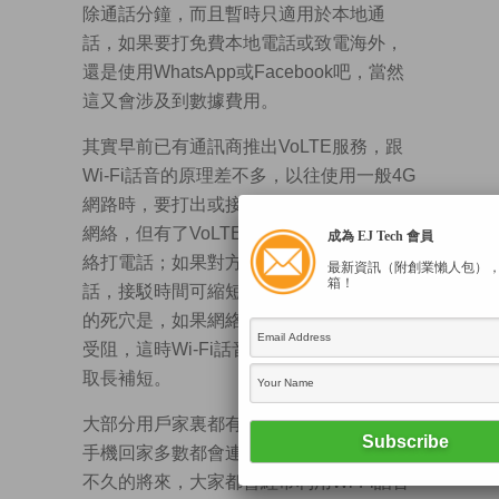
除通話分鐘，而且暫時只適用於本地通
話，如果要打免費本地電話或致電海外，
還是使用WhatsApp或Facebook吧，當然
這又會涉及到數據費用。
其實早前已有通訊商推出VoLTE服務，跟
Wi-Fi話音的原理差不多，以往使用一般4G
網路時，要打出或接收電話，便會轉到3G
網絡，但有了VoLTE，就可以直接在4G網
成為 EJ Tech 會員
絡打電話；如果對方也是用VoLTE接收電
最新資訊（附創業懶人包）
箱！
話，接駁時間可縮短至一秒。可是VoLTE
的死穴是，如果網絡質素差，通話一樣會
受阻，這時Wi-Fi話音便會發揮它的功能，
取長補短。
大部分用戶家裏都有安裝室內Wi-Fi，智能
手機回家多數都會連上Wi-Fi，所以我相信
不久的將來，大家都會經常利用Wi-Fi話音