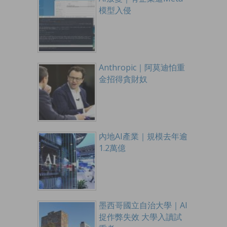
模型入侵
Anthropic｜阿莫迪怕重
金招得貪財奴
內地AI產業｜規模去年逾
1.2萬億
墨西哥國立自治大學｜AI
捉作弊失效 大學入讀試