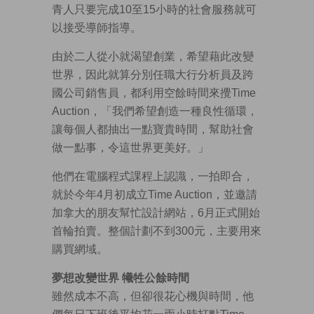
青人只要完成10至15小時的社會服務就可
以接受導師指導。
由於二人從小就渴望創業，希望藉此改變
世界，因此就算分別任職大行分析員及跨
國公司銷售員，都利用空餘時間來攪Time
Auction，「我們希望創造一種良性循環，
讓每個人都抽出一點寶貴時間，幫助社會
做一點事，令這世界更美好。」
他們在電腦程式課程上認識，一拍即合，
就於今年4月初成立Time Auction，並邀請
加拿大的朋友幫忙設計網站，6月正式開始
首輪拍賣。整個計劃不到300元，主要用來
購買網域。
夢想改變世界 犧牲公餘時間
雖然成本不高，但卻很花心機與時間，他