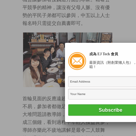
平競爭的精神，讓沒有父母人脈、沒有優
勢的平民子弟都可以參與，中五以上人士
報名時只需提交自薦書即可。
成為 EJ Tech 會員
最新資訊（附創業懶人包）
箱！
首輪見面的反應遠超預期。由於機會得來
不易，參加者都做足功課，認真準備了一
大堆問題請教導師，原定一小時的飯局變
成三個鐘，看到過程中年輕人獲益良多，
導師亦樂此不疲地講解是最令二人鼓舞