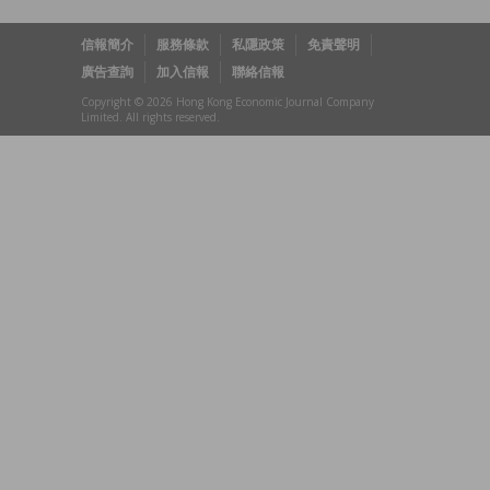
信報簡介
服務條款
私隱政策
免責聲明
廣告查詢
加入信報
聯絡信報
Copyright © 2026 Hong Kong Economic Journal Company
Limited. All rights reserved.