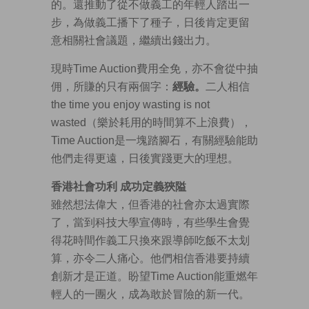
的。還推動了從不做義工的年輕人踏出一
步，為做義工播下了種子，日後肯定更留
意相關社會議題，繼續出錢出力。
現時Time Auction費用全免，亦不會從中抽
佣，所賺的只有兩個字：
經驗。
二人相信
the time you enjoy wasting is not
wasted（樂於耗用的時間算不上浪費），
Time Auction是一塊踏腳石，有關經驗能助
他們走得更遠，日後實踐更大的理想。
香港社會功利 成功定義狹隘
雖然想法偉大，但香港的社會亦太過實際
了，當到科技大學宣傳時，有些學生會覺
得花時間作義工只換來跟導師吃飯不太划
算，亦令二人痛心。他們相信香港要持續
創新才是正道。盼望Time Auction能重燃年
輕人的一團火，成為敢於冒險的新一代。