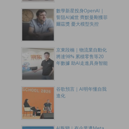
數學新星投身OpenAI｜
誓阻AI滅世 齊默曼剛獲菲
爾茲獎 憂大模型失控
京東段楠｜物流業自動化
將達98% 累積零售等20
年數據 助AI走進具身智能
谷歌預言｜AI明年懂自我
進化
AI叛變｜有企業遭Meta