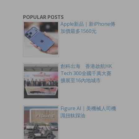
POPULAR POSTS
Apple新品｜新iPhone傳
加價最多1560元
創科出海 香港啟航HK
Tech 300全國千萬大賽
擴展至16內地城市
Figure AI｜美機械人司機
識扭軚踩油