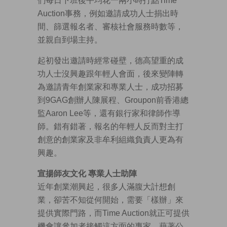
們每日下班後平均花一兩小時打點Time
Auction事務，例如邀請成功人士捐出時
間、篩選報名者、審核社會服務時數等，
並親自到場主持。
起初發出邀請時經常碰壁，德高望重的成
功人士沒興趣跟年輕人會面，後來變陣轉
為邀請青年創業家和專業人士，成功招募
到9GAG創辦人陳展程、Groupon前香港總
監Aaron Lee等，還有銀行家和律師作導
師。錯有錯著，報名的年輕人反而對主打
創意的創業家及非牟利組織負責人更為有
興趣。
宣揚師友文化 專業人士助陣
近年創業潮興起，很多人滿腹大計想創
業，卻苦不知從何開始，需要「樣辦」來
提供實際門路，而Time Auction就正可提供
機會讓參加者接觸這方面的專家。藉著公