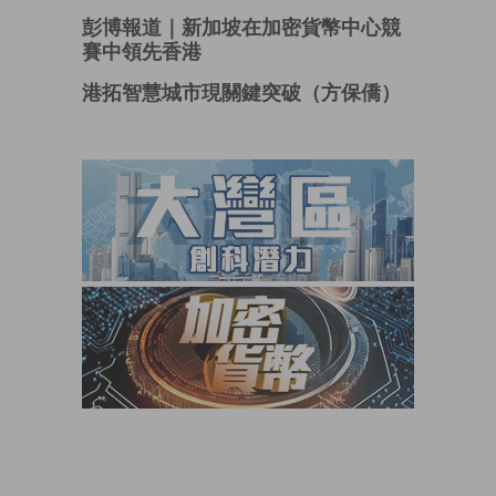
彭博報道｜新加坡在加密貨幣中心競
賽中領先香港
港拓智慧城市現關鍵突破（方保僑）