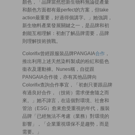
顏色，「品牌當然想新生物料無論從產量
和顏色方面都有最perfect的方案，但take
action最重要，好過得個講字。」她強調，
新生物料產業發展關鍵之一，是品牌和初
創能互相理解：初創了解品牌需要，品牌
則理解技術挑戰。
Colorifix曾經跟服裝品牌PANGAIA
合作
，
推出利用上述天然染料製成的粉紅和藍色
衞衣及運動褲。Nunes稱，自從跟
PANGAIA合作後，亦有其他品牌向
Colorifix查詢合作事宜，「初創只要跟品牌
有過良好合作，（技術）需求便會隨之而
來。」她不諱言，在這個對環境、社會和
管治（ESG）愈來愈受重視的年代，服裝
品牌「已經無法不考慮（業務）對環境的
影響」，「企業重視環保不是趨勢，而是
需要。」