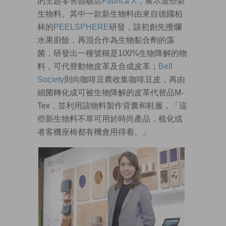
的主題零售體驗店
Fabrica X
，展示這些新
生物料。其中一款新生物料由來自德國柏
林的
PEELSPHERE
研發，該初創先攪爛
水果廚餘，再混合作為生物黏合劑的藻
菌，研發出一種號稱是100%生物降解的物
料，可代替動物皮革及合成皮革；
Bell
Society
則向咖啡豆農收集咖啡豆皮，再由
細菌轉化成可被生物降解的皮革代替品M-
Tex，並利用該物料製作背囊和鞋履，「這
些新生物料不單可用於時尚產品，梳化或
者客機座椅都有機會用得着。」