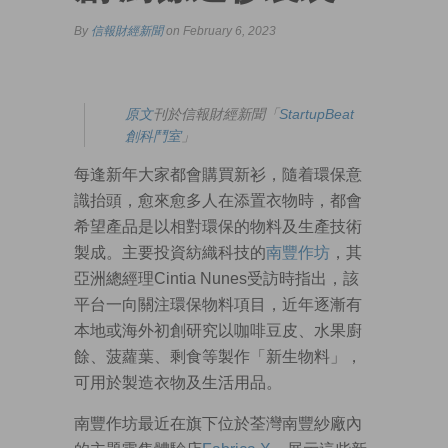
By
信報財經新聞
on February 6, 2023
原文
刊於信報財經新聞「
StartupBeat
創科鬥室
」
每逢新年大家都會購買新衫，隨着環保意
識抬頭，愈來愈多人在添置衣物時，都會
希望產品是以相對環保的物料及生產技術
製成。主要投資紡織科技的
南豐作坊
，其
亞洲總經理Cintia Nunes受訪時指出，該
平台一向關注環保物料項目，近年逐漸有
本地或海外初創研究以咖啡豆皮、水果廚
餘、菠蘿葉、剩食等製作「新生物料」，
可用於製造衣物及生活用品。
南豐作坊最近在旗下位於荃灣南豐紗廠內