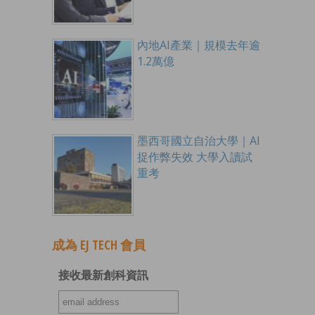
內地AI產業｜規模去年逾
1.2萬億
墨西哥國立自治大學｜AI
捉作弊失效 大學入讀試
重考
成為 EJ TECH 會員
接收最新創科資訊