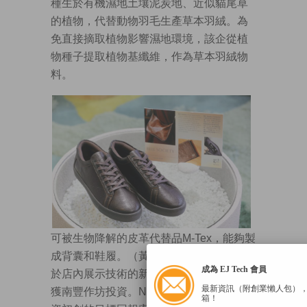
種生於有機濕地土壤泥炭地、近似貓尾草
的植物，代替動物羽毛生產草本羽絨。為
免直接摘取植物影響濕地環境，該企從植
物種子提取植物基纖維，作為草本羽絨物
料。
可被生物降解的皮革代替品M-Tex，能夠製
成背囊和鞋履。（黃俊耀攝）
成為 EJ Tech 會員
於店內展示技術的新生物料初創，部分已
最新資訊（附創業懶人包）
獲南豐作坊投資。Nunes指南豐作坊對投
箱！