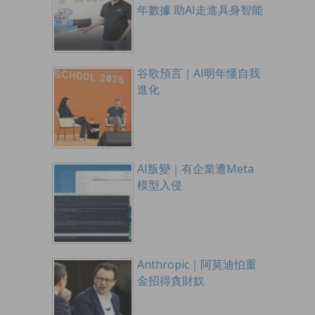
年數據 助AI走進具身智能
谷歌預言｜AI明年懂自我
進化
AI叛變｜有企業遭Meta
模型入侵
Anthropic｜阿莫迪怕重
金招得貪財奴