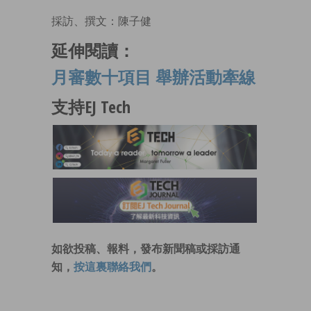
採訪、撰文：陳子健
延伸閱讀：
月審數十項目 舉辦活動牽線
支持EJ Tech
如欲投稿、報料，發布新聞稿或採訪通
知，
按這裏聯絡我們
。