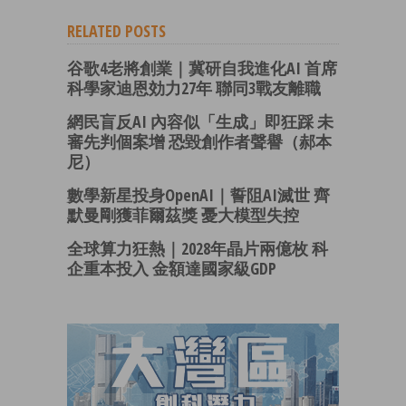
RELATED POSTS
谷歌4老將創業｜冀研自我進化AI 首席
科學家迪恩効力27年 聯同3戰友離職
網民盲反AI 內容似「生成」即狂踩 未
審先判個案增 恐毀創作者聲譽（郝本
尼）
數學新星投身OpenAI｜誓阻AI滅世 齊
默曼剛獲菲爾茲獎 憂大模型失控
全球算力狂熱｜2028年晶片兩億枚 科
企重本投入 金額達國家級GDP