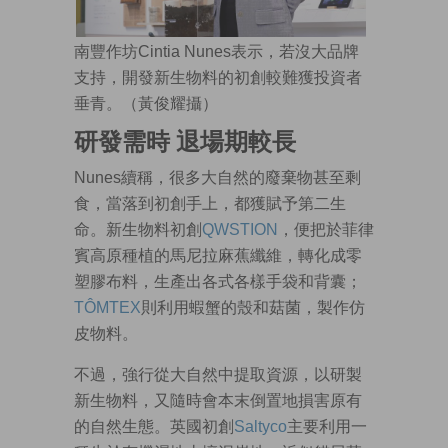
南豐作坊Cintia Nunes表示，若沒大品牌
支持，開發新生物料的初創較難獲投資者
垂青。（黃俊耀攝）
研發需時 退場期較長
Nunes續稱，很多大自然的廢棄物甚至剩
食，當落到初創手上，都獲賦予第二生
命。新生物料初創
QWSTION
，便把於菲律
賓高原種植的馬尼拉麻蕉纖維，轉化成零
塑膠布料，生產出各式各樣手袋和背囊；
TÔMTEX
則利用蝦蟹的殼和菇菌，製作仿
皮物料。
不過，強行從大自然中提取資源，以研製
新生物料，又隨時會本末倒置地損害原有
的自然生態。英國初創
Saltyco
主要利用一