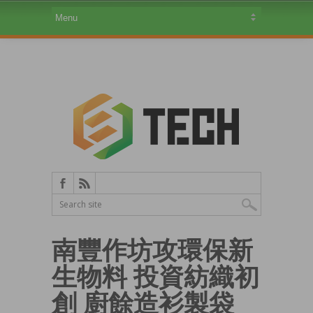
南豐作坊攻環保新
生物料 投資紡織初
創 廚餘造衫製袋