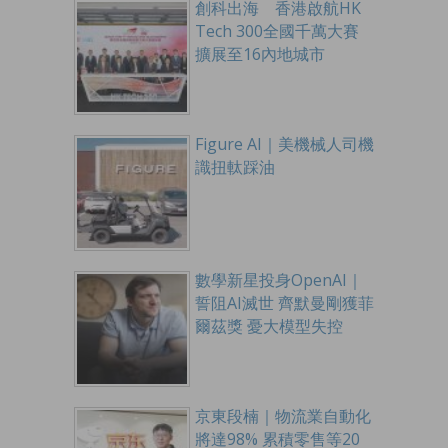
創科出海 香港啟航HK
Tech 300全國千萬大賽
擴展至16內地城市
Figure AI｜美機械人司機
識扭軚踩油
數學新星投身OpenAI｜
誓阻AI滅世 齊默曼剛獲菲
爾茲獎 憂大模型失控
京東段楠｜物流業自動化
將達98% 累積零售等20