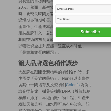
資初創的目標回報率，一般介乎15%至
20%。然而，新生物料在實驗室研發需
時，要較長時間方有機會推出市場，投資
退場期亦預期較長。她又提到，新生物料
產量低、生產成本高，本身不易吸引大型
服裝品牌引入；若沒有大品牌支持，開發
相關技術的初創又較難得到投資者垂青，
以獲取資金提升產能，達至成本降低，
「是雞和雞蛋的問題」。
籲大品牌選色稍作讓步
大品牌在跟開發新物料的初創合作時，多
少需要「妥協的藝術」。Nunes以南豐作
坊其中一間培育及投資初創
Colorifix
為例，
該企從花瓣、樹葉等抽取DNA（脫氧核糖
核酸）排序，再經由微生物工程，生產出
粉狀天然染料，加水即可為布料染色。該
些染料的顏色，本身就跟花瓣或樹葉一