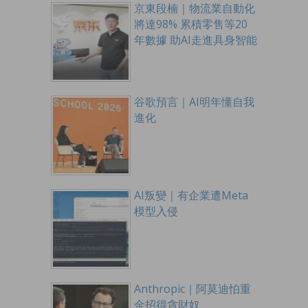
京東段楠｜物流業自動化
將達98% 累積零售等20
年數據 助AI走進具身智能
谷歌預言｜AI明年懂自我
進化
AI叛變｜有企業遭Meta
模型入侵
Anthropic｜阿莫迪怕重
金招得貪財奴