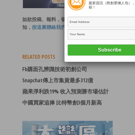
最新資訊（附創業懶人包）
箱！
如欲投稿、報料，發布新聞稿或採訪通
知，
按這裏聯絡我們
。
RELATED POSTS
Fb購面孔辨識技術初創公司
Snapchat傳上市集資最多312億
蘋果淨利跌19% 收入預測勝市場估計
中國買家追捧 比特幣創3個月新高