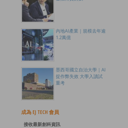
內地AI產業｜規模去年逾
1.2萬億
墨西哥國立自治大學｜AI
捉作弊失效 大學入讀試
重考
成為 EJ TECH 會員
接收最新創科資訊