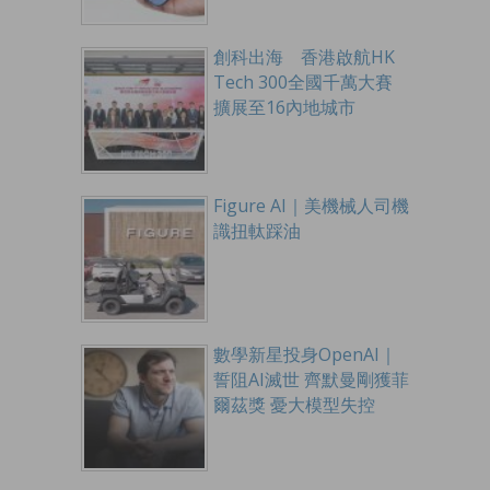
創科出海 香港啟航HK
Tech 300全國千萬大賽
擴展至16內地城市
Figure AI｜美機械人司機
識扭軚踩油
數學新星投身OpenAI｜
誓阻AI滅世 齊默曼剛獲菲
爾茲獎 憂大模型失控