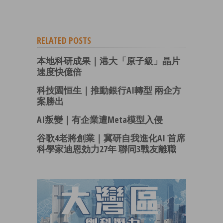
RELATED POSTS
本地科研成果｜港大「原子級」晶片
速度快億倍
科技園恒生｜推動銀行AI轉型 兩企方
案勝出
AI叛變｜有企業遭Meta模型入侵
谷歌4老將創業｜冀研自我進化AI 首席
科學家迪恩効力27年 聯同3戰友離職