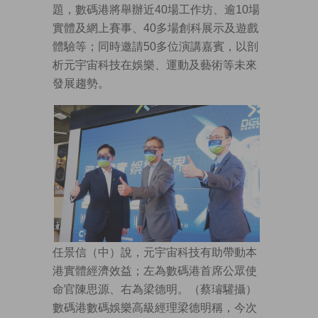
題，數碼港將舉辦近40場工作坊、逾10場
實體及網上賽事、40多場創科展示及遊戲
體驗等；同時邀請50多位演講嘉賓，以剖
析元宇宙科技在娛樂、運動及藝術等未來
發展趨勢。
任景信（中）說，元宇宙科技有助帶動本
港實體經濟效益；左為數碼港首席公眾使
命官陳思源、右為梁德明。（蔡璿驩攝）
數碼港數碼娛樂高級經理梁德明稱，今次