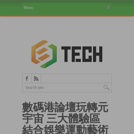
數碼港論壇玩轉元
宇宙 三大體驗區
結合娛樂運動藝術