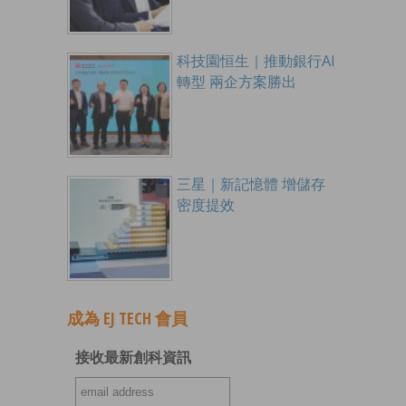
科技園恒生｜推動銀行AI
轉型 兩企方案勝出
三星｜新記憶體 增儲存
密度提效
成為 EJ TECH 會員
接收最新創科資訊