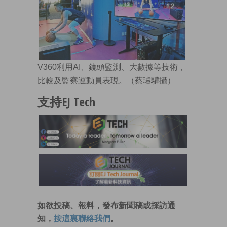
V360利用AI、鏡頭監測、大數據等技術，
比較及監察運動員表現。（蔡璿驩攝）
支持EJ Tech
如欲投稿、報料，發布新聞稿或採訪通
知，
按這裏聯絡我們
。