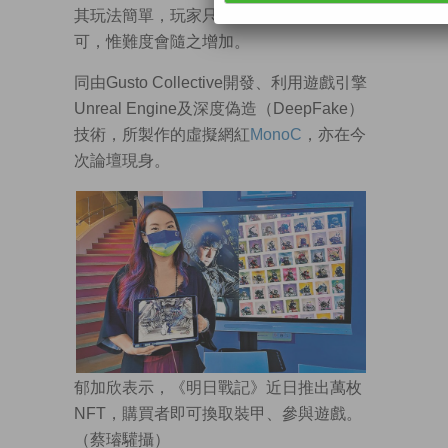
其玩法簡單，玩家只須越過關卡障礙物即
可，惟難度會隨之增加。
同由Gusto Collective開發、利用遊戲引擎
Unreal Engine及深度偽造（DeepFake）
技術，所製作的虛擬網紅
MonoC
，亦在今
次論壇現身。
郁加欣表示，《明日戰記》近日推出萬枚
NFT，購買者即可換取裝甲、參與遊戲。
（蔡璿驩攝）