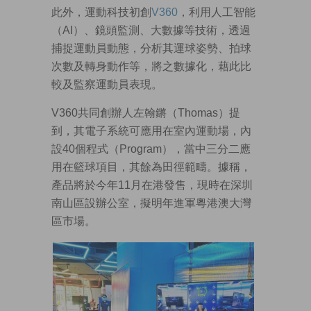
此外，運動科技初創
V360
，利用人工智能
（AI）、鏡頭監測、大數據等技術，透過
捕捉運動員動態，分析其運球姿勢、拍球
次數及轉身動作等，將之數據化，藉此比
較及監察運動員表現。
V360共同創辦人左翰鏘（Thomas）提
到，其電子系統可應用在室內運動場，內
設40個程式（Program），當中三分二應
用在籃球項目，其餘為田徑範疇。據稱，
產品將於今年11月在港發售，現時在深圳
南山區設辦公室，擬明年進軍粵港澳大灣
區市場。