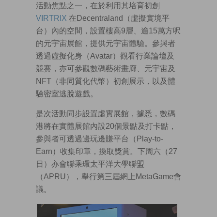
活動焦點之一，在於利用其培育初創
VIRTRIX
在Decentraland（虛擬實境平
台）內的空間，設置樓高9層、逾15萬方呎
的元宇宙展館，提供元宇宙體驗。參與者
透過虛擬化身（Avatar）觀看行業論壇及
競賽，亦可參觀數碼藝術畫廊、元宇宙及
NFT（非同質化代幣）初創展示，以及體
驗密室逃脫遊戲。
是次活動同步設置虛實展館，據悉，數碼
港將在實體展館內設20個景點及打卡點，
參與者可透過邊玩邊賺平台（Play-to-
Earn）收集印章，換取獎賞。下周六（27
日）亦會聯乘環太平洋大學聯盟
（APRU），舉行第三屆網上MetaGame會
議。