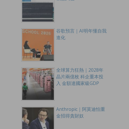
谷歌預言｜AI明年懂自我
進化
全球算力狂熱｜2028年
晶片兩億枚 科企重本投
入 金額達國家級GDP
Anthropic｜阿莫迪怕重
金招得貪財奴