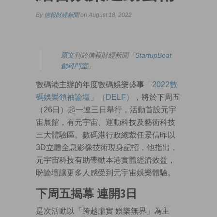
By
信報財經新聞
on August 18, 2022
原文
刊於信報財經新聞「
StartupBeat
創科鬥室
」
數碼港主辦的年度數碼娛樂盛事
「2022數
碼娛樂領袖論壇」（DELF）
，將於下周五
（26日）起一連三日舉行，活動首設元宇
宙展館，有元宇宙、運動科技及藝術科技
三大體驗區。數碼港行政總裁任景信昨以
3D立體全息影像技術現身記招，他指出，
元宇宙科技有助帶動本港實體經濟效益，
盼論壇讓更多人感受到元宇宙娛樂體驗。
下周五揭幕 連開3日
是次活動以「跨越虛實 娛樂無界」為主