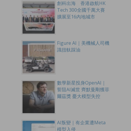
創科出海 香港啟航HK
Tech 300全國千萬大賽
擴展至16內地城市
Figure AI｜美機械人司機
識扭軚踩油
數學新星投身OpenAI｜
誓阻AI滅世 齊默曼剛獲菲
爾茲獎 憂大模型失控
AI叛變｜有企業遭Meta
模型入侵