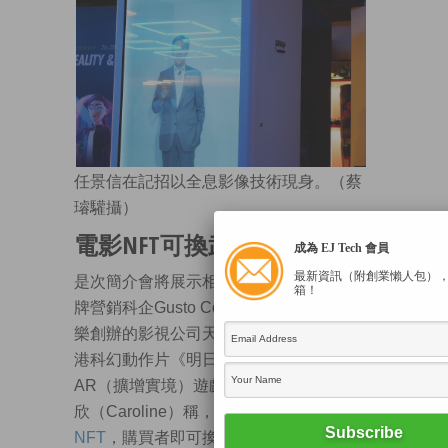
任景信在記招以全息影像技術現身。（蔡
璿驩攝）
電影NFT可換武器過關
成為 EJ Tech 會員
最新資訊（附創業懶人包）
是次簡介會將展示相關遊戲體驗。本港品
箱！
牌營銷科企Gusto Collective，夥拍由古天
樂創辦的影視公司天下一集團，開發以本
港科幻動作片《明日戰記》為藍本的
AR（擴增實境）遊戲。公司市場總監郁加
欣（Caroline）稱，電影近日推出
萬枚
NFT
，購買者即可換取裝甲、參與遊戲。