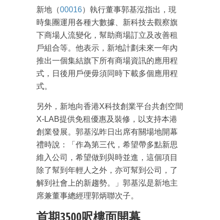
新地（
00016
）執行董事郭基泓指出，現
時集團運用各種大數據、新科技去觀察旗
下商場人流變化，幫助商場訂立及改善租
戶組合等。他表示，新地計劃未來一年內
推出一個集結旗下所有商場資訊的應用程
式，日後用戶便毋須同時下載多個應用程
式。
另外，新地向香港X科技創業平台共創空間
X-LAB提供免租優惠及裝修，以支持本港
創業發展。郭基泓昨日出席有關場地開幕
禮時說：「作為第三代，希望帶多點新思
維入公司，希望做到與時並進，這個項目
除了幫到年輕人之外，亦可幫到公司，了
解到社會上的新趨勢。」郭基泓是新地主
席兼董事總經理郭炳聯次子。
首期3500呎樓面開幕