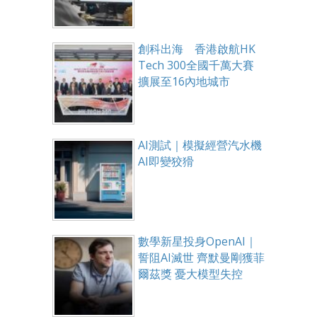
創科出海 香港啟航HK
Tech 300全國千萬大賽
擴展至16內地城市
AI測試｜模擬經營汽水機
AI即變狡猾
數學新星投身OpenAI｜
誓阻AI滅世 齊默曼剛獲菲
爾茲獎 憂大模型失控