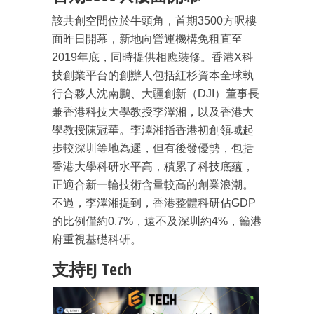
該共創空間位於牛頭角，首期3500方呎樓
面昨日開幕，新地向營運機構免租直至
2019年底，同時提供相應裝修。香港X科
成為 EJ Tech 會員
技創業平台的創辦人包括紅杉資本全球執
最新資訊（附創業懶人包）
箱！
行合夥人沈南鵬、大疆創新（DJI）董事長
兼香港科技大學教授李澤湘，以及香港大
學教授陳冠華。李澤湘指香港初創領域起
步較深圳等地為遲，但有後發優勢，包括
香港大學科研水平高，積累了科技底蘊，
正適合新一輪技術含量較高的創業浪潮。
不過，李澤湘提到，香港整體科研佔GDP
的比例僅約0.7%，遠不及深圳約4%，籲港
府重視基礎科研。
支持EJ Tech