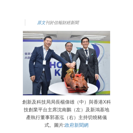
原文
刊於信報財經新聞
創新及科技局局長楊偉雄（中）與香港X科
技創業平台主席沈南鵬（左）及新鴻基地
產執行董事郭基泓（右）主持切燒豬儀
式。圖片:
政府新聞網