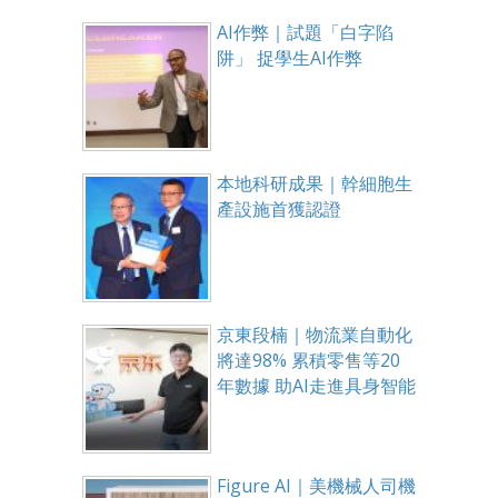
AI作弊｜試題「白字陷
阱」 捉學生AI作弊
本地科研成果｜幹細胞生
產設施首獲認證
京東段楠｜物流業自動化
將達98% 累積零售等20
年數據 助AI走進具身智能
Figure AI｜美機械人司機