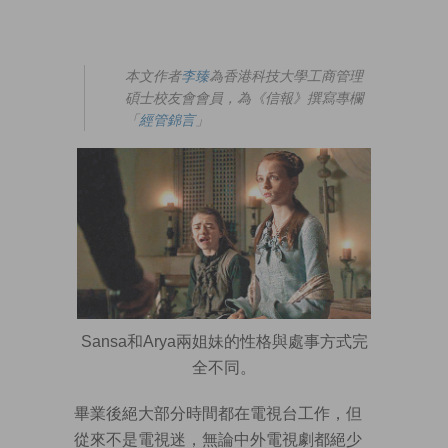
本文作者
李臻
為香港科技大學工商管理
碩士校友會會員，為《信報》撰寫專欄
「
經管錦言
」
Sansa和Arya兩姐妹的性格與處事方式完
全不同。
畢業後絕大部分時間都在電視台工作，但
從來不是電視迷，無論中外電視劇都絕少