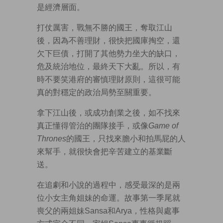
是經濟層面。
打仗厲害，戰無不勝的國王，奪取江山
後，因為不善理財，很快把國庫掏空，還
欠下巨債，打開了其他勢力坐大的缺口，
危及統治地位，最終天下大亂。所以，有
時不要笑港府的審慎理財原則，這很可能
真的對穩定的政治局勢至關重要。
拿下江山後，或成功創業之後，如不找來
真正懂得管治的團隊接手，或像
Game of
Thrones
的國王，只找來膽小和拍馬屁的人
來幫手，就很快會把辛苦建立的基業斷
送。
在追劇和小說的過程中，感受最深的是兩
位小女主角姐妹的命運。故事第一季尾就
喪父的兩姐妹Sansa和Arya，性格與處事