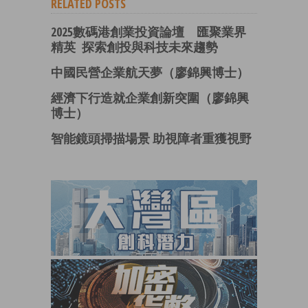
RELATED POSTS
2025數碼港創業投資論壇 匯聚業界
精英 探索創投與科技未來趨勢
中國民營企業航天夢（廖錦興博士）
經濟下行造就企業創新突圍（廖錦興
博士）
智能鏡頭掃描場景 助視障者重獲視野