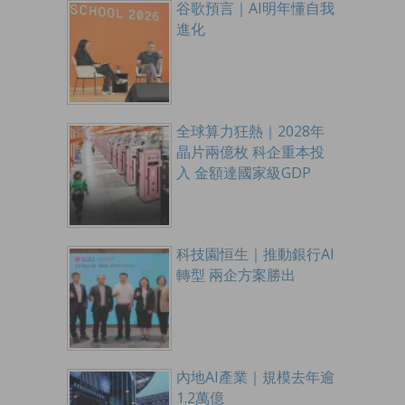
谷歌預言｜AI明年懂自我
進化
全球算力狂熱｜2028年
晶片兩億枚 科企重本投
入 金額達國家級GDP
科技園恒生｜推動銀行AI
轉型 兩企方案勝出
內地AI產業｜規模去年逾
1.2萬億