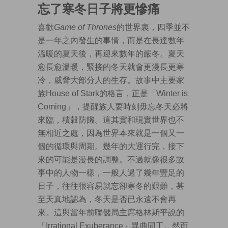
忘了寒冬日子將更慘痛
喜歡
Game of Thrones
的世界裏，四季並不
是一年之內發生的事情，而是在長達數年
溫暖的夏天後，再迎來數年的嚴冬。夏天
愈長愈溫暖，緊接的冬天就會更漫長更寒
冷，威脅大部分人的生存。故事中主要家
族House of Stark的格言，正是「Winter is
Coming」，提醒族人要時刻毋忘冬天必將
來臨，積穀防饑。這其實和現實世界也不
無相近之處，因為世界本來就是一個又一
個的循環與周期。幾年的大運行完，接下
來的可能是漫長的調整。不過就像很多故
事中的人物一樣，一般人過了幾年豐足的
日子，往往很容易就忘卻寒冬的艱難，甚
至天真地認為，冬天是否已永遠不會再
來。這與當年前聯儲局主席格林斯平說的
「Irrational Exuberance」異曲同工。然而