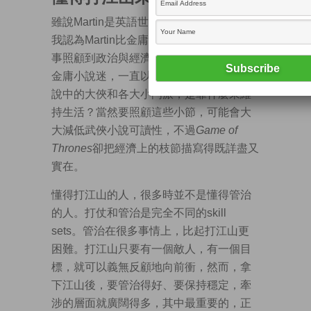
雖說Martin是英語世界的金庸，但有一點，
我認為Martin比金庸更進一步，就是他的故
事照顧到政治與經濟層面的關係。自小是
金庸小說迷，一直以來卻想不通，究竟小
說中的大俠和各大小門派，是靠什麼來維
持生活？當然要照顧這些小節，可能會大
大減低武俠小說可讀性，不過
Game of
Thrones
卻把經濟上的枝節描寫得既詳盡又
實在。
懂得打江山的人，很多時並不是懂得管治
的人。打仗和管治是完全不同的skill
sets。管治在很多事情上，比起打江山更
困難。打江山只要有一個敵人，有一個目
標，就可以義無反顧地向前衝，然而，拿
下江山後，要管治得好、要保持穩定，牽
涉的層面就廣闊得多，其中最重要的，正