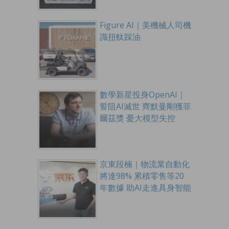
Figure AI｜美機械人司機
識扭軚踩油
數學新星投身OpenAI｜
誓阻AI滅世 齊默曼剛獲菲
爾茲獎 憂大模型失控
京東段楠｜物流業自動化
將達98% 累積零售等20
年數據 助AI走進具身智能