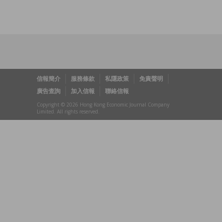
信報簡介
服務條款
私隱政策
免責聲明
廣告查詢
加入信報
聯絡信報
Copyright © 2026 Hong Kong Economic Journal Company
Limited. All rights reserved.