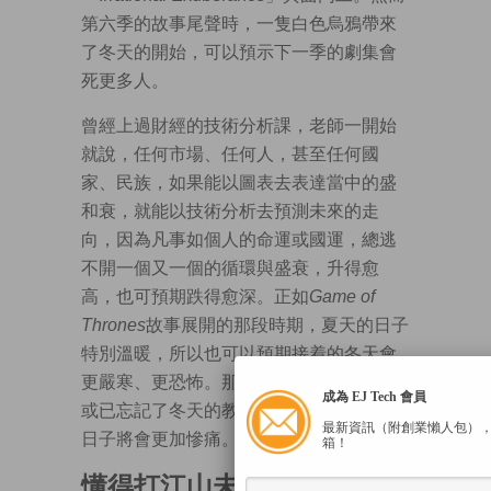
第六季的故事尾聲時，一隻白色烏鴉帶來
了冬天的開始，可以預示下一季的劇集會
死更多人。
曾經上過財經的技術分析課，老師一開始
就說，任何市場、任何人，甚至任何國
家、民族，如果能以圖表去表達當中的盛
和衰，就能以技術分析去預測未來的走
向，因為凡事如個人的命運或國運，總逃
不開一個又一個的循環與盛衰，升得愈
高，也可預期跌得愈深。正如
Game of
Thrones
故事展開的那段時期，夏天的日子
特別溫暖，所以也可以預期接着的冬天會
更嚴寒、更恐怖。那些沒有經歷過冬天，
成為 EJ Tech 會員
或已忘記了冬天的教訓的人，將要面對的
最新資訊（附創業懶人包）
日子將會更加慘痛。
箱！
懂得打江山未必識管治