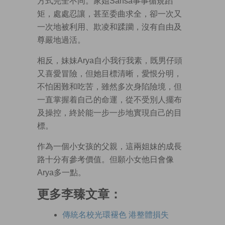
方式完全不同。家姐Sansa事事循規蹈
矩，處處忍讓，甚至委曲求全，卻一次又
一次地被利用、欺凌和蹂躪，沒有自由及
尊嚴地過活。
相反，妹妹Arya自小我行我素，既男仔頭
又喜愛冒險，但她目標清晰，愛恨分明，
不怕困難和吃苦，雖然多次身陷險境，但
一直掌握着自己的命運，從不受別人擺布
及操控，終於能一步一步地實現自己的目
標。
作為一個小女孩的父親，這兩姐妹的成長
路十分有參考價值。但願小女他日會像
Arya多一點。
更多李臻文章：
傳統名校光環褪色 港整體損失