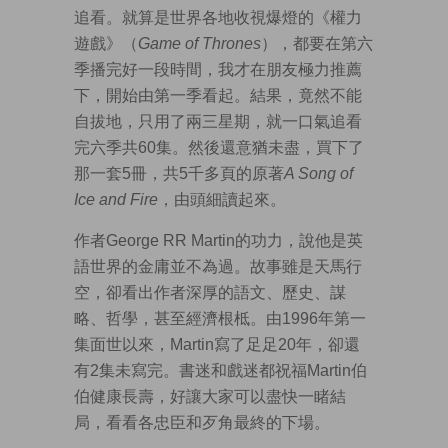
追看。就算是世界各地收視爆燈的《權力
遊戲》（
Game of Thrones
），都要在第六
季播完好一段時間，我才在朋友極力推薦
下，開始由第一季看起。結果，竟然不能
自拔地，只用了兩三星期，就一口氣追看
完六季共60集。然後還意猶未盡，買下了
那一套5冊，共5千多頁的原著
A Song of
Ice and Fire
，由頭細讀起來。
作者George RR Martin的功力，說他是英
語世界的金庸並不為過。故事雖是天馬行
空，卻看出作者深厚的語文、歷史、謀
略、哲學，甚至經濟根柢。由1996年第一
集面世以來，Martin寫了足足20年，卻還
有2集未寫完。書迷和戲迷都祝福Martin伯
伯健康長壽，好讓大家可以盡快一睹結
局，看看各忠臣和歹角最終的下場。