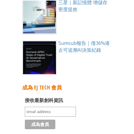
三星｜新記憶體 增儲存
密度提效
Sumsub報告｜僅36%港
企可追溯AI決策紀錄
成為 EJ TECH 會員
接收最新創科資訊