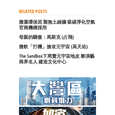
RELATED POSTS
微藻環保泥 製無土綠牆 吸碳淨化空氣
官商機構採用
母親的驕傲：馬斯克 (占飛)
微軟「打機」搶攻元宇宙 (高天佑)
The Sandbox下周賣元宇宙地皮 夥演藝
商界名人 建造文化中心