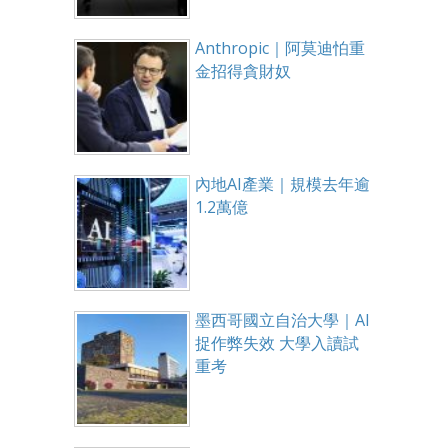
Anthropic｜阿莫迪怕重
金招得貪財奴
內地AI產業｜規模去年逾
1.2萬億
墨西哥國立自治大學｜AI
捉作弊失效 大學入讀試
重考