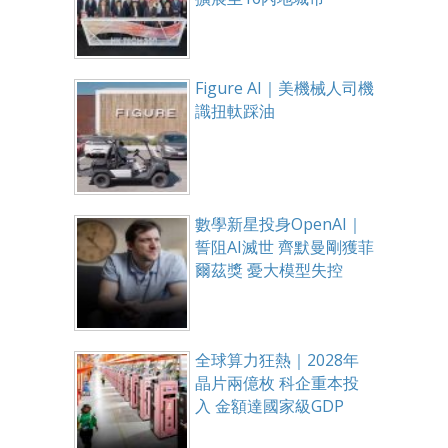
Figure AI｜美機械人司機
識扭軚踩油
數學新星投身OpenAI｜
誓阻AI滅世 齊默曼剛獲菲
爾茲獎 憂大模型失控
全球算力狂熱｜2028年
晶片兩億枚 科企重本投
入 金額達國家級GDP