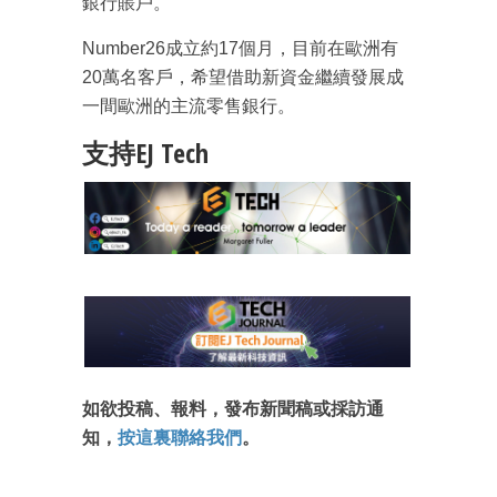
銀行賬戶。
Number26成立約17個月，目前在歐洲有
20萬名客戶，希望借助新資金繼續發展成
一間歐洲的主流零售銀行。
成為 EJ Tech 會員
最新資訊（附創業懶人包）
支持EJ Tech
箱！
如欲投稿、報料，發布新聞稿或採訪通
知，
按這裏聯絡我們
。