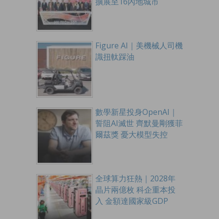
擴展至16內地城市
Figure AI｜美機械人司機
識扭軚踩油
數學新星投身OpenAI｜
誓阻AI滅世 齊默曼剛獲菲
爾茲獎 憂大模型失控
全球算力狂熱｜2028年
晶片兩億枚 科企重本投
入 金額達國家級GDP