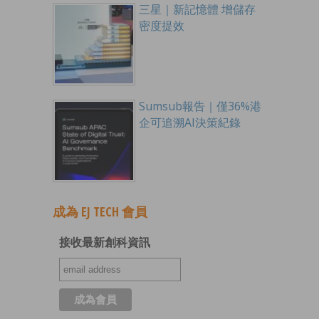
三星｜新記憶體 增儲存
密度提效
Sumsub報告｜僅36%港
企可追溯AI決策紀錄
成為 EJ TECH 會員
接收最新創科資訊