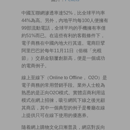
中國互聯網滲透率達52%，比全球平均率
44%為高。另外，內地平均每100人便擁有
99部流動電話，全球平均的手機擁有率僅
約51%而已。在這些有利的客觀條件下，
電子商務在中國內地大行其道。電商巨擘
阿里巴巴於每年11月11日（俗稱「光棍
節」）交易金額屢創新高，便是一個成功
的電商例子。
線上至線下（Online to Offline， O2O）是
電子商務的常用營銷手段。業外人士較為
熟悉的是正向O2O模式。實體店商利用這
模式在網上招徠，吸引網民下線之後光顧
其商店，其中一個典型的例子是餐廳在線
上提供只可在線下使用的優惠券。
隨着網上購物文化日漸普及，網店對反向