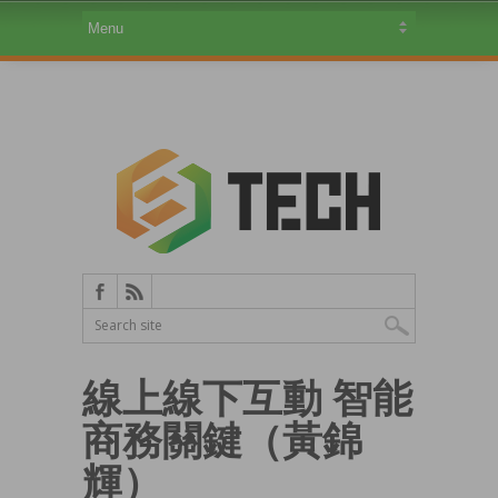
線上線下互動 智能
商務關鍵（黃錦
輝）