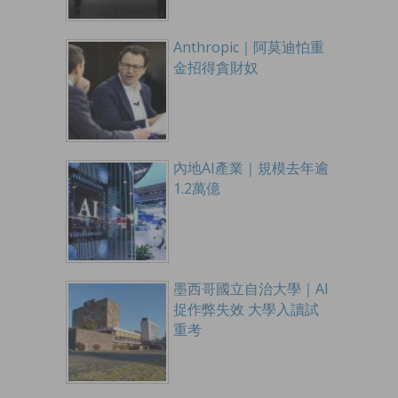
Anthropic｜阿莫迪怕重
金招得貪財奴
內地AI產業｜規模去年逾
1.2萬億
墨西哥國立自治大學｜AI
捉作弊失效 大學入讀試
重考