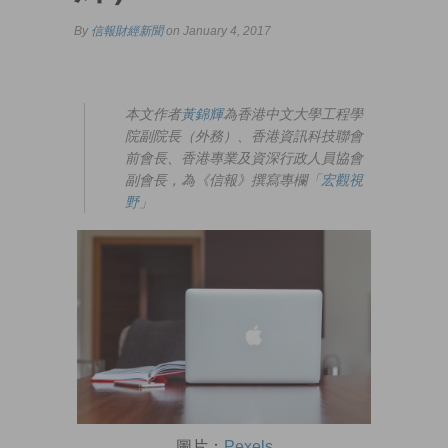
By
信報財經新聞
on January 4, 2017
本文作者
黃錦輝
為香港中文大學工程學
院副院長（外務）、香港資訊科技聯會
前會長、香港專業及資深行政人員協會
副會長，為《信報》撰寫專欄「
宏觀視
野
」
圖片：
Pexels