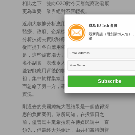
相比之下，雙向O2O對今天智能商務發展
更為重要，業界絕對不容輕視。
近期大數據分析應用全球炙手可熱，不少
成為 EJ Tech 會員
醫療、政府、企業機構都爭相採用大數據
最新資訊（附創業懶人包）
箱！
分析技術去實踐醫療、社區、商務智能，
從而提升各自應用領域的服務水平。可
是，這些被市場大力吹捧的智能應用往往
名不副實，表現令人失望。歸根究柢，這
些智能應用背後的數據搜集過程充滿偏
袒，集中於採集線上或線下的單方面數據
而忽略了另一方，導致未能全面反映市場
實況。
剛過去的美國總統大選結果是一個值得深
思的負面案例。眾所周知，在投票日之
前，儘管民主黨希拉莉在傳媒民調中一直
領先，但最終大熱倒灶，由共和黨特朗普