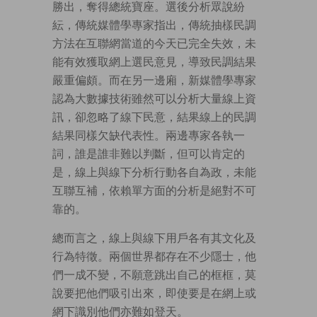
勝出，奪得總統寶座。選後分析眾說紛
紜，傳統媒體學專家指出，傳統抽樣民調
方法在互聯網當道的今天已完全失效，未
能有效獲取網上選民意見，導致民調結果
嚴重偏頗。而在另一邊廂，新媒體學專家
認為大數據技術雖然可以分析大量線上資
訊，卻忽略了線下民意，結果線上的民調
結果同樣欠缺代表性。兩邊專家各執一
詞，誰是誰非難以判斷，但可以肯定的
是，線上與線下分析行動各自為政，未能
互聯互補，依賴單方面的分析是絕對不可
靠的。
總而言之，線上與線下用戶各有其文化及
行為特徵。兩個世界都存在不少隱士，他
們一成不變，不願意跳出自己的框框，莫
說要把他們吸引出來，即使要是在網上或
網下識別他們亦難如登天。