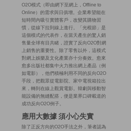
O2O模式（即由網下至網上，Offline to
Online）的需求與日俱增。企業希望能在
短時間內吸引實體客戶，改變其購物習
慣，從線下拉到線上進行。「光棍節」是
這個模式的代表作，在當天產生的驚人銷
售量全球有目共睹，證實了反向O2O對網
上銷售的重要性。除了零售以外，這模式
對網上娛樂及文化產業亦十分奏效。愈來
愈多出版社都集中火力推出網上產品（例
如電影），他們積極利用不同的反向O2O
手段，把觀眾從電影院、家中電視箱拉出
來，轉到在線上觀賞電影。韓劇與移動智
能設備的無縫配搭，便是業界口碑載道的
成功反向O2O例子。
應用大數據 須小心失實
除了正反方向的O2O手法之外，筆者認為