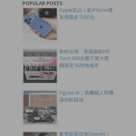
POPULAR POSTS
Apple新品｜新iPhone傳
加價最多1560元
創科出海 香港啟航HK
Tech 300全國千萬大賽
擴展至16內地城市
Figure AI｜美機械人司機
識扭軚踩油
數學新星投身OpenAI｜