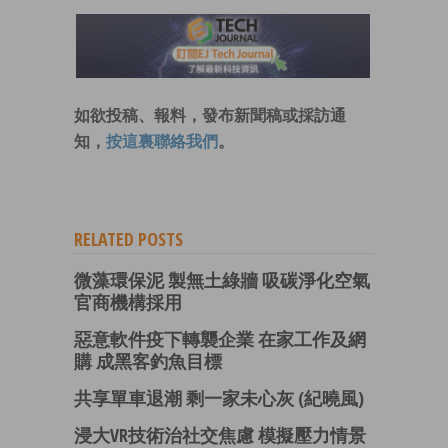
如欲投稿、報料，發布新聞稿或採訪通
知，
按這裏聯絡我們
。
RELATED POSTS
微藻環保泥 製無土綠牆 吸碳淨化空氣
官商機構採用
惡意軟件疫下轉襲企業 在家工作及網
購 成黑客釣魚目標
共享單車退潮 剩一家未心灰 (紀曉風)
浸大VR技術治社交焦慮 模擬壓力情景