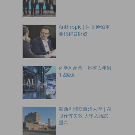
Anthropic｜阿莫迪怕重
金招得貪財奴
內地AI產業｜規模去年逾
1.2萬億
墨西哥國立自治大學｜AI
捉作弊失效 大學入讀試
重考