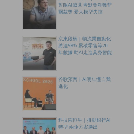
誓阻AI滅世 齊默曼剛獲菲
爾茲獎 憂大模型失控
京東段楠｜物流業自動化
將達98% 累積零售等20
年數據 助AI走進具身智能
谷歌預言｜AI明年懂自我
進化
科技園恒生｜推動銀行AI
轉型 兩企方案勝出