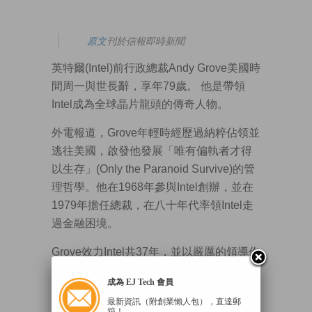
原文
刊於信報即時新聞
英特爾(Intel)前行政總裁Andy Grove美國時
間周一與世長辭，享年79歲。 他是帶領
Intel成為全球晶片龍頭的傳奇人物。
外電報道，Grove年輕時經歷過納粹佔領並
逃往美國，啟發他發展「唯有偏執者才得
以生存」(Only the Paranoid Survive)的管
理哲學。他在1968年參與Intel創辦，並在
1979年擔任總裁，在八十年代率領Intel走
過金融困境。
Grove效力Intel共37年，並以嚴厲的領導作
風聞名。他在1997年被《時代雜誌》選為
成為 EJ Tech 會員
年度風雲人物。
最新資訊（附創業懶人包），直達郵
箱！