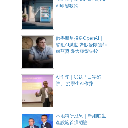
AI即變狡猾
數學新星投身OpenAI｜
誓阻AI滅世 齊默曼剛獲菲
爾茲獎 憂大模型失控
AI作弊｜試題「白字陷
阱」 捉學生AI作弊
本地科研成果｜幹細胞生
產設施首獲認證