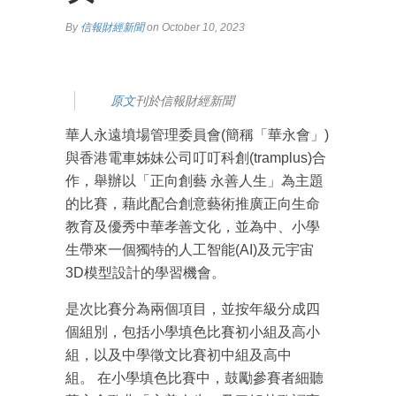
By
信報財經新聞
on October 10, 2023
原文
刊於信報財經新聞
華人永遠墳場管理委員會(簡稱「華永會」)
與香港電車姊妹公司叮叮科創(tramplus)合
作，舉辦以「正向創藝 永善人生」為主題
的比賽，藉此配合創意藝術推廣正向生命
教育及優秀中華孝善文化，並為中、小學
生帶來一個獨特的人工智能(AI)及元宇宙
3D模型設計的學習機會。
是次比賽分為兩個項目，並按年級分成四
個組別，包括小學填色比賽初小組及高小
組，以及中學徵文比賽初中組及高中
組。 在小學填色比賽中，鼓勵參賽者細聽