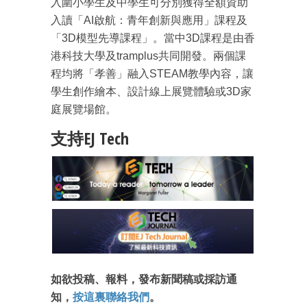
入圍小學生及中學生可分別獲得全額資助
成為 EJ Tech 會員
入讀「AI啟航：青年創新與應用」課程及
最新資訊（附創業懶人包）
「3D模型先導課程」。當中3D課程是由香
箱！
港科技大學及tramplus共同開發。兩個課
程均將「孝善」融入STEAM教學內容，讓
學生創作繪本、設計線上展覽體驗或3D家
庭展覽場館。
支持EJ Tech
如欲投稿、報料，發布新聞稿或採訪通
知，
按這裏聯絡我們
。