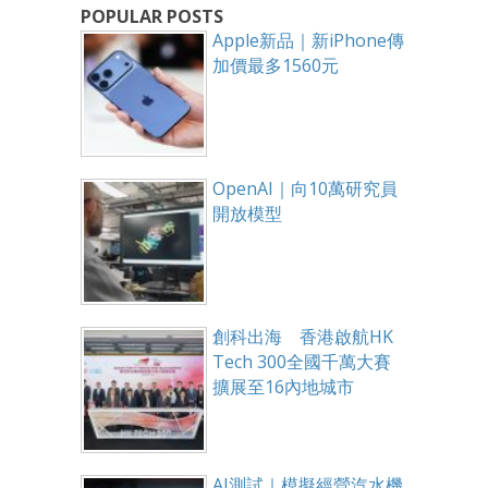
POPULAR POSTS
Apple新品｜新iPhone傳
加價最多1560元
OpenAI｜向10萬研究員
開放模型
創科出海 香港啟航HK
Tech 300全國千萬大賽
擴展至16內地城市
AI測試｜模擬經營汽水機