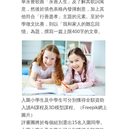
華永會歌曲「永善人生」及了解其歌詞寓
意，然後於填色表格內發揮創意，加上其
他符合「行善盡孝」主題的元素。至於中
學徵文比賽，則以「我和家人的難忘回
憶」為題，撰寫一篇上限400字的文章。
入圍小學生及中學生可分別獲得全額資助
入讀AI課程及3D模型課程。（Freepik網上
圖片）
評審團將於每個組別選出15名入圍同學。