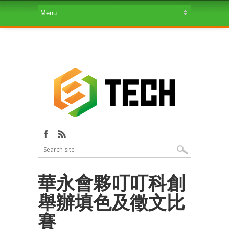
華永會夥叮叮科創
舉辦填色及徵文比
賽