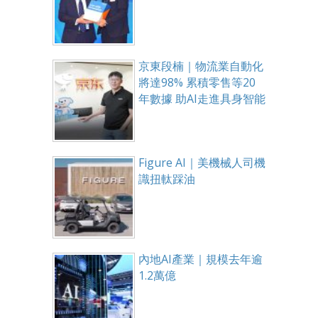
京東段楠｜物流業自動化
將達98% 累積零售等20
年數據 助AI走進具身智能
Figure AI｜美機械人司機
識扭軚踩油
內地AI產業｜規模去年逾
1.2萬億