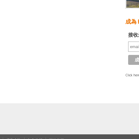
成為 E
接收
Click her