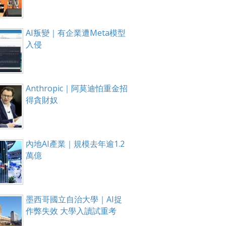
AI叛變｜有企業遭Meta模型
入侵
Anthropic｜阿莫迪怕重金招
得貪財奴
內地AI產業｜規模去年逾1.2
萬億
墨西哥國立自治大學｜AI捉
作弊失效 大學入讀試重考