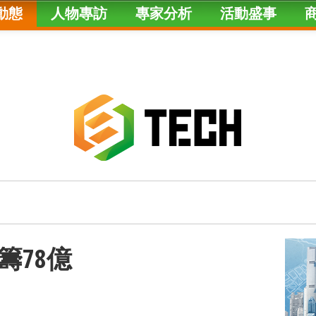
動態
人物專訪
專家分析
活動盛事
籌78億