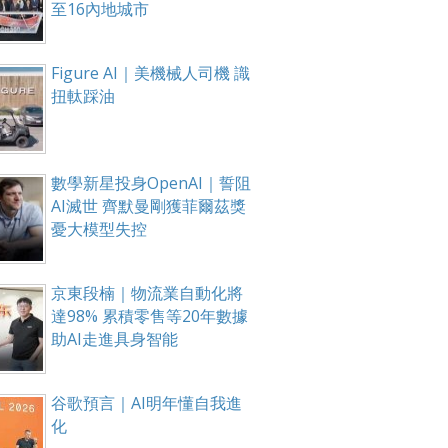
至16內地城市
Figure AI｜美機械人司機 識
扭軚踩油
數學新星投身OpenAI｜誓阻
AI滅世 齊默曼剛獲菲爾茲獎
憂大模型失控
京東段楠｜物流業自動化將
達98% 累積零售等20年數據
助AI走進具身智能
谷歌預言｜AI明年懂自我進
化