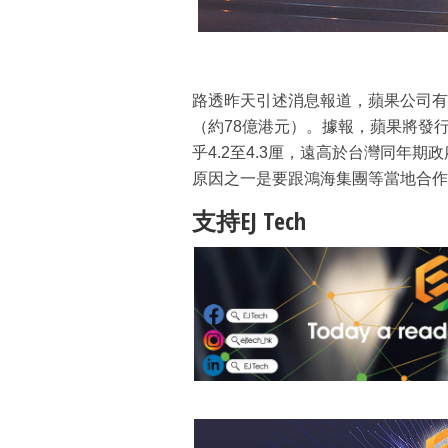
路透昨天引述消息報道，蘋果公司有
（約78億港元）。據報，蘋果將發
乎4.2至4.3厘，遠高於台灣同年期
原因之一是要跟鴻海集團等當地合作
支持EJ Tech