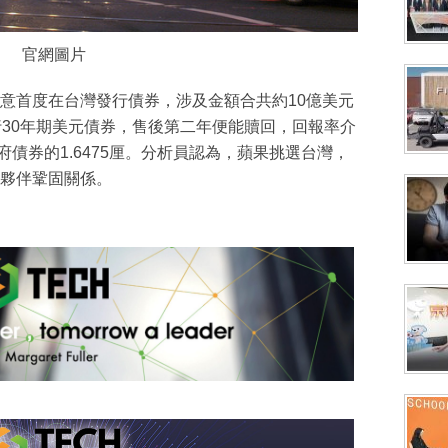
官網圖片
意首度在台灣發行債券，涉及金額合共約10億美元
行30年期美元債券，售後第二年便能贖回，回報率介
政府債券的1.6475厘。分析員認為，蘋果挑選台灣，
夥伴鞏固關係。