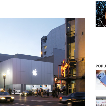
成為 EJ Tech 會員
最新資訊（附創業懶人包），直達郵
POPU