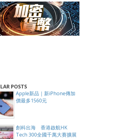
箱！
LAR POSTS
Apple新品｜新iPhone傳加
價最多1560元
創科出海 香港啟航HK
Tech 300全國千萬大賽擴展