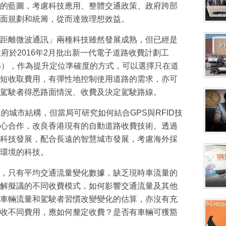
的藍圖，考慮科技應用、整體交通政策、政府跨部
面規劃和統籌，從而達致理想效益。
距離微波通訊」兩種科技雖然發展成熟，但已經是
府於2016年2月批出新一代電子道路收費計劃工
S），作為提升定位準確度的方式，可以選擇只在道
短收取費用，有彈性地控制使用道路的需求，亦可
駕駛者得悉路面情況、收費及決定駕駛路線。
的城市結構，但當局可研究如何結合GPS與RFID技
心合作，改良香港現有的自動道路收費技術。透過
科技發展，配合長遠的智慧城市發展，考慮海外採
環境的科技。
，只有平均交通流量變化數據，缺乏現時車流量的
解擬議的不同收費模式，如何影響交通流量及其他
車輛流量和駕駛者習慣改變變化的估算，亦沒有充
收不同費用，應如何釐定收費？是否有車輛可獲豁