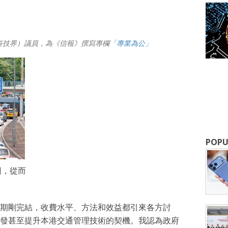
科技界）議員，為《信報》撰寫專欄
「專業為公」
成為 EJ Tech 會員
最新資訊（附創業懶人包），直達郵
POPU
圖，從而
）
期剛完結，收費水平、方法和效益都引來各方討
發甚至提升本港交通管理技術的契機。我認為政府