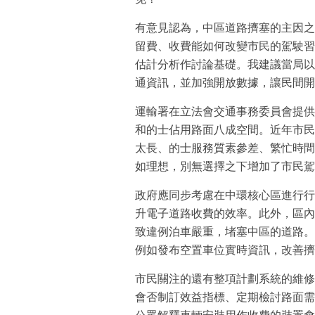
有意見認為，中區道路擠塞的主因之
留費、收費能如何改變市民的駕駛習
估計分析作討論基礎。我建議當局以
通資訊，並加強開放數據，讓民間開
運輸署在立法會交通事務委員會提供
和的士佔用路面八成空間。近年市民
太長、的士服務質素參差、繁忙時間
如理想，別無選擇之下增加了市民駕
政府應同步考慮在中環核心區進行行
升電子道路收費的效率。此外，區內
致違例泊車嚴重，堵塞中區的道路。
例如發布空置車位實時資訊，改善擠
市民關注的還有整項計劃系統的維修
會否制訂效益指標、定期檢討路面需