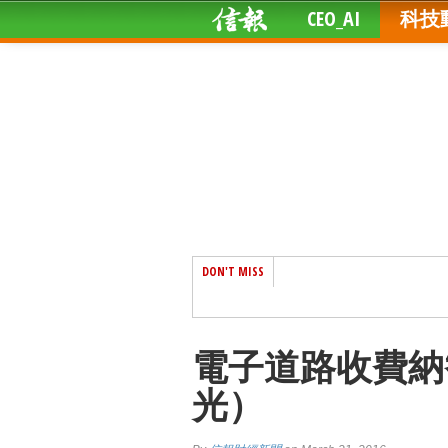
CEO_AI
科技
DON'T MISS
電子道路收費納
光）