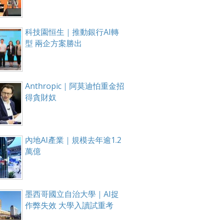
科技園恒生｜推動銀行AI轉
型 兩企方案勝出
Anthropic｜阿莫迪怕重金招
得貪財奴
內地AI產業｜規模去年逾1.2
萬億
墨西哥國立自治大學｜AI捉
作弊失效 大學入讀試重考