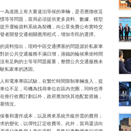
一為道路上有大量違泊等候的車輛，是否應徵收逗
慣等等問題，當局必須提供更多資料、數據、模型
提升運輸資料系統為契機，向公眾免費公布實時交
發者開發交通相關應用程式，增加市民的選擇。
的資料指出，現時中區交通擠塞的問題源於私家車
對於公共交通服務不滿日增，港鐵的輪候乘坐時間
沒有足夠的士等等問題嚴重，整體公共交通服務未
駛私家車的誘因。
人和電車專區試驗，在繁忙時間限制車輛進入，提
車位不足，司機為找尋車位在區內兜圈，同時也導
在推行收費計劃以外，政府應加快其他配套措施，
塞情況。
保養和運作成本，以及將來系統升級所需的費用；
求的變化，以彈性訂定收費等。此外，當局還須向