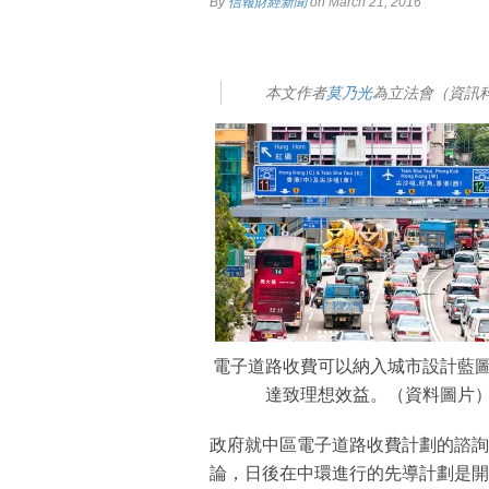
By
信報財經新聞
on March 21, 2016
本文作者
莫乃光
為立法會（資訊
電子道路收費可以納入城市設計藍
達致理想效益。（資料圖片
政府就中區電子道路收費計劃的諮詢
論，日後在中環進行的先導計劃是開