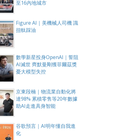
至16內地城市
Figure AI｜美機械人司機 識
扭軚踩油
數學新星投身OpenAI｜誓阻
AI滅世 齊默曼剛獲菲爾茲獎
憂大模型失控
京東段楠｜物流業自動化將
達98% 累積零售等20年數據
助AI走進具身智能
谷歌預言｜AI明年懂自我進
化