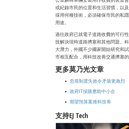
公眾解釋車輛安裝用作收費的裝置會
或紀錄市民的位置和生活習慣，以及
採用何種技術，必須確保市民的私隱
用途。
過往政府已就電子道路收費的可行性
技解決現時道路擠塞和其他問題。科
大潛力，外國不少國家開始研究和試
市相互配合，用科技改善交通擠塞的
更多莫乃光文章
忽視制度失效令矛盾更激烈
政府IT採購應助中小企
期望預算案推科技券
支持EJ Tech