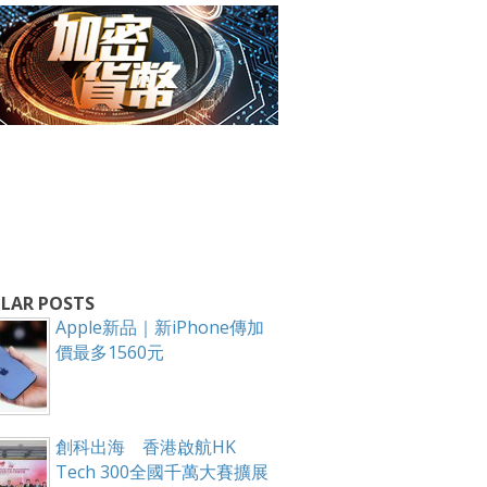
箱！
LAR POSTS
Apple新品｜新iPhone傳加
價最多1560元
創科出海 香港啟航HK
Tech 300全國千萬大賽擴展