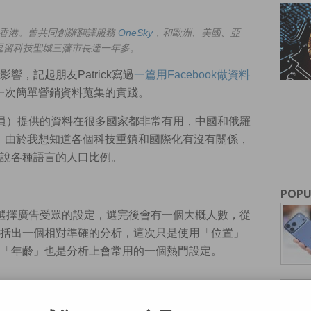
長於香港。曾共同創辦翻譯服務
OneSky
，和歐洲、美國、亞
逗留科技聖城三藩市長達一年多。
，記起朋友Patrick寫過
一篇用Facebook做資料
來做一次簡單營銷資料蒐集的實踐。
r（廣告管理員）提供的資料在很多國家都非常有用，中國和俄羅
除外。由於我想知道各個科技重鎮和國際化有沒有關係，
說各種語言的人口比例。
POPU
er上有一個選擇廣告受眾的設定，選完後會有一個大概人數，從
括出一個相對準確的分析，這次只是使用「位置」
「年齡」也是分析上會常用的一個熱門設定。
以下限制：