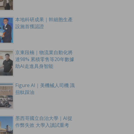
本地科研成果｜幹細胞生產
設施首獲認證
京東段楠｜物流業自動化將
達98% 累積零售等20年數據
助AI走進具身智能
Figure AI｜美機械人司機 識
扭軚踩油
墨西哥國立自治大學｜AI捉
作弊失效 大學入讀試重考