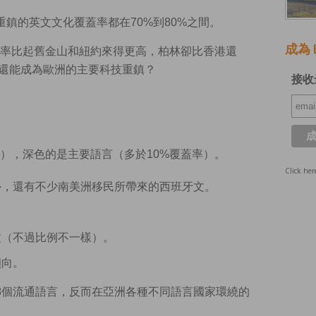
鎮的英文文化覆蓋率都在70%到80%之間。
成為 E
率比起舊金山和紐約來得更高，柏林卻比香港還
林還能成為歐洲的主要科技重鎮？
接收
率），深色的是主要語言（多於10%覆蓋率）。
Click her
外，還有不少南美洲移民所帶來的西班牙文。
。
文（不過比例不一樣）。
傾向。
8個流通語言，反而在亞洲各種不同語言國家環繞的