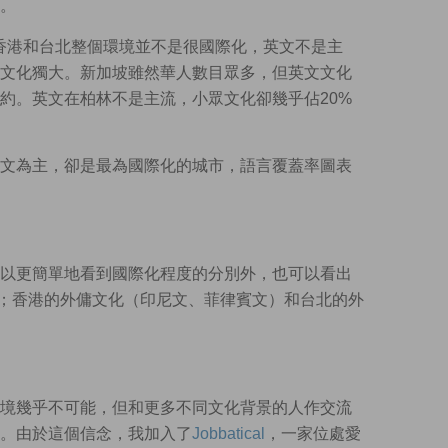
。
用，香港和台北整個環境並不是很國際化，英文不是主
文化獨大。新加坡雖然華人數目眾多，但英文文化
約。英文在柏林不是主流，小眾文化卻幾乎佔20%
文為主，卻是最為國際化的城市，語言覆蓋率圖表
以更簡單地看到國際化程度的分別外，也可以看出
il）；香港的外傭文化（印尼文、菲律賓文）和台北的外
境幾乎不可能，但和更多不同文化背景的人作交流
。由於這個信念，我加入了
Jobbatical
，一家位處愛