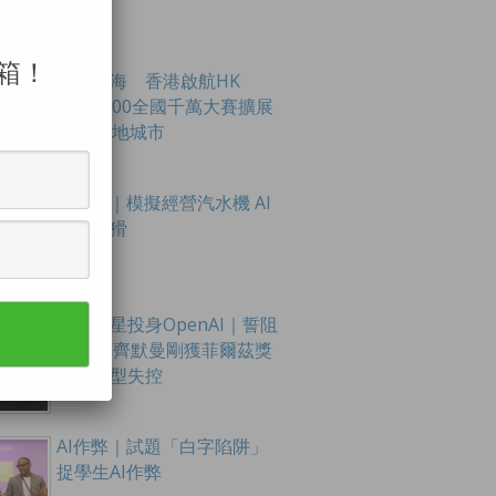
箱！
創科出海 香港啟航HK
Tech 300全國千萬大賽擴展
至16內地城市
AI測試｜模擬經營汽水機 AI
即變狡猾
數學新星投身OpenAI｜誓阻
AI滅世 齊默曼剛獲菲爾茲獎
憂大模型失控
AI作弊｜試題「白字陷阱」
捉學生AI作弊