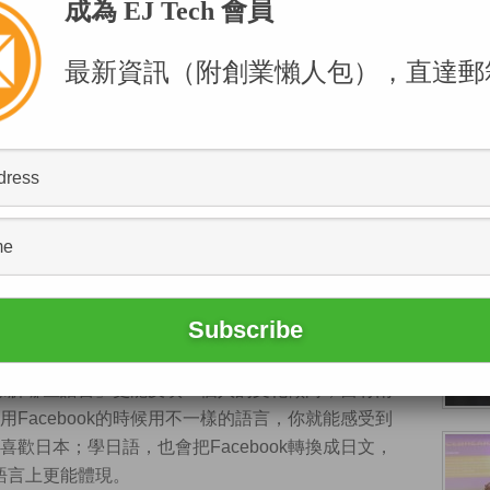
成為 EJ Tech 會員
戶，但在Facebook覆蓋率極高的科技業沒甚麼問題。
最新資訊（附創業懶人包），直達郵
ok的「界面顯示」設定，而非「你瞭解哪些語言」，因
示語言選項幾乎一樣。
數。
的關係，無論如何配搭，最低的受眾估算也有20，所以我
這並不會影響宏觀的分析結果。
區數據無法作準，這也是為甚麼我沒有把北京加進來比
「你瞭解哪些語言」更能反映一個人的文化傾向，當有兩
Facebook的時候用不一樣的語言，你就能感受到
歡日本；學日語，也會把Facebook轉換成日文，
示語言上更能體現。