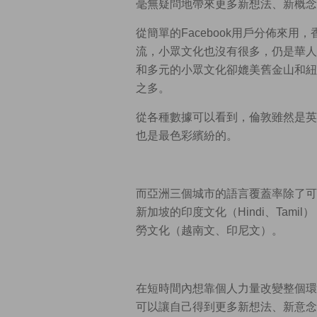
毫無疑問地帶來更多新想法、新概念
從簡單的Facebook用戶分佈來
流，小眾文化也沒有很多，仍是華人
和多元的小眾文化卻媲美舊金山和紐
之多。
從各種數據可以看到，倫敦雖然是英
也是最色彩繽紛的。
而亞洲三個城市的語言覆蓋率除了可
新加坡的印度文化（Hindi、Tam
勞文化（越南文、印尼文）。
在短時間內想靠個人力量改變整個環
可以讓自己得到更多新想法、新意念