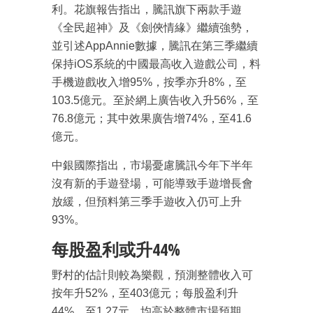
利。花旗報告指出，騰訊旗下兩款手遊
《全民超神》及《劍俠情緣》繼續強勢，
並引述AppAnnie數據，騰訊在第三季繼續
保持iOS系統的中國最高收入遊戲公司，料
手機遊戲收入增95%，按季亦升8%，至
103.5億元。至於網上廣告收入升56%，至
76.8億元；其中效果廣告增74%，至41.6
億元。
中銀國際指出，市場憂慮騰訊今年下半年
沒有新的手遊登場，可能導致手遊增長會
放緩，但預料第三季手遊收入仍可上升
93%。
每股盈利或升44%
成為 EJ Tech 會員
野村的估計則較為樂觀，預測整體收入可
最新資訊（附創業懶人包）
箱！
按年升52%，至403億元；每股盈利升
44%，至1.27元，均高於整體市場預期。