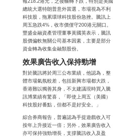
報218.2港元，之後輾轉下跌，特別是美國
總統大選特朗普意外當選，市場視為不利
科技股，拖累環球科技股份急挫。騰訊上
周五急跌4%，收市價僅守200港元關口。
豐盛金融資產管理董事黃國英表示，騰訊
股價偏軟無關公司基本因素，主要是部分
資金轉為收集金融類股份。
效果廣告收入保持勁增
對於騰訊將於周三公布業績，他認為，整
體市場氣氛較差，包括新興市場都大跌，
香港難以獨善其身，不太建議現時買入騰
訊博業績有驚喜，「即使上周五（美國）
科技股好番點，但都不是好安全。」
綜合券商報告，普遍認為手提遊戲收入可
按年上升接近一倍；另外，效果廣告收入
亦可保持強勁增長，支撐騰訊收入及盈