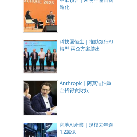
谷歌預言｜AI明年懂自我
進化
科技園恒生｜推動銀行AI
轉型 兩企方案勝出
Anthropic｜阿莫迪怕重
金招得貪財奴
內地AI產業｜規模去年逾
1.2萬億