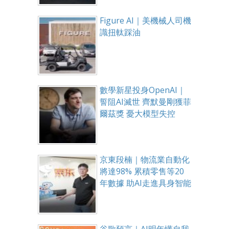
Figure AI｜美機械人司機
識扭軚踩油
數學新星投身OpenAI｜
誓阻AI滅世 齊默曼剛獲菲
爾茲獎 憂大模型失控
京東段楠｜物流業自動化
將達98% 累積零售等20
年數據 助AI走進具身智能