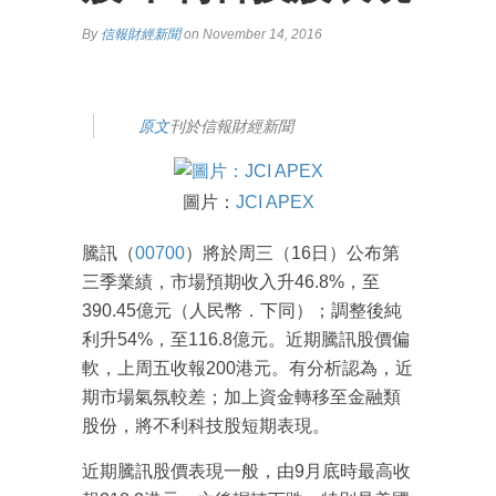
By
信報財經新聞
on November 14, 2016
原文
刊於信報財經新聞
圖片：
JCI APEX
騰訊（
00700
）將於周三（16日）公布第
三季業績，市場預期收入升46.8%，至
390.45億元（人民幣．下同）；調整後純
利升54%，至116.8億元。近期騰訊股價偏
軟，上周五收報200港元。有分析認為，近
期市場氣氛較差；加上資金轉移至金融類
股份，將不利科技股短期表現。
近期騰訊股價表現一般，由9月底時最高收