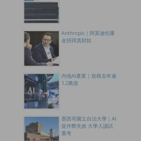
Anthropic｜阿莫迪怕重
金招得貪財奴
內地AI產業｜規模去年逾
1.2萬億
墨西哥國立自治大學｜AI
捉作弊失效 大學入讀試
重考