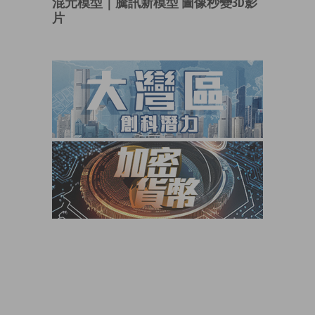
混元模型｜騰訊新模型 圖像秒變3D影
片