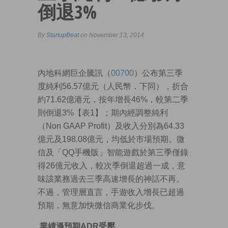
倒退3%
By
StartupBeat
on November 13, 2014
內地科網巨企騰訊（
00700
）公布第三季
度純利56.57億元（人民幣．下同），折合
約71.62億港元，按年增長46%，較第二季
則倒退3%【表1】；期內經調整純利
（Non GAAP Profit）及收入分別為64.33
億元及198.08億元，均低於市場預期。微
信及「QQ手機版」智能遊戲於第三季僅錄
得26億元收入，較次季倒退超過一成，意
味該業務過去三季高速增長的神話不再。
不過，管理層直言，手遊收入增長已超過
預期，無意加快微信商業化步伐。
業績遜預期ADR受壓