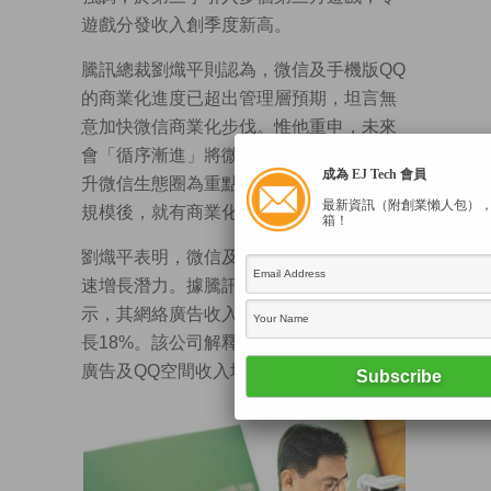
遊戲分發收入創季度新高。
騰訊總裁劉熾平則認為，微信及手機版QQ
的商業化進度已超出管理層預期，坦言無
意加快微信商業化步伐。惟他重申，未來
會「循序漸進」將微信商業化，目前以提
成為 EJ Tech 會員
升微信生態圈為重點，待取得具領導性的
最新資訊（附創業懶人包）
規模後，就有商業化的潛力。
箱！
劉熾平表明，微信及QQ空間的廣告亦有快
速增長潛力。據騰訊第三季業績資料顯
示，其網絡廣告收入為24.4億元，按季增
長18%。該公司解釋，收入上升是由視頻
廣告及QQ空間收入增長所帶動。