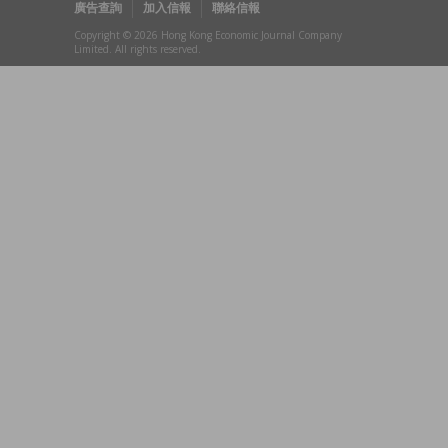
廣告查詢
加入信報
聯絡信報
Copyright © 2026 Hong Kong Economic Journal Company
Limited. All rights reserved.