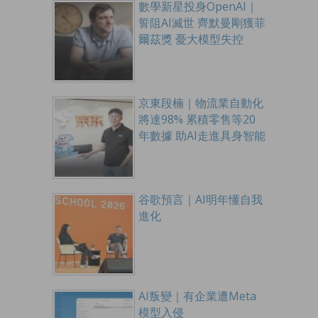
數學新星投身OpenAI｜
誓阻AI滅世 齊默曼剛獲菲
爾茲獎 憂大模型失控
京東段楠｜物流業自動化
將達98% 累積零售等20
年數據 助AI走進具身智能
谷歌預言｜AI明年懂自我
進化
AI叛變｜有企業遭Meta
模型入侵