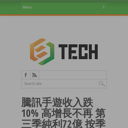
騰訊手遊收入跌
10% 高增長不再 第
三季純利72億 按季