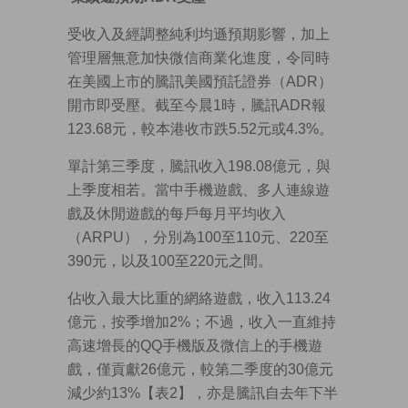
受收入及經調整純利均遜預期影響，加上
管理層無意加快微信商業化進度，令同時
在美國上市的騰訊美國預託證券（ADR）
開市即受壓。截至今晨1時，騰訊ADR報
123.68元，較本港收市跌5.52元或4.3%。
單計第三季度，騰訊收入198.08億元，與
上季度相若。當中手機遊戲、多人連線遊
戲及休閒遊戲的每戶每月平均收入
（ARPU），分別為100至110元、220至
390元，以及100至220元之間。
佔收入最大比重的網絡遊戲，收入113.24
億元，按季增加2%；不過，收入一直維持
高速增長的QQ手機版及微信上的手機遊
戲，僅貢獻26億元，較第二季度的30億元
減少約13%【表2】，亦是騰訊自去年下半