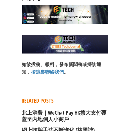
成為 EJ Tech 會員
最新資訊（附創業懶人包）
箱！
如欲投稿、報料，發布新聞稿或採訪通
知，
按這裏聯絡我們
。
RELATED POSTS
北上消費｜WeChat Pay HK擴大支付覆
蓋至內地個人小商戶
網上詐騙手法不斷進化 (林國誠)