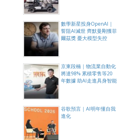
數學新星投身OpenAI｜
誓阻AI滅世 齊默曼剛獲菲
爾茲獎 憂大模型失控
京東段楠｜物流業自動化
將達98% 累積零售等20
年數據 助AI走進具身智能
谷歌預言｜AI明年懂自我
進化