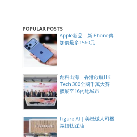
POPULAR POSTS
Apple新品｜新iPhone傳
加價最多1560元
創科出海 香港啟航HK
Tech 300全國千萬大賽
擴展至16內地城市
Figure AI｜美機械人司機
識扭軚踩油