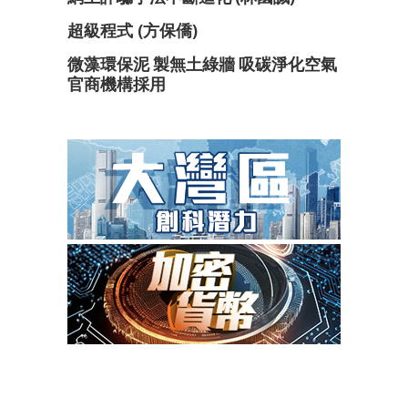
超級程式 (方保僑)
微藻環保泥 製無土綠牆 吸碳淨化空氣
官商機構採用