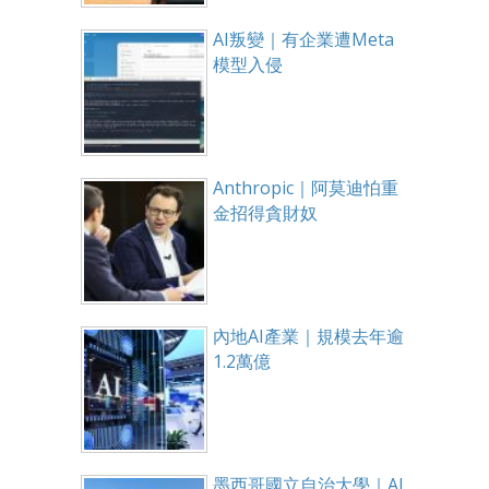
AI叛變｜有企業遭Meta
模型入侵
Anthropic｜阿莫迪怕重
金招得貪財奴
內地AI產業｜規模去年逾
1.2萬億
墨西哥國立自治大學｜AI