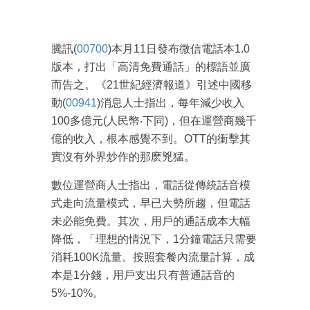
騰訊(
00700
)本月11日發布微信電話本1.0
版本，打出「高清免費通話」的標語並廣
而告之。《21世紀經濟報道》引述中國移
動(
00941
)消息人士指出，每年減少收入
100多億元(人民幣‧下同)，但在運營商幾千
億的收入，根本感覺不到。OTT的衝擊其
實沒有外界炒作的那麽兇猛。
數位運營商人士指出，電話從傳統話音模
式走向流量模式，早已大勢所趨，但電話
未必能免費。其次，用戶的通話成本大幅
降低，「理想的情況下，1分鐘電話只需要
消耗100K流量。按照套餐內流量計算，成
本是1分錢，用戶支出只有普通話音的
5%-10%。