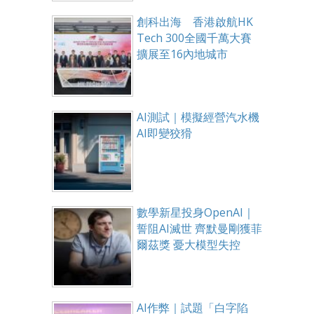
創科出海 香港啟航HK
Tech 300全國千萬大賽
擴展至16內地城市
AI測試｜模擬經營汽水機
AI即變狡猾
數學新星投身OpenAI｜
誓阻AI滅世 齊默曼剛獲菲
爾茲獎 憂大模型失控
AI作弊｜試題「白字陷