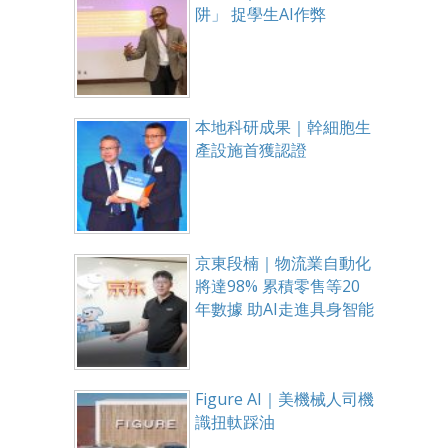
阱」 捉學生AI作弊
本地科研成果｜幹細胞生
產設施首獲認證
京東段楠｜物流業自動化
將達98% 累積零售等20
年數據 助AI走進具身智能
Figure AI｜美機械人司機
識扭軚踩油