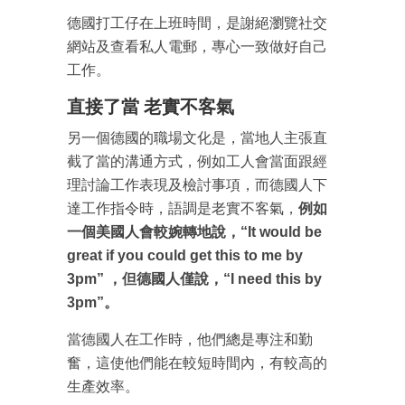
德國打工仔在上班時間，是謝絕瀏覽社交
網站及查看私人電郵，專心一致做好自己
工作。
直接了當 老實不客氣
另一個德國的職場文化是，當地人主張直
截了當的溝通方式，例如工人會當面跟經
理討論工作表現及檢討事項，而德國人下
達工作指令時，語調是老實不客氣，
例如
一個美國人會較婉轉地說，“It would be
great if you could get this to me by
3pm” ，但德國人僅說，“I need this by
3pm”。
當德國人在工作時，他們總是專注和勤
奮，這使他們能在較短時間內，有較高的
生產效率。