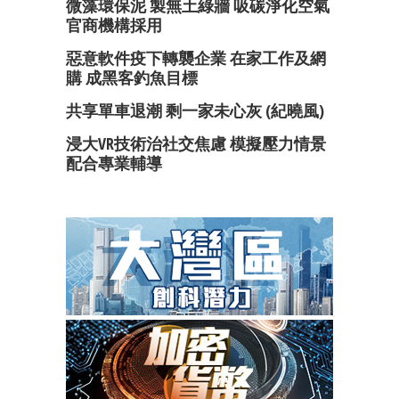
微藻環保泥 製無土綠牆 吸碳淨化空氣
官商機構採用
惡意軟件疫下轉襲企業 在家工作及網
購 成黑客釣魚目標
共享單車退潮 剩一家未心灰 (紀曉風)
浸大VR技術治社交焦慮 模擬壓力情景
配合專業輔導