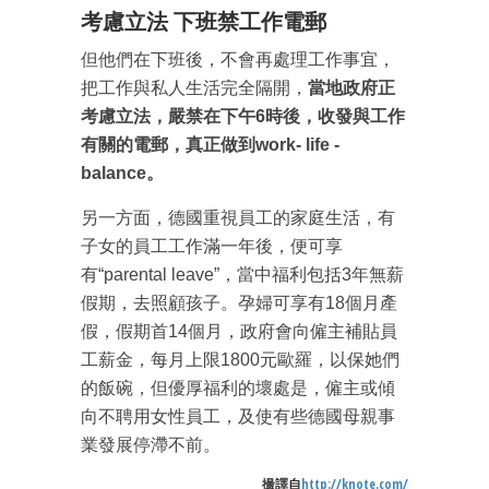
考慮立法 下班禁工作電郵
但他們在下班後，不會再處理工作事宜，
把工作與私人生活完全隔開，
當地政府正
考慮立法，嚴禁在下午6時後，收發與工作
有關的電郵，真正做到work- life -
balance。
另一方面，德國重視員工的家庭生活，有
成為 EJ Tech 會員
子女的員工工作滿一年後，便可享
最新資訊（附創業懶人包）
有“parental leave”，當中福利包括3年無薪
箱！
假期，去照顧孩子。孕婦可享有18個月產
假，假期首14個月，政府會向僱主補貼員
工薪金，每月上限1800元歐羅，以保她們
的飯碗，但優厚福利的壞處是，僱主或傾
向不聘用女性員工，及使有些德國母親事
業發展停滯不前。
撮譯自
http://knote.com/