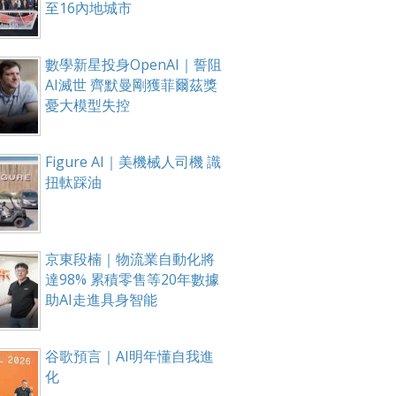
至16內地城市
數學新星投身OpenAI｜誓阻
AI滅世 齊默曼剛獲菲爾茲獎
憂大模型失控
Figure AI｜美機械人司機 識
扭軚踩油
京東段楠｜物流業自動化將
達98% 累積零售等20年數據
助AI走進具身智能
谷歌預言｜AI明年懂自我進
化