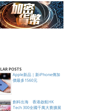
箱！
LAR POSTS
Apple新品｜新iPhone傳加
價最多1560元
創科出海 香港啟航HK
Tech 300全國千萬大賽擴展