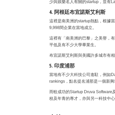
少與娛樂名人有關的startup，並有Laun
4. 阿根廷布宜諾斯艾利斯
這裡是南美洲的startup熱點，根據當地加
9,998間企業在當地成立。
這裡有「南美洲的巴黎」之美譽，有
平低及有不少大學畢業生。
布宜諾斯艾利斯與美國許多城市有相
5. 印度浦那
當地有不少大科技公司進駐，例如Dana Holdin
rankings，點名提名浦那是一個
而較成功的Startup Druva Sof
校及年青的專才，亦與另一科技中心