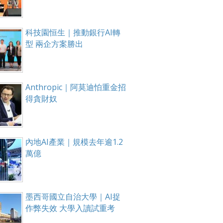
科技園恒生｜推動銀行AI轉
型 兩企方案勝出
Anthropic｜阿莫迪怕重金招
得貪財奴
內地AI產業｜規模去年逾1.2
萬億
墨西哥國立自治大學｜AI捉
作弊失效 大學入讀試重考