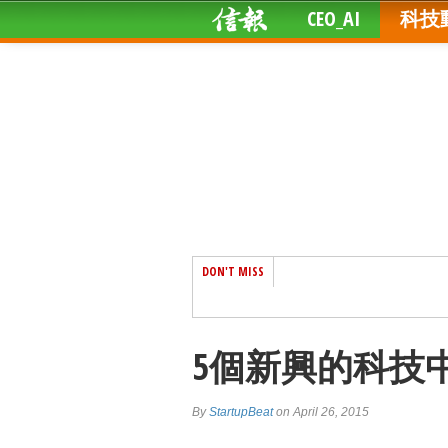
CEO_AI
科技
DON'T MISS
5個新興的科技
By
StartupBeat
on April 26, 2015