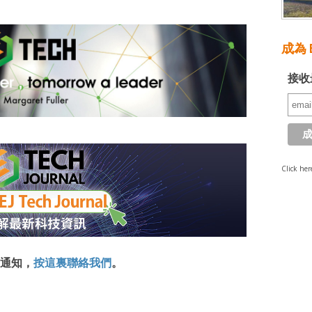
成為 E
接收
Click her
通知，
按這裏聯絡我們
。