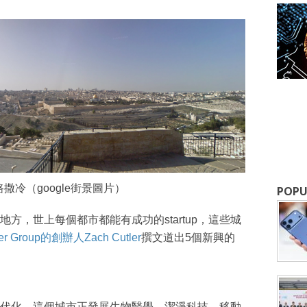
成為 EJ Tech 會員
最新資訊（附創業懶人包），直達郵
撒冷（google街景圖片）
POPU
個地方，世上每個都市都能有成功的startup，這些城
ler Group的創辦人Zach Cutler
撰文道出5個新興的
代化，這個城市正發展生物醫學、潔淨科技、移動