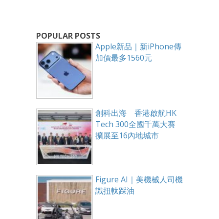
POPULAR POSTS
Apple新品｜新iPhone傳
加價最多1560元
創科出海 香港啟航HK
Tech 300全國千萬大賽
擴展至16內地城市
Figure AI｜美機械人司機
識扭軚踩油