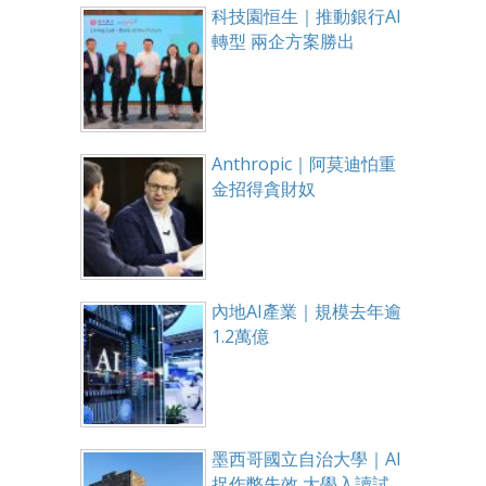
科技園恒生｜推動銀行AI
轉型 兩企方案勝出
Anthropic｜阿莫迪怕重
金招得貪財奴
內地AI產業｜規模去年逾
1.2萬億
墨西哥國立自治大學｜AI
捉作弊失效 大學入讀試