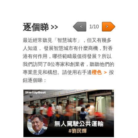
逐個睇 >>
1/10
<
>
最近經常聽見「智慧城市」，但又有幾多
人知道， 發展智慧城市有什麼商機，對香
港有何作用，哪些範疇最值得發展？所以
我們訪問了8位專家和創業者，聽聽他們的
專業意見和構想。請使用右手邊
橙色 ＞
按
鈕逐個睇：