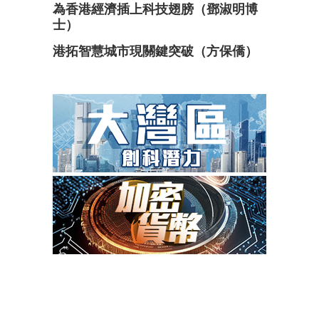
為香港經濟插上科技翅膀（鄧淑明博
士）
港拓智慧城市現關鍵突破（方保僑）