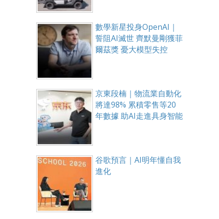
數學新星投身OpenAI｜
誓阻AI滅世 齊默曼剛獲菲
爾茲獎 憂大模型失控
京東段楠｜物流業自動化
將達98% 累積零售等20
年數據 助AI走進具身智能
谷歌預言｜AI明年懂自我
進化